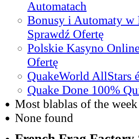
Automatach
Bonusy i Automaty w 
Sprawdź Ofertę
Polskie Kasyno Online
Ofertę
QuakeWorld AllStars é
Quake Done 100% Quic
Most blablas of the week
None found
French Frag Factor