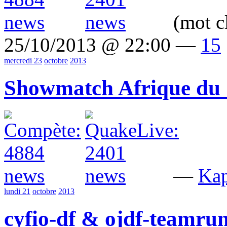
(mot c
25/10/2013 @ 22:00 —
15
mercredi 23
octobre
2013
Showmatch Afrique du
—
Kap
lundi 21
octobre
2013
cyfio-df & ojdf-teamru