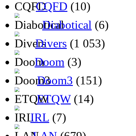
CQFD
(10)
Diabotical
(6)
Divers
(1 053)
Doom
(3)
Doom3
(151)
ETQW
(14)
IRL
(7)
LAN
(679)