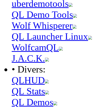
uberdemotools
QL Demo Tools
Wolf Whisperer
QL Launcher Linux
WolfcamQL
J.A.C.K.
• Divers:
QLHUD
QL Stats
QL Demos