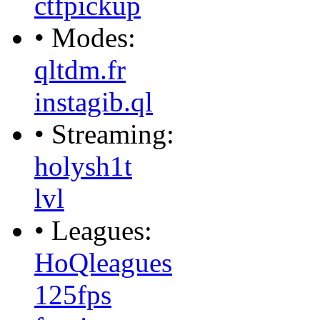
ctfpickup
• Modes:
qltdm.fr
instagib.ql
• Streaming:
holysh1t
lvl
• Leagues:
HoQleagues
125fps