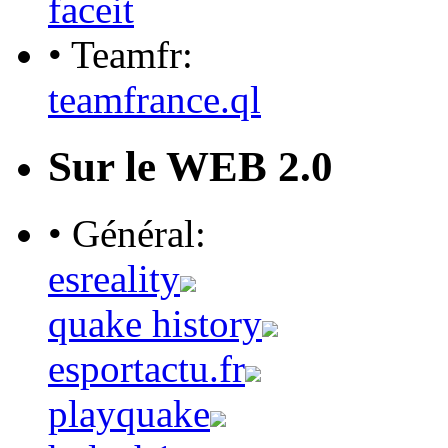
faceit
• Teamfr:
teamfrance.ql
Sur le WEB 2.0
• Général:
esreality
quake history
esportactu.fr
playquake