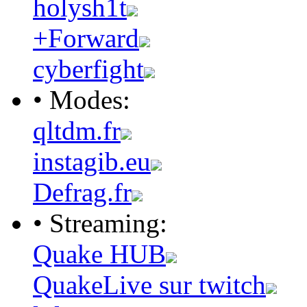
holysh1t
+Forward
cyberfight
• Modes:
qltdm.fr
instagib.eu
Defrag.fr
• Streaming:
Quake HUB
QuakeLive sur twitch