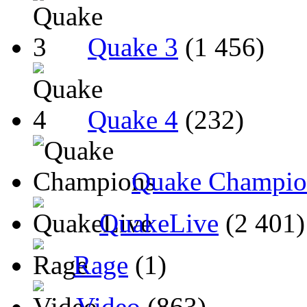
Quake 3
(1 456)
Quake 4
(232)
Quake Champio
QuakeLive
(2 401)
Rage
(1)
Video
(863)