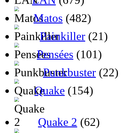
Matos
(482)
Painkiller
(21)
Pensées
(101)
Punkbuster
(22)
Quake
(154)
Quake 2
(62)