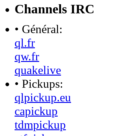
Channels IRC
• Général:
ql.fr
qw.fr
quakelive
• Pickups:
qlpickup.eu
capickup
tdmpickup