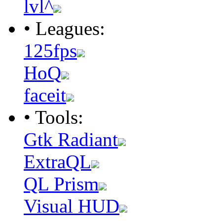
lvl^
• Leagues:
125fps
HoQ
faceit
• Tools:
Gtk Radiant
ExtraQL
QL Prism
Visual HUD