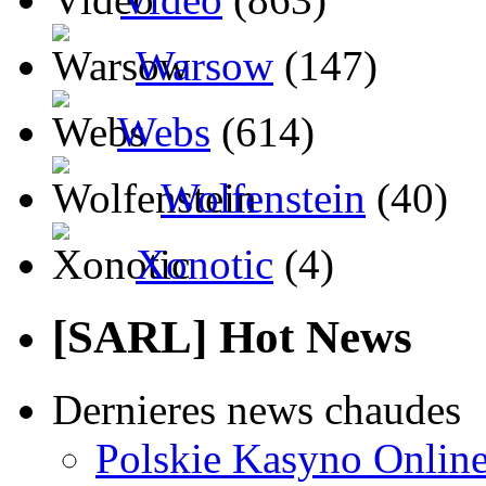
Warsow
(147)
Webs
(614)
Wolfenstein
(40)
Xonotic
(4)
[SARL] Hot News
Dernieres news chaudes
Polskie Kasyno Online