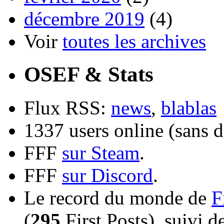
décembre 2019
(4)
Voir
toutes les archives
OSEF & Stats
Flux RSS:
news
,
blablas
1337 users online (sans d
FFF
sur Steam
.
FFF
sur Discord
.
Le record du monde de
F
(
295
First Posts), suivi 