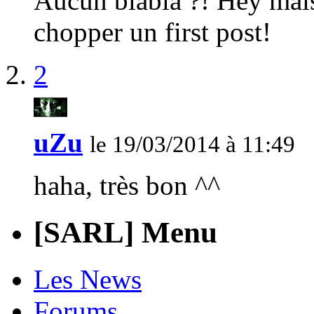
Aucun blabla ?! Hey mais
chopper un first post!
2
uZu
le 19/03/2014 à 11:49
haha, très bon ^^
[SARL] Menu
Les News
Forums