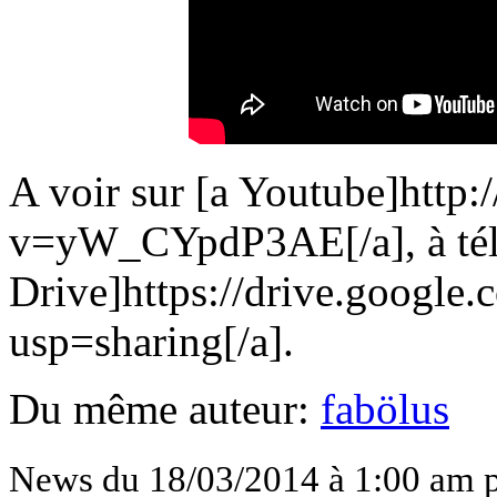
A voir sur [a Youtube]htt
v=yW_CYpdP3AE[/a], à télé
Drive]https://drive.goo
usp=sharing[/a].
Du même auteur:
fabölus
News du 18/03/2014 à 1:00 am 