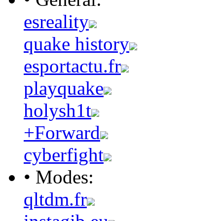
esreality
quake history
esportactu.fr
playquake
holysh1t
+Forward
cyberfight
• Modes:
qltdm.fr