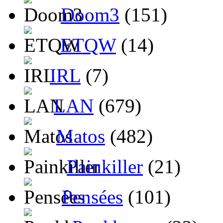
Doom3
(151)
ETQW
(14)
IRL
(7)
LAN
(679)
Matos
(482)
Painkiller
(21)
Pensées
(101)