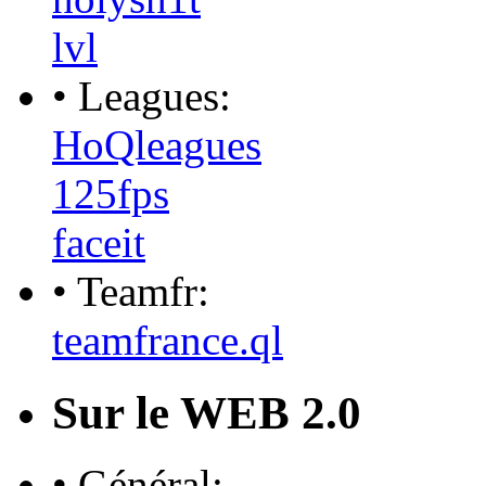
lvl
• Leagues:
HoQleagues
125fps
faceit
• Teamfr:
teamfrance.ql
Sur le WEB 2.0
• Général: