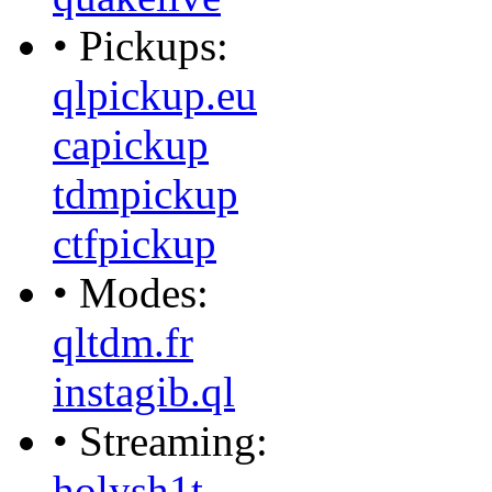
• Pickups:
qlpickup.eu
capickup
tdmpickup
ctfpickup
• Modes:
qltdm.fr
instagib.ql
• Streaming:
holysh1t