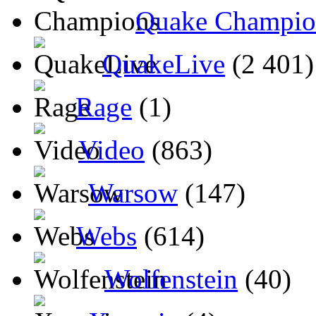
Quake Champio
QuakeLive
(2 401)
Rage
(1)
Video
(863)
Warsow
(147)
Webs
(614)
Wolfenstein
(40)