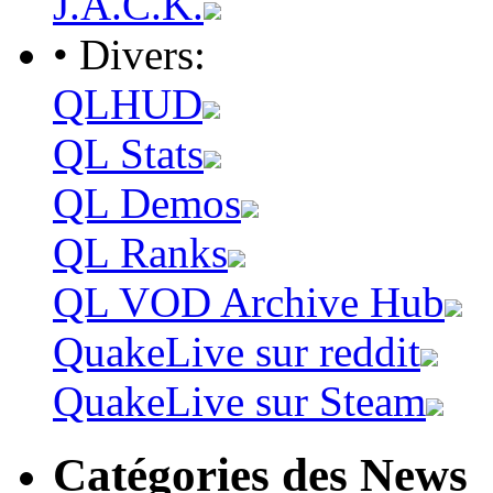
J.A.C.K.
• Divers:
QLHUD
QL Stats
QL Demos
QL Ranks
QL VOD Archive Hub
QuakeLive sur reddit
QuakeLive sur Steam
Catégories des News