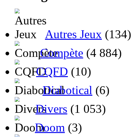
Autres Jeux
(134)
Compète
(4 884)
CQFD
(10)
Diabotical
(6)
Divers
(1 053)
Doom
(3)