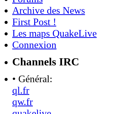
Archive des News
First Post !
Les maps QuakeLive
Connexion
Channels IRC
• Général:
ql.fr
qw.fr
quakelive