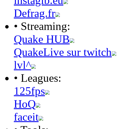
instagib.eu
Defrag.fr
• Streaming:
Quake HUB
QuakeLive sur twitch
lvl^
• Leagues:
125fps
HoQ
faceit