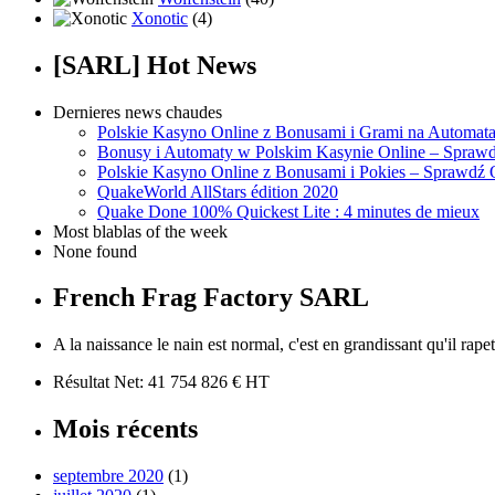
Xonotic
(4)
[SARL] Hot News
Dernieres news chaudes
Polskie Kasyno Online z Bonusami i Grami na Automat
Bonusy i Automaty w Polskim Kasynie Online – Sprawd
Polskie Kasyno Online z Bonusami i Pokies – Sprawdź 
QuakeWorld AllStars édition 2020
Quake Done 100% Quickest Lite : 4 minutes de mieux
Most blablas of the week
None found
French Frag Factory SARL
A la naissance le nain est normal, c'est en grandissant qu'il rapet
Résultat Net: 41 754 826 € HT
Mois récents
septembre 2020
(1)