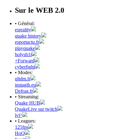
Sur le WEB 2.0
• Général:
esreality
quake history
esportactu.fr
playquake
holysh1t
+Forward
cyberfight
• Modes:
qltdm.fr
instagib.eu
Defrag.fr
• Streaming:
Quake HUB
QuakeLive sur twitch
lvl^
• Leagues:
125fps
HoQ