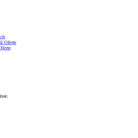
ach
ź Ofertę
Ofertę
isse.