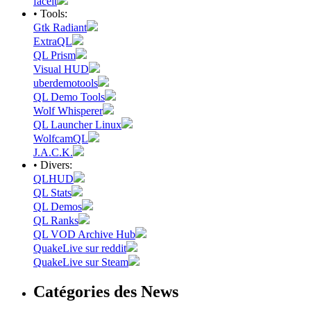
faceit
• Tools:
Gtk Radiant
ExtraQL
QL Prism
Visual HUD
uberdemotools
QL Demo Tools
Wolf Whisperer
QL Launcher Linux
WolfcamQL
J.A.C.K.
• Divers:
QLHUD
QL Stats
QL Demos
QL Ranks
QL VOD Archive Hub
QuakeLive sur reddit
QuakeLive sur Steam
Catégories des News