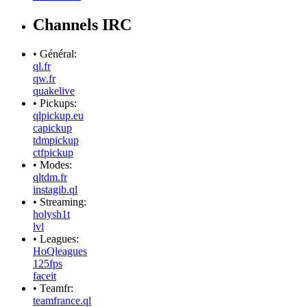
Channels IRC
• Général:
ql.fr
qw.fr
quakelive
• Pickups:
qlpickup.eu
capickup
tdmpickup
ctfpickup
• Modes:
qltdm.fr
instagib.ql
• Streaming:
holysh1t
lvl
• Leagues:
HoQleagues
125fps
faceit
• Teamfr:
teamfrance.ql