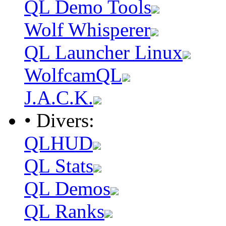
QL Demo Tools
Wolf Whisperer
QL Launcher Linux
WolfcamQL
J.A.C.K.
• Divers:
QLHUD
QL Stats
QL Demos
QL Ranks