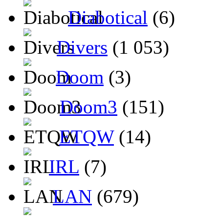
Diabotical
(6)
Divers
(1 053)
Doom
(3)
Doom3
(151)
ETQW
(14)
IRL
(7)
LAN
(679)