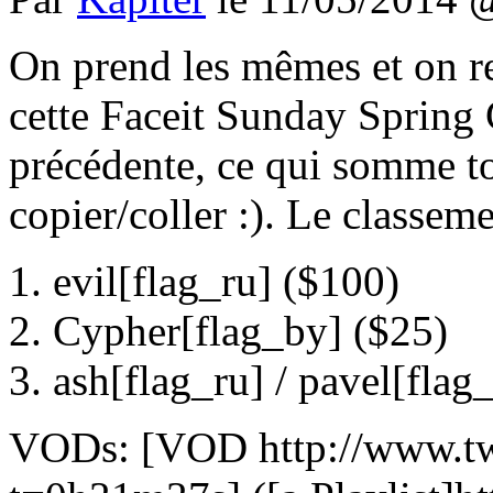
On prend les mêmes et on 
cette Faceit Sunday Spring
précédente, ce qui somme t
copier/coller :). Le classeme
1. evil[flag_ru] ($100)
2. Cypher[flag_by] ($25)
3. ash[flag_ru] / pavel[flag
VODs: [VOD http://www.twi