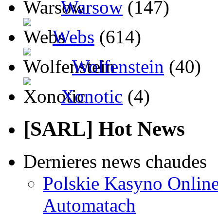
Warsow
(147)
Webs
(614)
Wolfenstein
(40)
Xonotic
(4)
[SARL] Hot News
Dernieres news chaudes
Polskie Kasyno Online
Automatach