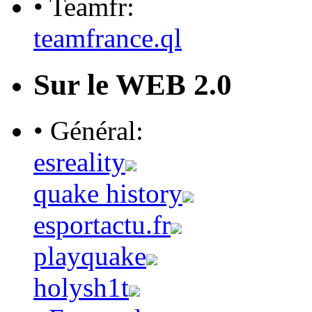
• Teamfr:
teamfrance.ql
Sur le WEB 2.0
• Général:
esreality
quake history
esportactu.fr
playquake
holysh1t