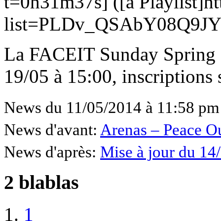
t=0h31m37s] ([a Playlist]h
list=PLDv_QSAbY08Q9JY
La FACEIT Sunday Spring 
19/05 à 15:00, inscriptions
News du 11/05/2014 à 11:58 pm
News d'avant:
Arenas – Peace O
News d'après:
Mise à jour du 14
2 blablas
1