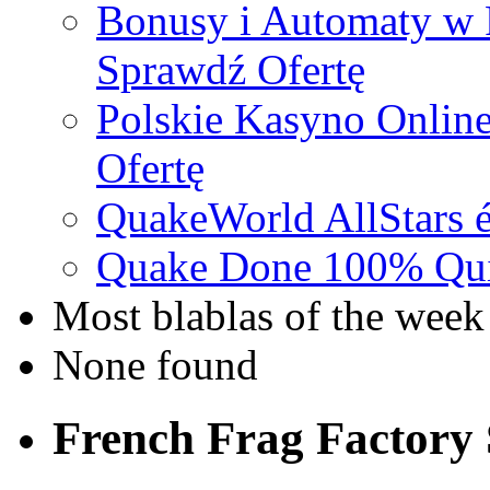
Bonusy i Automaty w 
Sprawdź Ofertę
Polskie Kasyno Online
Ofertę
QuakeWorld AllStars é
Quake Done 100% Quic
Most blablas of the week
None found
French Frag Factor