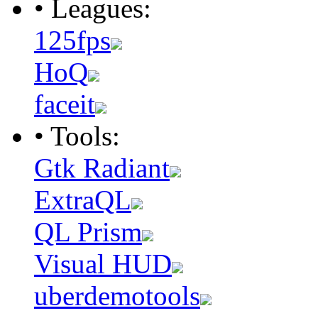
• Leagues:
125fps
HoQ
faceit
• Tools:
Gtk Radiant
ExtraQL
QL Prism
Visual HUD
uberdemotools