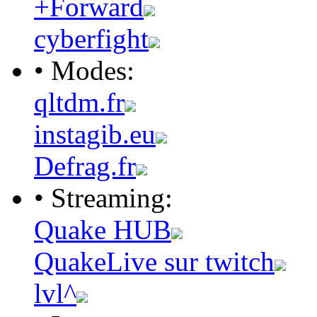
+Forward
cyberfight
• Modes:
qltdm.fr
instagib.eu
Defrag.fr
• Streaming:
Quake HUB
QuakeLive sur twitch
lvl^