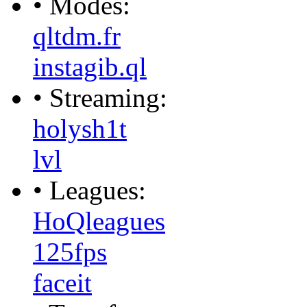
• Modes:
qltdm.fr
instagib.ql
• Streaming:
holysh1t
lvl
• Leagues:
HoQleagues
125fps
faceit