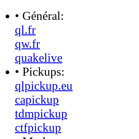
• Général:
ql.fr
qw.fr
quakelive
• Pickups:
qlpickup.eu
capickup
tdmpickup
ctfpickup