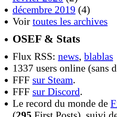
décembre 2019
(4)
Voir
toutes les archives
OSEF & Stats
Flux RSS:
news
,
blablas
1337 users online (sans d
FFF
sur Steam
.
FFF
sur Discord
.
Le record du monde de
F
(
295
First Posts), suivi 