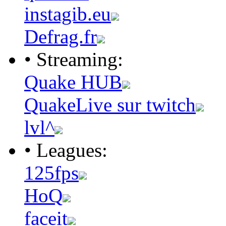
instagib.eu
Defrag.fr
• Streaming:
Quake HUB
QuakeLive sur twitch
lvl^
• Leagues:
125fps
HoQ
faceit