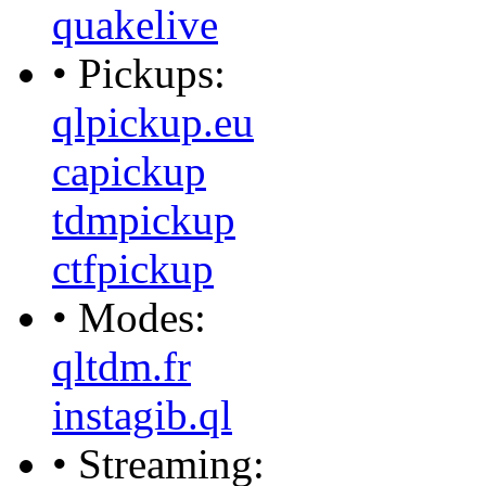
quakelive
• Pickups:
qlpickup.eu
capickup
tdmpickup
ctfpickup
• Modes:
qltdm.fr
instagib.ql
• Streaming: