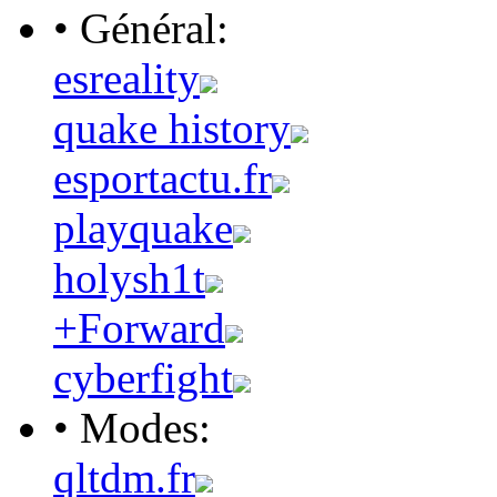
• Général:
esreality
quake history
esportactu.fr
playquake
holysh1t
+Forward
cyberfight
• Modes:
qltdm.fr