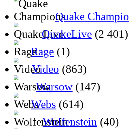
Quake Champio
QuakeLive
(2 401)
Rage
(1)
Video
(863)
Warsow
(147)
Webs
(614)
Wolfenstein
(40)