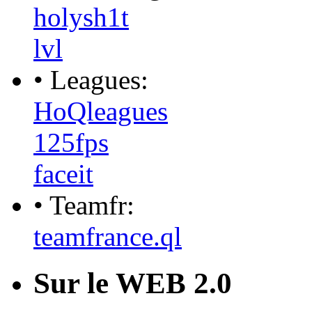
holysh1t
lvl
• Leagues:
HoQleagues
125fps
faceit
• Teamfr:
teamfrance.ql
Sur le WEB 2.0