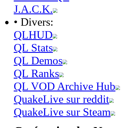
J.A.C.K.
• Divers:
QLHUD
QL Stats
QL Demos
QL Ranks
QL VOD Archive Hub
QuakeLive sur reddit
QuakeLive sur Steam