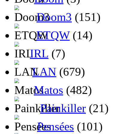
Doom3
(151)
ETQW
(14)
IRL
(7)
LAN
(679)
Matos
(482)
Painkiller
(21)
Pensées
(101)