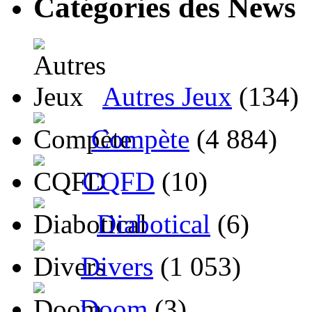
Catégories des News
Autres Jeux
(134)
Compète
(4 884)
CQFD
(10)
Diabotical
(6)
Divers
(1 053)
Doom
(3)