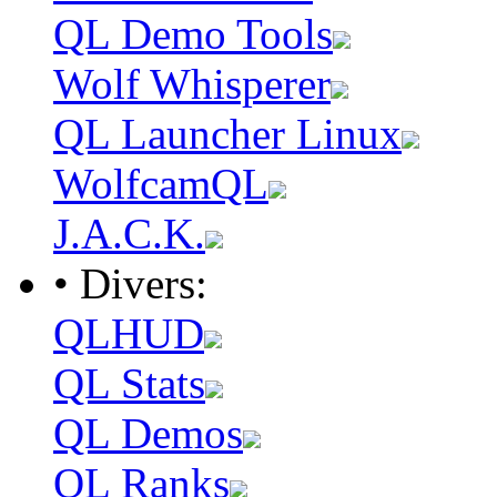
QL Demo Tools
Wolf Whisperer
QL Launcher Linux
WolfcamQL
J.A.C.K.
• Divers:
QLHUD
QL Stats
QL Demos
QL Ranks