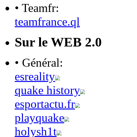
• Teamfr:
teamfrance.ql
Sur le WEB 2.0
• Général:
esreality
quake history
esportactu.fr
playquake
holysh1t