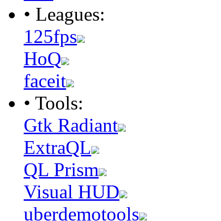
• Leagues:
125fps
HoQ
faceit
• Tools:
Gtk Radiant
ExtraQL
QL Prism
Visual HUD
uberdemotools