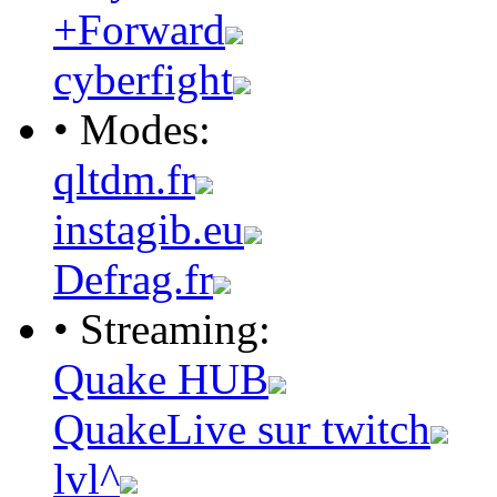
+Forward
cyberfight
• Modes:
qltdm.fr
instagib.eu
Defrag.fr
• Streaming:
Quake HUB
QuakeLive sur twitch
lvl^