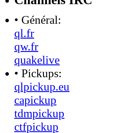
• Général:
ql.fr
qw.fr
quakelive
• Pickups:
qlpickup.eu
capickup
tdmpickup
ctfpickup