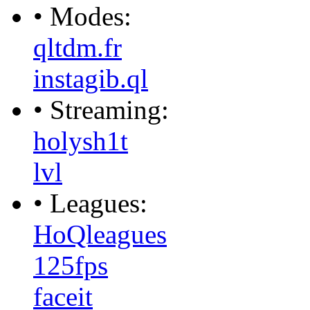
• Modes:
qltdm.fr
instagib.ql
• Streaming:
holysh1t
lvl
• Leagues:
HoQleagues
125fps
faceit