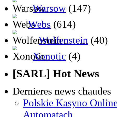
Warsow
(147)
Webs
(614)
Wolfenstein
(40)
Xonotic
(4)
[SARL] Hot News
Dernieres news chaudes
Polskie Kasyno Online
Automatach