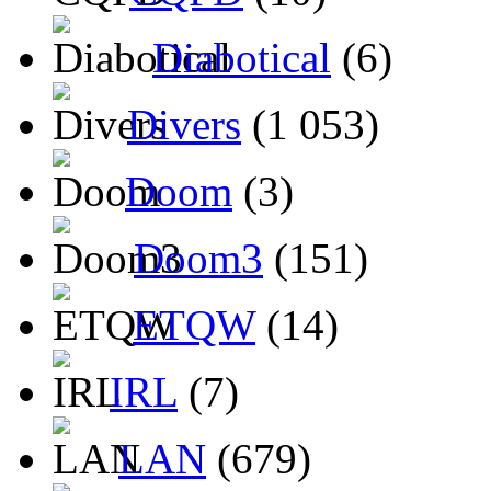
Diabotical
(6)
Divers
(1 053)
Doom
(3)
Doom3
(151)
ETQW
(14)
IRL
(7)
LAN
(679)