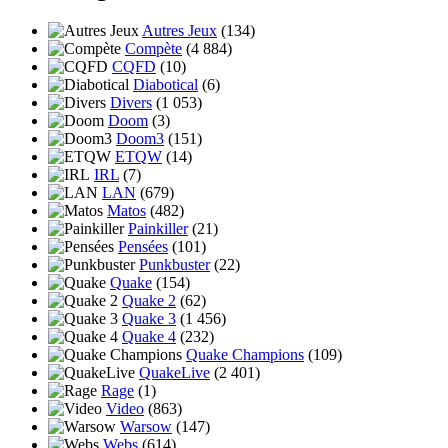
Autres Jeux
(134)
Compète
(4 884)
CQFD
(10)
Diabotical
(6)
Divers
(1 053)
Doom
(3)
Doom3
(151)
ETQW
(14)
IRL
(7)
LAN
(679)
Matos
(482)
Painkiller
(21)
Pensées
(101)
Punkbuster
(22)
Quake
(154)
Quake 2
(62)
Quake 3
(1 456)
Quake 4
(232)
Quake Champions
(109)
QuakeLive
(2 401)
Rage
(1)
Video
(863)
Warsow
(147)
Webs
(614)