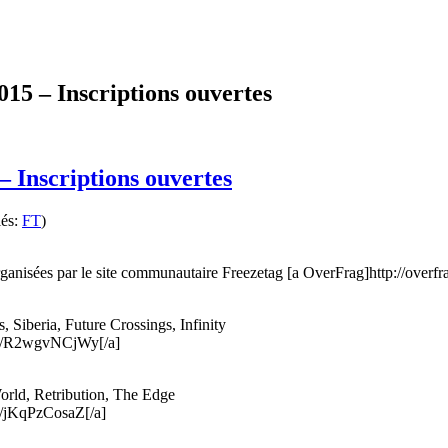
5 – Inscriptions ouvertes
Inscriptions ouvertes
lés:
FT
)
ganisées par le site communautaire Freezetag [a OverFrag]http://overf
 Siberia, Future Crossings, Infinity
gnup/R2wgvNCjWy[/a]
orld, Retribution, The Edge
up/jKqPzCosaZ[/a]