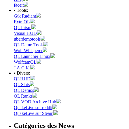
faceit
• Tools:
Gtk Radiant
ExtraQL
QL Prism
Visual HUD
uberdemotools
QL Demo Tools
Wolf Whisperer
QL Launcher Linux
WolfcamQL
J.A.C.K.
• Divers:
QLHUD
QL Stats
QL Demos
QL Ranks
QL VOD Archive Hub
QuakeLive sur reddit
QuakeLive sur Steam
Catégories des News