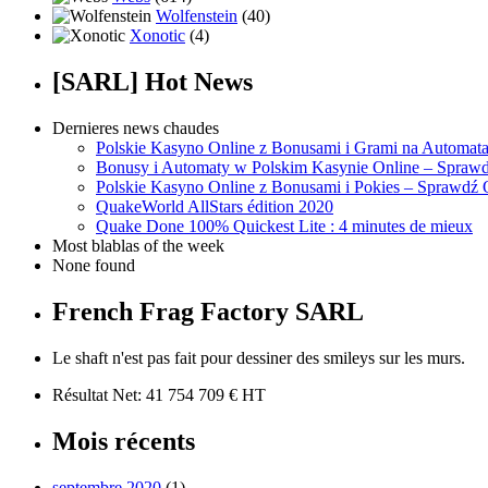
Wolfenstein
(40)
Xonotic
(4)
[SARL] Hot News
Dernieres news chaudes
Polskie Kasyno Online z Bonusami i Grami na Automat
Bonusy i Automaty w Polskim Kasynie Online – Sprawd
Polskie Kasyno Online z Bonusami i Pokies – Sprawdź 
QuakeWorld AllStars édition 2020
Quake Done 100% Quickest Lite : 4 minutes de mieux
Most blablas of the week
None found
French Frag Factory SARL
Le shaft n'est pas fait pour dessiner des smileys sur les murs.
Résultat Net: 41 754 709 € HT
Mois récents
septembre 2020
(1)