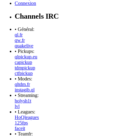
Connexion
Channels IRC
• Général:
ql.fr
qw.fr
quakelive
• Pickups:
qlpickup.eu
capickup
tdmpickup
ctfpickup
• Modes:
qltdm.fr
instagib.ql
• Streaming:
holysh1t
lvl
• Leagues:
HoQleagues
125fps
faceit
• Teamfr: