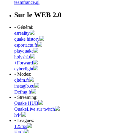
teamfrance.ql
Sur le WEB 2.0
• Général:
esreality
quake history
esportactu.fr
playquake
holysh1t
+Forward
cyberfight
• Modes:
qltdm.fr
instagib.eu
Defrag.fr
• Streaming:
Quake HUB
QuakeLive sur twitch
lvl^
• Leagues:
125fps
HoQ