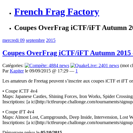
French Frag Factory
Coupes OverFrag iCTF/iFT Autumn 201
mercredi 09
septembre
2015
Coupes OverFrag iCTF/iFT Autumn 2015 – 
Catégories:
(mot c
Par
Kapiter
le 09/09/2015 @ 17:29 —
1
Les amateurs de Freetag peuvent s’inscrire aux coupes iCTF et iFT or
• Coupe iCTF 4v4
Maps: Japanese Castles, Shining Forces, Iron Works, Spider Crossings,
Inscriptions: [a ici]http://ictfeurope.challonge.com/tournaments/si
• Coupe iFT 4v4
Maps: Almost Lost, Campgrounds, Deep Inside, Intervension, Lost W
Inscriptions: [a ici]http://ictfeurope.challonge.com/tournaments/sign
Démarrage prévu le
05/10/2015
.