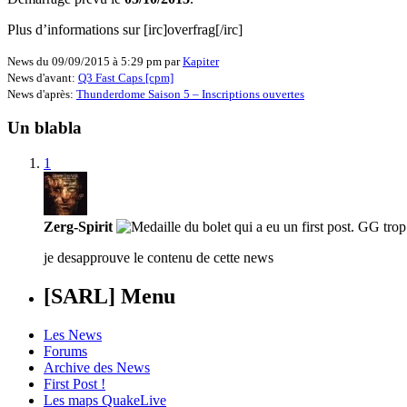
Plus d’informations sur [irc]overfrag[/irc]
News du 09/09/2015 à 5:29 pm par
Kapiter
News d'avant:
Q3 Fast Caps [cpm]
News d'après:
Thunderdome Saison 5 – Inscriptions ouvertes
Un blabla
1
Zerg-Spirit
je desapprouve le contenu de cette news
[SARL] Menu
Les News
Forums
Archive des News
First Post !
Les maps QuakeLive