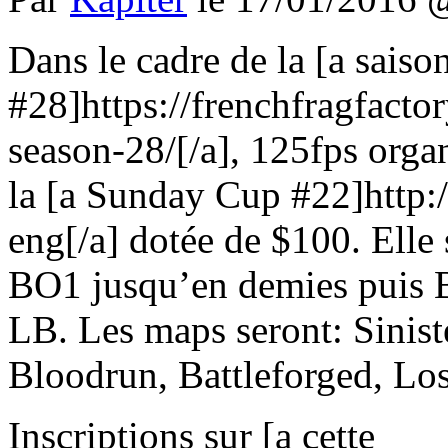
Dans le cadre de la [a saiso
#28]https://frenchfragfacto
season-28/[/a], 125fps orga
la [a Sunday Cup #22]http:
eng[/a] dotée de $100. Elle 
BO1 jusqu’en demies puis 
LB. Les maps seront: Sinist
Bloodrun, Battleforged, Lo
Inscriptions sur [a cette