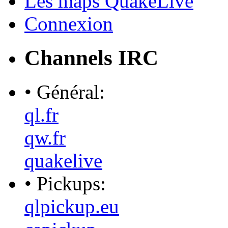
Les maps QuakeLive
Connexion
Channels IRC
• Général:
ql.fr
qw.fr
quakelive
• Pickups:
qlpickup.eu