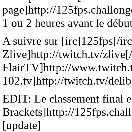
page]http://125fps.challonge
1 ou 2 heures avant le début
A suivre sur [irc]125fps[/irc
Zlive]http://twitch.tv/zlive[
FlairTV]http://www.twitch.tv
102.tv]http://twitch.tv/deli
EDIT: Le classement final es
Brackets]http://125fps.cha
[update]