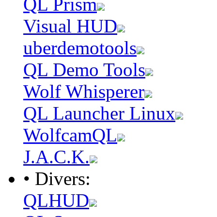
QL Prism
Visual HUD
uberdemotools
QL Demo Tools
Wolf Whisperer
QL Launcher Linux
WolfcamQL
J.A.C.K.
• Divers:
QLHUD