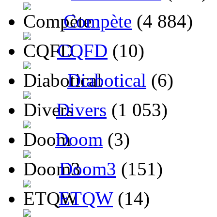
Compète
(4 884)
CQFD
(10)
Diabotical
(6)
Divers
(1 053)
Doom
(3)
Doom3
(151)
ETQW
(14)