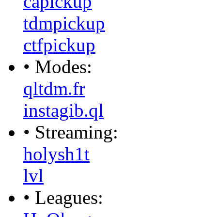
capickup
tdmpickup
ctfpickup
• Modes:
qltdm.fr
instagib.ql
• Streaming:
holysh1t
lvl
• Leagues: