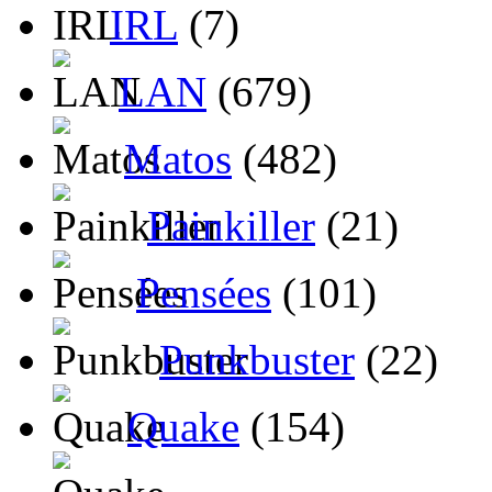
IRL
(7)
LAN
(679)
Matos
(482)
Painkiller
(21)
Pensées
(101)
Punkbuster
(22)
Quake
(154)