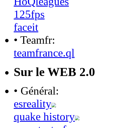
HoQleagues
125fps
faceit
• Teamfr:
teamfrance.ql
Sur le WEB 2.0
• Général:
esreality
quake history