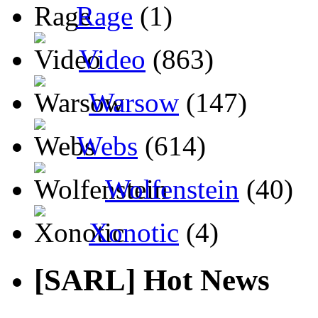
Rage
(1)
Video
(863)
Warsow
(147)
Webs
(614)
Wolfenstein
(40)
Xonotic
(4)
[SARL] Hot News