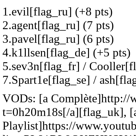
1.evil[flag_ru] (+8 pts)
2.agent[flag_ru] (7 pts)
3.pavel[flag_ru] (6 pts)
4.k1llsen[flag_de] (+5 pts)
5.sev3n[flag_fr] / Cooller[f
7.Spart1e[flag_se] / ash[fla
VODs: [a Complète]http://
t=0h20m18s[/a][flag_uk], [
Playlist]https://www.youtub