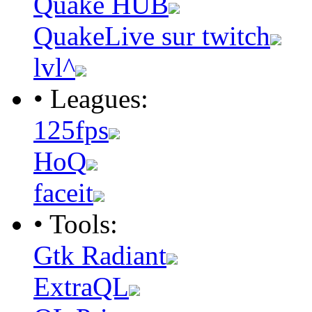
Quake HUB
QuakeLive sur twitch
lvl^
• Leagues:
125fps
HoQ
faceit
• Tools:
Gtk Radiant
ExtraQL