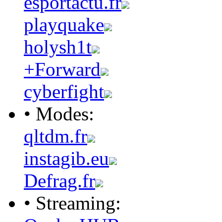
esportactu.fr
playquake
holysh1t
+Forward
cyberfight
• Modes:
qltdm.fr
instagib.eu
Defrag.fr
• Streaming: