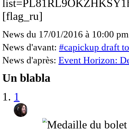
list=PL81RL9OKZHKSY1
[flag_ru]
News du 17/01/2016 à 10:00 pm
News d'avant:
#capickup draft t
News d'après:
Event Horizon: D
Un blabla
1