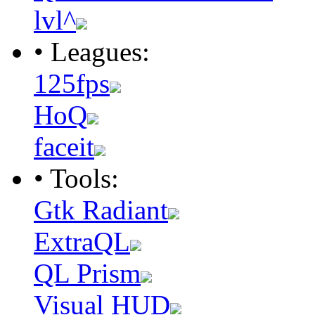
lvl^
• Leagues:
125fps
HoQ
faceit
• Tools:
Gtk Radiant
ExtraQL
QL Prism
Visual HUD