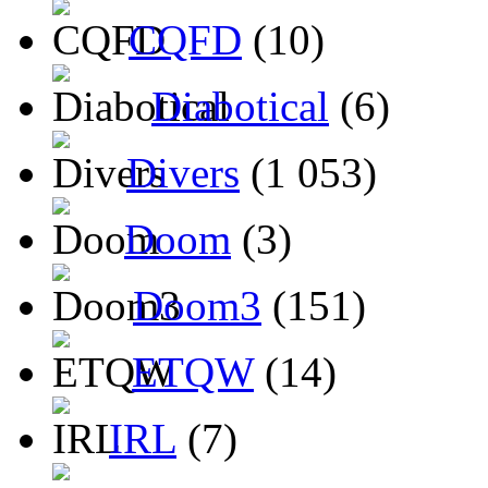
CQFD
(10)
Diabotical
(6)
Divers
(1 053)
Doom
(3)
Doom3
(151)
ETQW
(14)
IRL
(7)