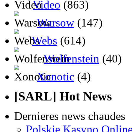
Video
(863)
Warsow
(147)
Webs
(614)
Wolfenstein
(40)
Xonotic
(4)
[SARL] Hot News
Dernieres news chaudes
Polskie Kasyno Online