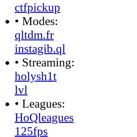
ctfpickup
• Modes:
qltdm.fr
instagib.ql
• Streaming:
holysh1t
lvl
• Leagues:
HoQleagues
125fps