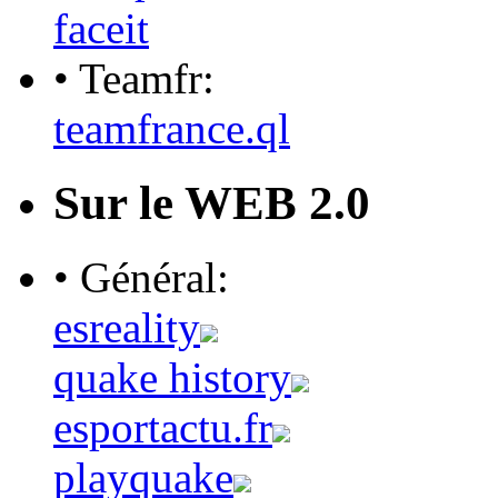
faceit
• Teamfr:
teamfrance.ql
Sur le WEB 2.0
• Général:
esreality
quake history
esportactu.fr
playquake