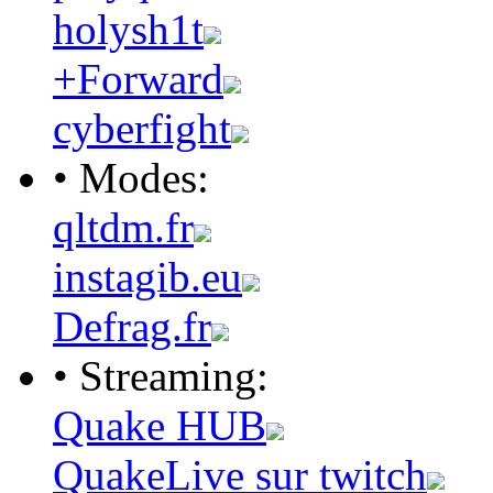
holysh1t
+Forward
cyberfight
• Modes:
qltdm.fr
instagib.eu
Defrag.fr
• Streaming:
Quake HUB
QuakeLive sur twitch