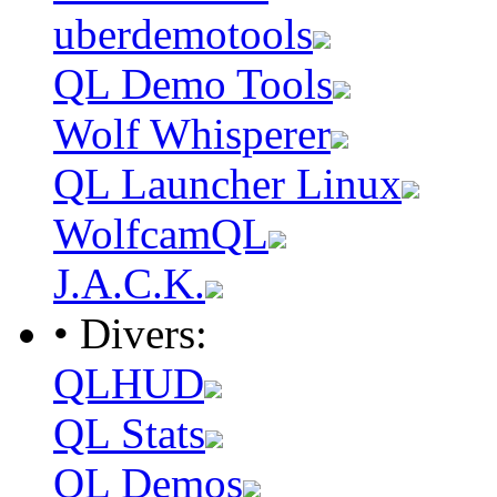
uberdemotools
QL Demo Tools
Wolf Whisperer
QL Launcher Linux
WolfcamQL
J.A.C.K.
• Divers:
QLHUD
QL Stats
QL Demos