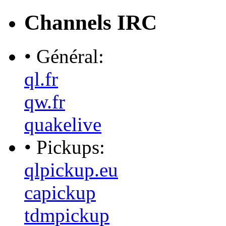
Channels IRC
• Général:
ql.fr
qw.fr
quakelive
• Pickups:
qlpickup.eu
capickup
tdmpickup