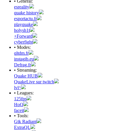
• Général:
esreality
quake history
esportactu.fr
playquake
holysh1t
+Forward
cyberfight
• Modes:
qltdm.fr
instagib.eu
Defrag.fr
• Streaming:
Quake HUB
QuakeLive sur twitch
lvl^
• Leagues:
125fps
HoQ
faceit
• Tools:
Gtk Radiant
ExtraQL