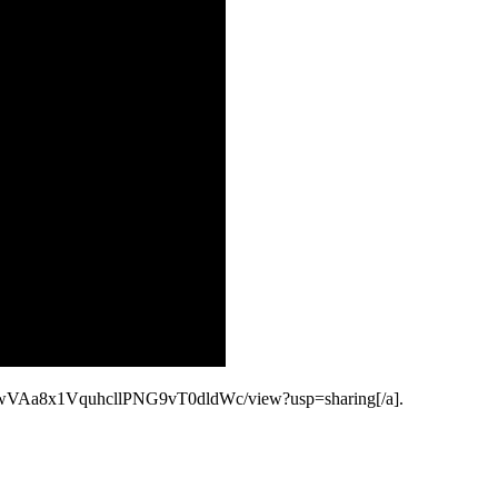
/d/0BwVAa8x1VquhcllPNG9vT0dldWc/view?usp=sharing[/a].