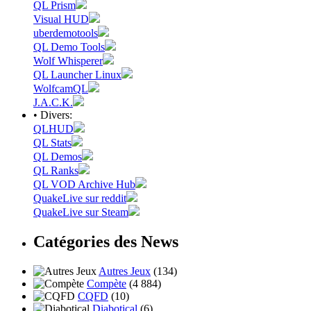
QL Prism
Visual HUD
uberdemotools
QL Demo Tools
Wolf Whisperer
QL Launcher Linux
WolfcamQL
J.A.C.K.
• Divers:
QLHUD
QL Stats
QL Demos
QL Ranks
QL VOD Archive Hub
QuakeLive sur reddit
QuakeLive sur Steam
Catégories des News
Autres Jeux
(134)
Compète
(4 884)
CQFD
(10)
Diabotical
(6)