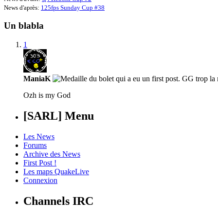
News d'après:
125fps Sunday Cup #38
Un blabla
1
ManiaK
Ozh is my God
[SARL] Menu
Les News
Forums
Archive des News
First Post !
Les maps QuakeLive
Connexion
Channels IRC