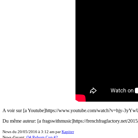
A voir sur [a Youtube]https://www.youtube.com/watch?v=hjy-3yYwU
Du même auteur: [a fragswithmusic]https://frenchfragfactory.net/2015
News du 20/05/2016 à 3:12 am par
Kapiter
News d'avant:
Q4 Reborn Cup #2