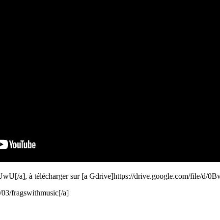
wU[/a], à télécharger sur [a Gdrive]https://drive.google.com/file
/03/fragswithmusic[/a]