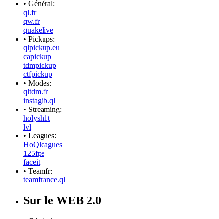
• Général:
ql.fr
qw.fr
quakelive
• Pickups:
qlpickup.eu
capickup
tdmpickup
ctfpickup
• Modes:
qltdm.fr
instagib.ql
• Streaming:
holysh1t
lvl
• Leagues:
HoQleagues
125fps
faceit
• Teamfr:
teamfrance.ql
Sur le WEB 2.0