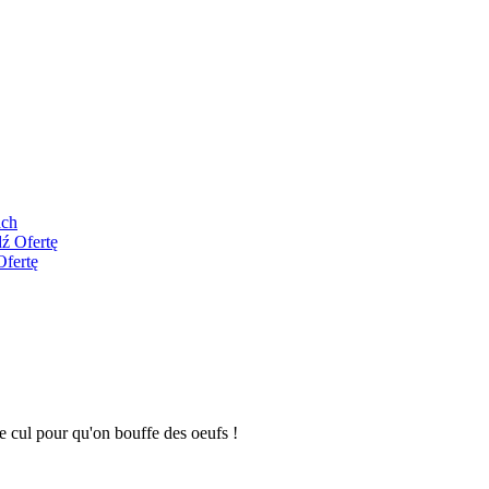
ach
ź Ofertę
Ofertę
 le cul pour qu'on bouffe des oeufs !