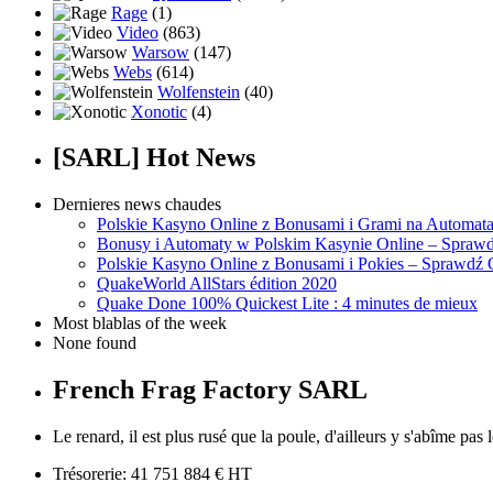
Rage
(1)
Video
(863)
Warsow
(147)
Webs
(614)
Wolfenstein
(40)
Xonotic
(4)
[SARL] Hot News
Dernieres news chaudes
Polskie Kasyno Online z Bonusami i Grami na Automat
Bonusy i Automaty w Polskim Kasynie Online – Sprawd
Polskie Kasyno Online z Bonusami i Pokies – Sprawdź 
QuakeWorld AllStars édition 2020
Quake Done 100% Quickest Lite : 4 minutes de mieux
Most blablas of the week
None found
French Frag Factory SARL
Le renard, il est plus rusé que la poule, d'ailleurs y s'abîme pas
Trésorerie: 41 751 884 € HT