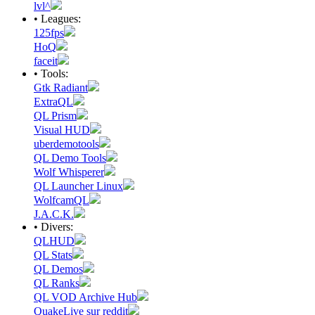
lvl^
• Leagues:
125fps
HoQ
faceit
• Tools:
Gtk Radiant
ExtraQL
QL Prism
Visual HUD
uberdemotools
QL Demo Tools
Wolf Whisperer
QL Launcher Linux
WolfcamQL
J.A.C.K.
• Divers:
QLHUD
QL Stats
QL Demos
QL Ranks
QL VOD Archive Hub
QuakeLive sur reddit