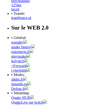
HoQleagues
125fps
faceit
• Teamfr:
teamfrance.ql
Sur le WEB 2.0
• Général:
esreality
quake history
esportactu.fr
playquake
holysh1t
+Forward
cyberfight
• Modes:
qltdm.fr
instagib.eu
Defrag.fr
• Streaming:
Quake HUB
QuakeLive sur twitch