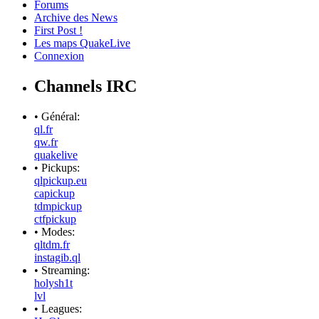
Forums
Archive des News
First Post !
Les maps QuakeLive
Connexion
Channels IRC
• Général:
ql.fr
qw.fr
quakelive
• Pickups:
qlpickup.eu
capickup
tdmpickup
ctfpickup
• Modes:
qltdm.fr
instagib.ql
• Streaming:
holysh1t
lvl
• Leagues: