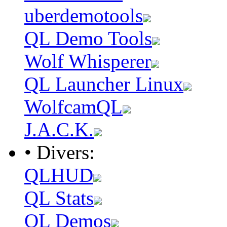
uberdemotools
QL Demo Tools
Wolf Whisperer
QL Launcher Linux
WolfcamQL
J.A.C.K.
• Divers:
QLHUD
QL Stats
QL Demos