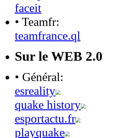
faceit
• Teamfr:
teamfrance.ql
Sur le WEB 2.0
• Général:
esreality
quake history
esportactu.fr
playquake