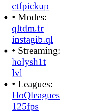
ctfpickup
• Modes:
qltdm.fr
instagib.ql
• Streaming:
holysh1t
lvl
• Leagues:
HoQleagues
125fps