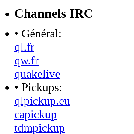
Channels IRC
• Général:
ql.fr
qw.fr
quakelive
• Pickups:
qlpickup.eu
capickup
tdmpickup