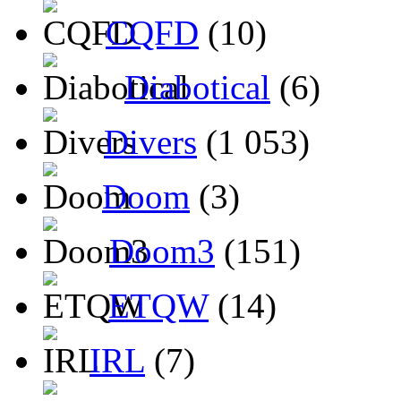
CQFD
(10)
Diabotical
(6)
Divers
(1 053)
Doom
(3)
Doom3
(151)
ETQW
(14)
IRL
(7)