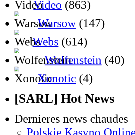
Video
(863)
Warsow
(147)
Webs
(614)
Wolfenstein
(40)
Xonotic
(4)
[SARL] Hot News
Dernieres news chaudes
Polskie Kasyno Online