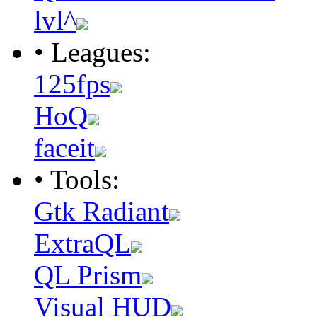
lvl^
• Leagues:
125fps
HoQ
faceit
• Tools:
Gtk Radiant
ExtraQL
QL Prism
Visual HUD