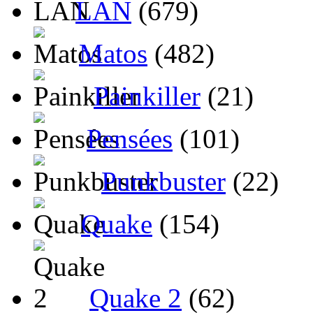
LAN
(679)
Matos
(482)
Painkiller
(21)
Pensées
(101)
Punkbuster
(22)
Quake
(154)
Quake 2
(62)