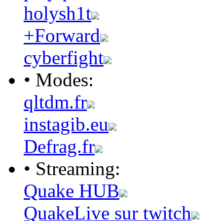
holysh1t
+Forward
cyberfight
• Modes:
qltdm.fr
instagib.eu
Defrag.fr
• Streaming:
Quake HUB
QuakeLive sur twitch