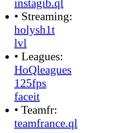
instagib.ql
• Streaming:
holysh1t
lvl
• Leagues:
HoQleagues
125fps
faceit
• Teamfr:
teamfrance.ql