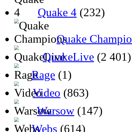
Quake 4
(232)
Quake Champio
QuakeLive
(2 401)
Rage
(1)
Video
(863)
Warsow
(147)
Webs
(614)