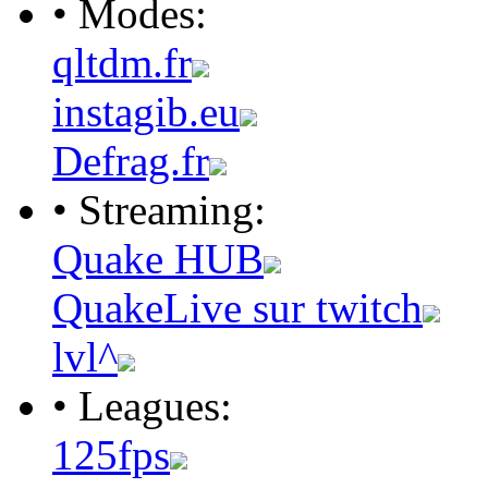
• Modes:
qltdm.fr
instagib.eu
Defrag.fr
• Streaming:
Quake HUB
QuakeLive sur twitch
lvl^
• Leagues:
125fps