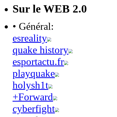
Sur le WEB 2.0
• Général:
esreality
quake history
esportactu.fr
playquake
holysh1t
+Forward
cyberfight