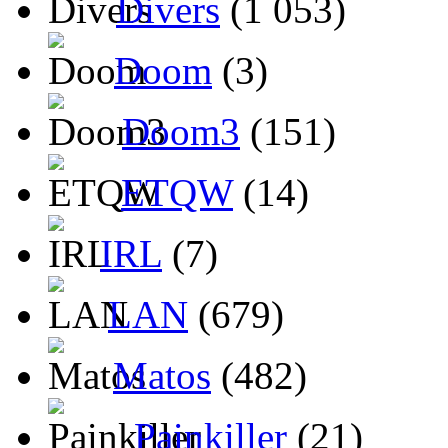
Divers
(1 053)
Doom
(3)
Doom3
(151)
ETQW
(14)
IRL
(7)
LAN
(679)
Matos
(482)
Painkiller
(21)