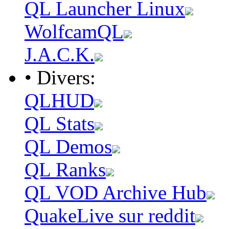
QL Launcher Linux
WolfcamQL
J.A.C.K.
• Divers:
QLHUD
QL Stats
QL Demos
QL Ranks
QL VOD Archive Hub
QuakeLive sur reddit