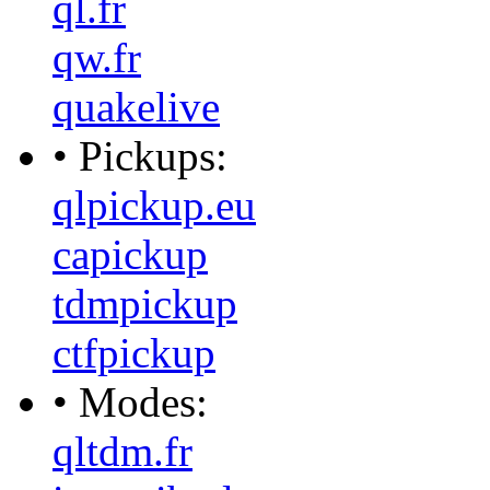
ql.fr
qw.fr
quakelive
• Pickups:
qlpickup.eu
capickup
tdmpickup
ctfpickup
• Modes:
qltdm.fr