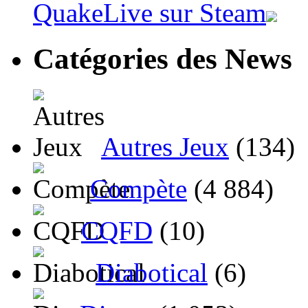
QuakeLive sur Steam
Catégories des News
Autres Jeux
(134)
Compète
(4 884)
CQFD
(10)
Diabotical
(6)