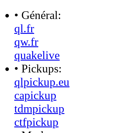
• Général:
ql.fr
qw.fr
quakelive
• Pickups:
qlpickup.eu
capickup
tdmpickup
ctfpickup