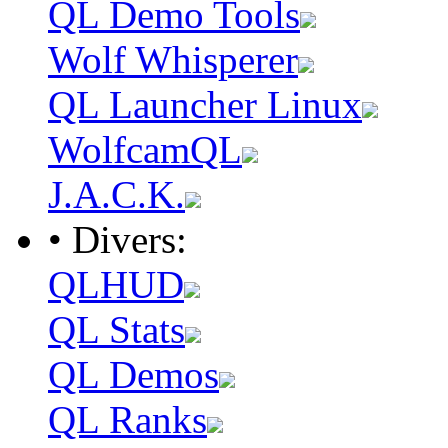
QL Demo Tools
Wolf Whisperer
QL Launcher Linux
WolfcamQL
J.A.C.K.
• Divers:
QLHUD
QL Stats
QL Demos
QL Ranks