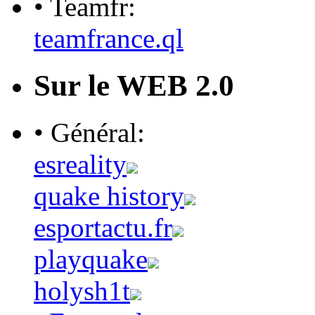
• Teamfr:
teamfrance.ql
Sur le WEB 2.0
• Général:
esreality
quake history
esportactu.fr
playquake
holysh1t