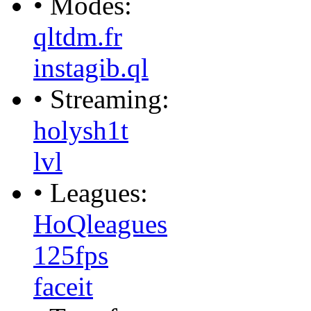
• Modes:
qltdm.fr
instagib.ql
• Streaming:
holysh1t
lvl
• Leagues:
HoQleagues
125fps
faceit