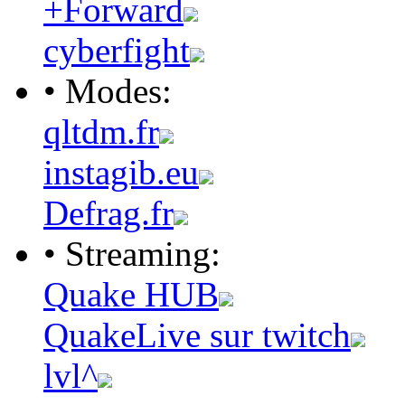
+Forward
cyberfight
• Modes:
qltdm.fr
instagib.eu
Defrag.fr
• Streaming:
Quake HUB
QuakeLive sur twitch
lvl^