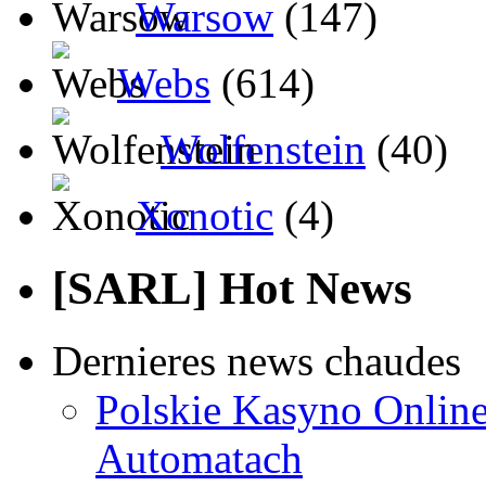
Warsow
(147)
Webs
(614)
Wolfenstein
(40)
Xonotic
(4)
[SARL] Hot News
Dernieres news chaudes
Polskie Kasyno Online
Automatach