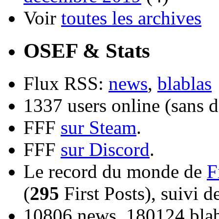
Voir
toutes les archives
OSEF & Stats
Flux RSS:
news
,
blablas
1337 users online (sans d
FFF
sur Steam
.
FFF
sur Discord
.
Le record du monde de
F
(
295
First Posts), suivi 
10806 news, 180124 blabl