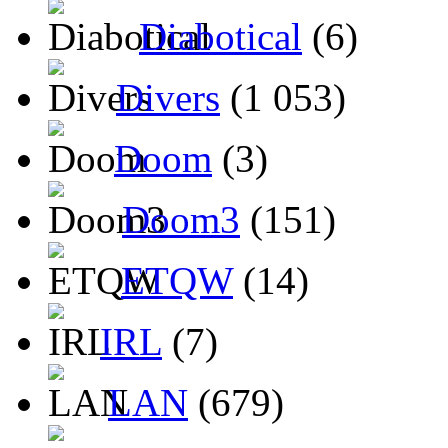
Diabotical
(6)
Divers
(1 053)
Doom
(3)
Doom3
(151)
ETQW
(14)
IRL
(7)
LAN
(679)