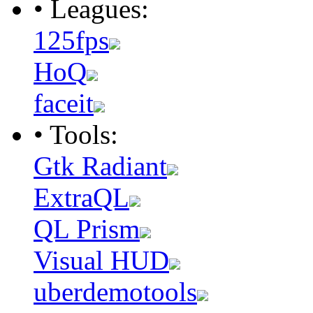
• Leagues:
125fps
HoQ
faceit
• Tools:
Gtk Radiant
ExtraQL
QL Prism
Visual HUD
uberdemotools