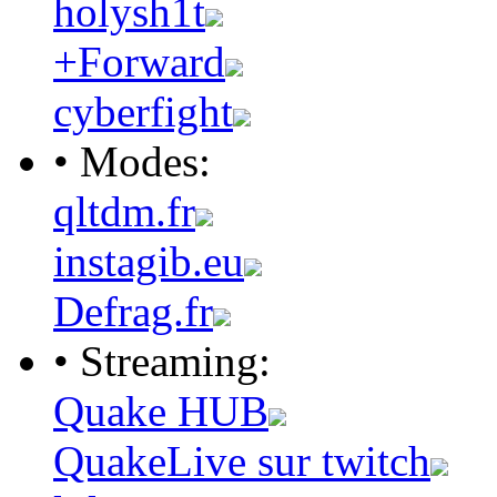
holysh1t
+Forward
cyberfight
• Modes:
qltdm.fr
instagib.eu
Defrag.fr
• Streaming:
Quake HUB
QuakeLive sur twitch