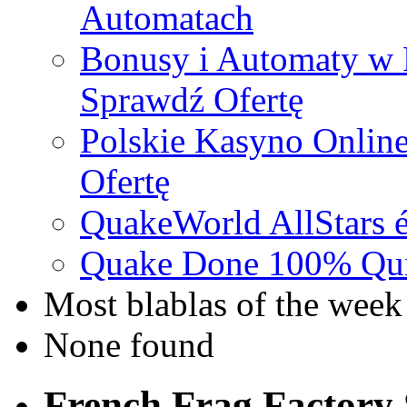
Automatach
Bonusy i Automaty w 
Sprawdź Ofertę
Polskie Kasyno Online
Ofertę
QuakeWorld AllStars é
Quake Done 100% Quic
Most blablas of the week
None found
French Frag Factor