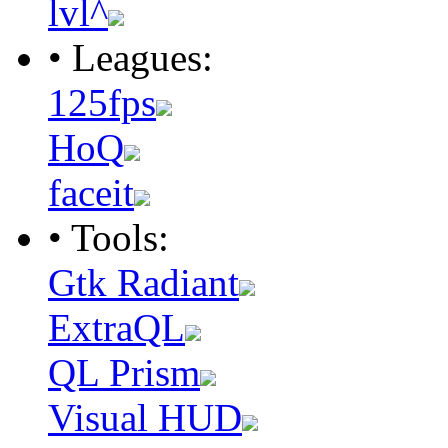
lvl^
• Leagues:
125fps
HoQ
faceit
• Tools:
Gtk Radiant
ExtraQL
QL Prism
Visual HUD