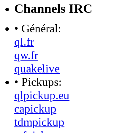
Channels IRC
• Général:
ql.fr
qw.fr
quakelive
• Pickups:
qlpickup.eu
capickup
tdmpickup