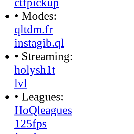
ctfpickup
• Modes:
qltdm.fr
instagib.ql
• Streaming:
holysh1t
lvl
• Leagues:
HoQleagues
125fps