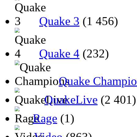
Quake 3
(1 456)
Quake 4
(232)
Quake Champio
QuakeLive
(2 401)
Rage
(1)
Video
(863)