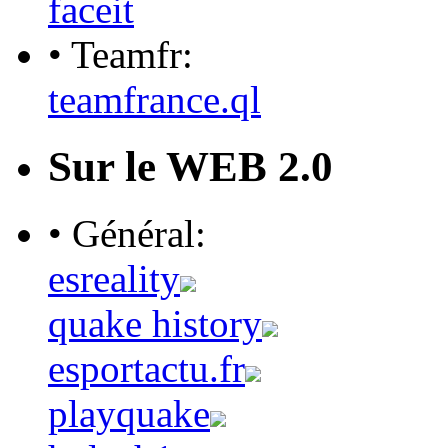
faceit
• Teamfr:
teamfrance.ql
Sur le WEB 2.0
• Général:
esreality
quake history
esportactu.fr
playquake