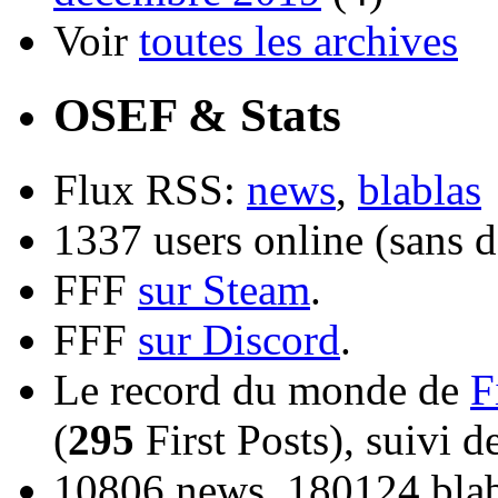
Voir
toutes les archives
OSEF & Stats
Flux RSS:
news
,
blablas
1337 users online (sans d
FFF
sur Steam
.
FFF
sur Discord
.
Le record du monde de
F
(
295
First Posts), suivi 
10806 news, 180124 blabl