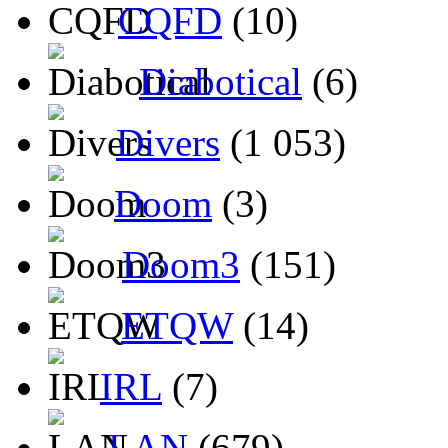
CQFD
(10)
Diabotical
(6)
Divers
(1 053)
Doom
(3)
Doom3
(151)
ETQW
(14)
IRL
(7)
LAN
(679)