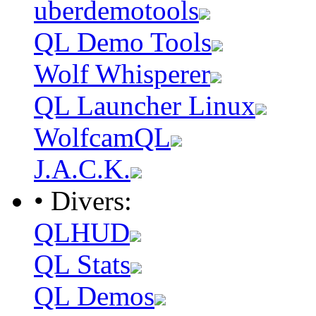
uberdemotools
QL Demo Tools
Wolf Whisperer
QL Launcher Linux
WolfcamQL
J.A.C.K.
• Divers:
QLHUD
QL Stats
QL Demos