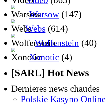
Warsow
(147)
Webs
(614)
Wolfenstein
(40)
Xonotic
(4)
[SARL] Hot News
Dernieres news chaudes
Polskie Kasyno Online