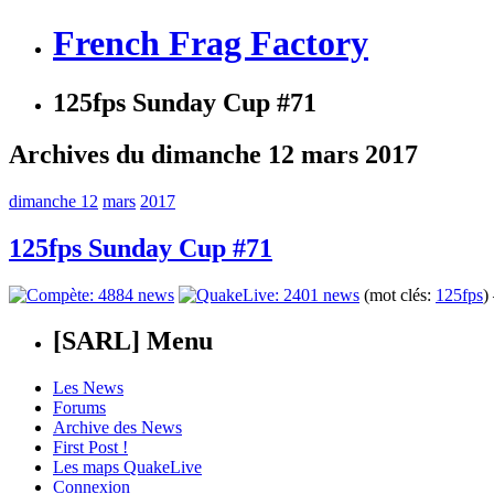
French Frag Factory
125fps Sunday Cup #71
Archives du dimanche 12 mars 2017
dimanche 12
mars
2017
125fps Sunday Cup #71
(mot clés:
125fps
)
[SARL] Menu
Les News
Forums
Archive des News
First Post !
Les maps QuakeLive
Connexion