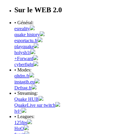
Sur le WEB 2.0
• Général:
esreality
quake history
esportactu.fr
playquake
holysh1t
+Forward
cyberfight
• Modes:
qltdm.fr
instagib.eu
Defrag.fr
• Streaming:
Quake HUB
QuakeLive sur twitch
lvl^
• Leagues:
125fps
HoQ