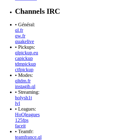
Channels IRC
• Général:
ql.fr
qw.fr
quakelive
• Pickups:
qlpickup.eu
capickup
tdmpickup
ctfpickup
• Modes:
qltdm.fr
instagib.ql
• Streaming:
holysh1t
lvl
• Leagues:
HoQleagues
125fps
faceit
• Teamfr:
teamfrance.ql