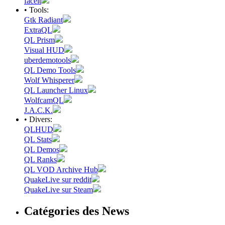
faceit
• Tools:
Gtk Radiant
ExtraQL
QL Prism
Visual HUD
uberdemotools
QL Demo Tools
Wolf Whisperer
QL Launcher Linux
WolfcamQL
J.A.C.K.
• Divers:
QLHUD
QL Stats
QL Demos
QL Ranks
QL VOD Archive Hub
QuakeLive sur reddit
QuakeLive sur Steam
Catégories des News