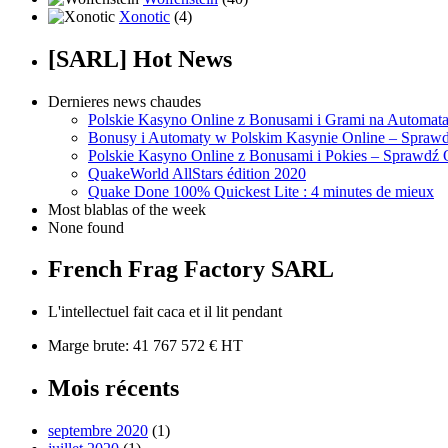
Xonotic
(4)
[SARL] Hot News
Dernieres news chaudes
Polskie Kasyno Online z Bonusami i Grami na Automat
Bonusy i Automaty w Polskim Kasynie Online – Sprawd
Polskie Kasyno Online z Bonusami i Pokies – Sprawdź 
QuakeWorld AllStars édition 2020
Quake Done 100% Quickest Lite : 4 minutes de mieux
Most blablas of the week
None found
French Frag Factory SARL
L'intellectuel fait caca et il lit pendant
Marge brute: 41 767 572 € HT
Mois récents
septembre 2020
(1)