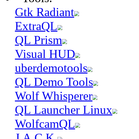
Gtk Radiant
ExtraQL
QL Prism
Visual HUD
uberdemotools
QL Demo Tools
Wolf Whisperer
QL Launcher Linux
WolfcamQL
J.A.C.K.