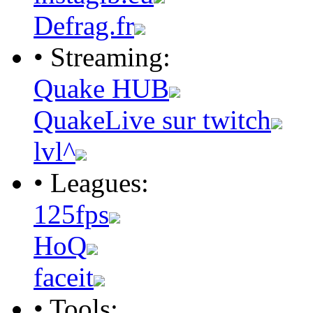
Defrag.fr
• Streaming:
Quake HUB
QuakeLive sur twitch
lvl^
• Leagues:
125fps
HoQ
faceit
• Tools: