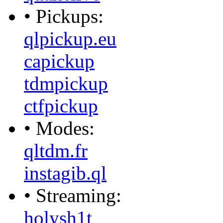
• Pickups:
qlpickup.eu
capickup
tdmpickup
ctfpickup
• Modes:
qltdm.fr
instagib.ql
• Streaming:
holysh1t