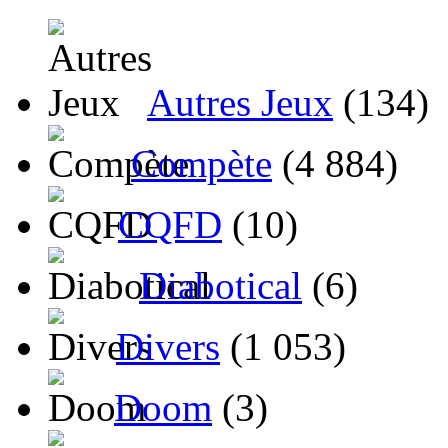
Autres Jeux
(134)
Compète
(4 884)
CQFD
(10)
Diabotical
(6)
Divers
(1 053)
Doom
(3)