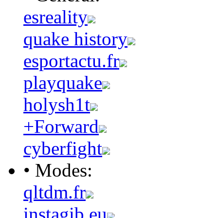
esreality
quake history
esportactu.fr
playquake
holysh1t
+Forward
cyberfight
• Modes:
qltdm.fr
instagib.eu