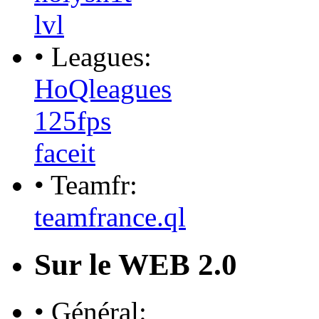
lvl
• Leagues:
HoQleagues
125fps
faceit
• Teamfr:
teamfrance.ql
Sur le WEB 2.0
• Général: