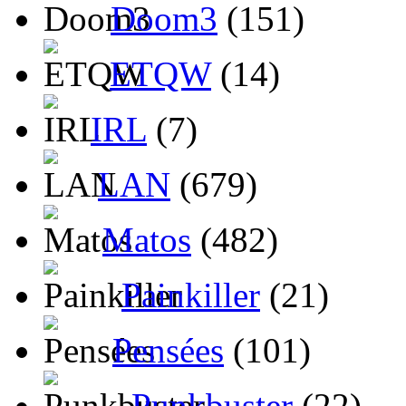
Doom3
(151)
ETQW
(14)
IRL
(7)
LAN
(679)
Matos
(482)
Painkiller
(21)
Pensées
(101)
Punkbuster
(22)