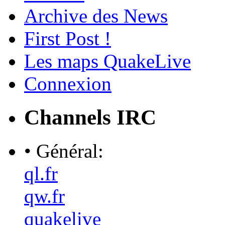
Archive des News
First Post !
Les maps QuakeLive
Connexion
Channels IRC
• Général:
ql.fr
qw.fr
quakelive