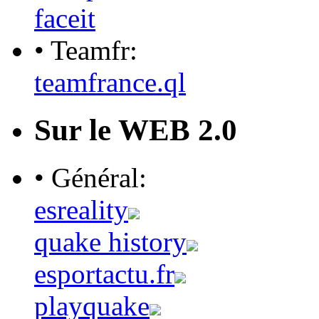
faceit
• Teamfr:
teamfrance.ql
Sur le WEB 2.0
• Général:
esreality
quake history
esportactu.fr
playquake