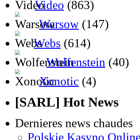
Video
(863)
Warsow
(147)
Webs
(614)
Wolfenstein
(40)
Xonotic
(4)
[SARL] Hot News
Dernieres news chaudes
Polskie Kasyno Online