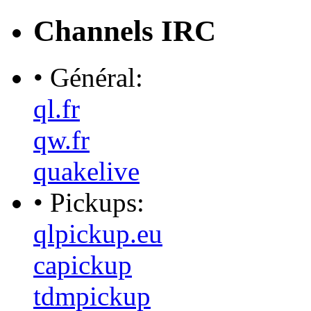
Channels IRC
• Général:
ql.fr
qw.fr
quakelive
• Pickups:
qlpickup.eu
capickup
tdmpickup