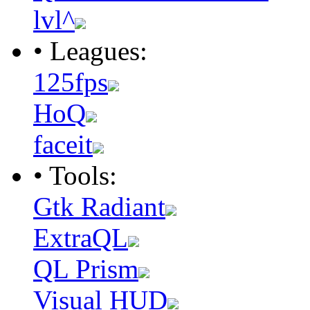
lvl^
• Leagues:
125fps
HoQ
faceit
• Tools:
Gtk Radiant
ExtraQL
QL Prism
Visual HUD