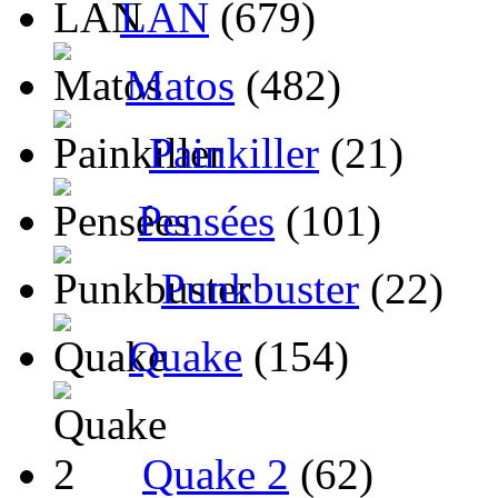
LAN
(679)
Matos
(482)
Painkiller
(21)
Pensées
(101)
Punkbuster
(22)
Quake
(154)
Quake 2
(62)