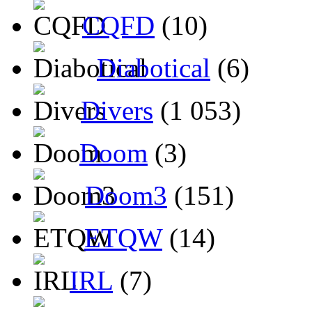
CQFD
(10)
Diabotical
(6)
Divers
(1 053)
Doom
(3)
Doom3
(151)
ETQW
(14)
IRL
(7)