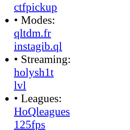
ctfpickup
• Modes:
qltdm.fr
instagib.ql
• Streaming:
holysh1t
lvl
• Leagues:
HoQleagues
125fps