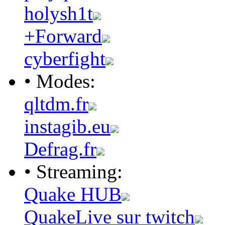
holysh1t
+Forward
cyberfight
• Modes:
qltdm.fr
instagib.eu
Defrag.fr
• Streaming:
Quake HUB
QuakeLive sur twitch