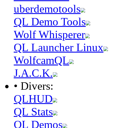
uberdemotools
QL Demo Tools
Wolf Whisperer
QL Launcher Linux
WolfcamQL
J.A.C.K.
• Divers:
QLHUD
QL Stats
QL Demos