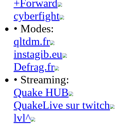
+Forward
cyberfight
• Modes:
qltdm.fr
instagib.eu
Defrag.fr
• Streaming:
Quake HUB
QuakeLive sur twitch
lvl^