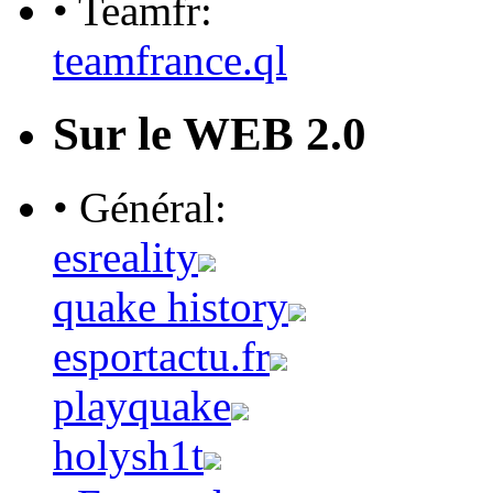
• Teamfr:
teamfrance.ql
Sur le WEB 2.0
• Général:
esreality
quake history
esportactu.fr
playquake
holysh1t