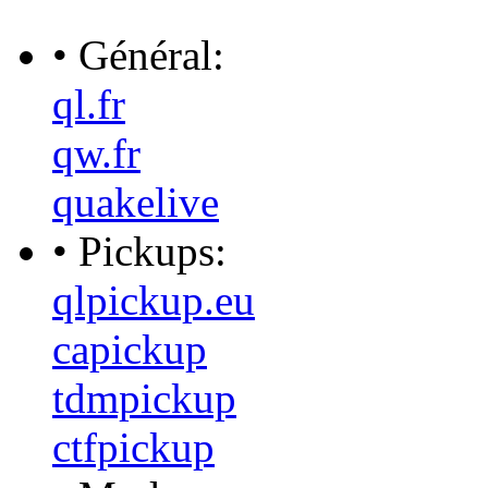
• Général:
ql.fr
qw.fr
quakelive
• Pickups:
qlpickup.eu
capickup
tdmpickup
ctfpickup