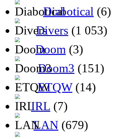
Diabotical
(6)
Divers
(1 053)
Doom
(3)
Doom3
(151)
ETQW
(14)
IRL
(7)
LAN
(679)