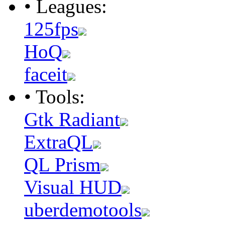
• Leagues:
125fps
HoQ
faceit
• Tools:
Gtk Radiant
ExtraQL
QL Prism
Visual HUD
uberdemotools