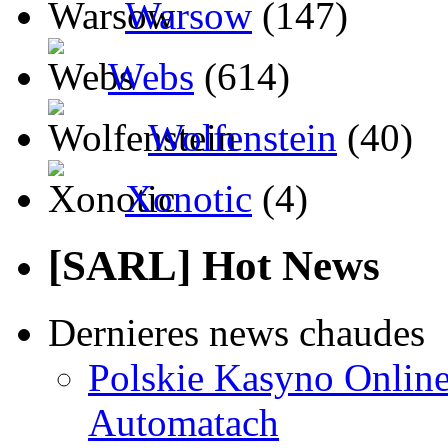
Warsow
(147)
Webs
(614)
Wolfenstein
(40)
Xonotic
(4)
[SARL] Hot News
Dernieres news chaudes
Polskie Kasyno Online
Automatach