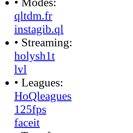
• Modes:
qltdm.fr
instagib.ql
• Streaming:
holysh1t
lvl
• Leagues:
HoQleagues
125fps
faceit