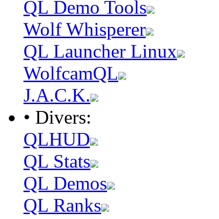
QL Demo Tools
Wolf Whisperer
QL Launcher Linux
WolfcamQL
J.A.C.K.
• Divers:
QLHUD
QL Stats
QL Demos
QL Ranks