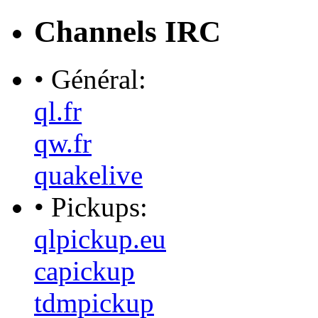
Channels IRC
• Général:
ql.fr
qw.fr
quakelive
• Pickups:
qlpickup.eu
capickup
tdmpickup