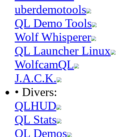
uberdemotools
QL Demo Tools
Wolf Whisperer
QL Launcher Linux
WolfcamQL
J.A.C.K.
• Divers:
QLHUD
QL Stats
QL Demos