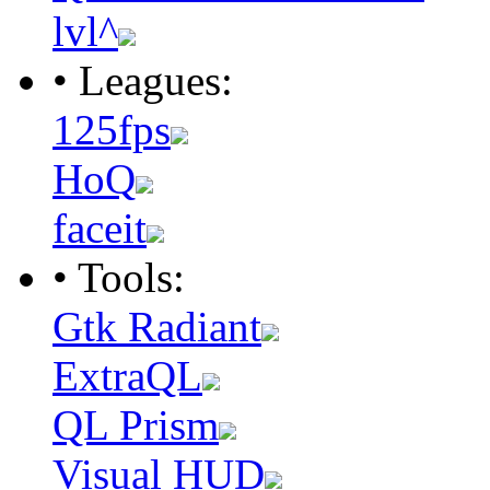
lvl^
• Leagues:
125fps
HoQ
faceit
• Tools:
Gtk Radiant
ExtraQL
QL Prism
Visual HUD