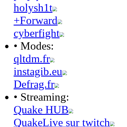
holysh1t
+Forward
cyberfight
• Modes:
qltdm.fr
instagib.eu
Defrag.fr
• Streaming:
Quake HUB
QuakeLive sur twitch