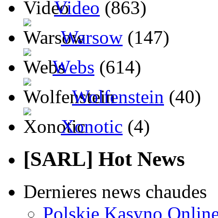
Video
(863)
Warsow
(147)
Webs
(614)
Wolfenstein
(40)
Xonotic
(4)
[SARL] Hot News
Dernieres news chaudes
Polskie Kasyno Online