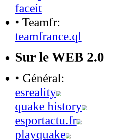
faceit
• Teamfr:
teamfrance.ql
Sur le WEB 2.0
• Général:
esreality
quake history
esportactu.fr
playquake