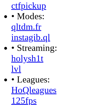
ctfpickup
• Modes:
qltdm.fr
instagib.ql
• Streaming:
holysh1t
lvl
• Leagues:
HoQleagues
125fps