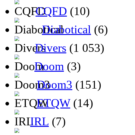
CQFD
(10)
Diabotical
(6)
Divers
(1 053)
Doom
(3)
Doom3
(151)
ETQW
(14)
IRL
(7)