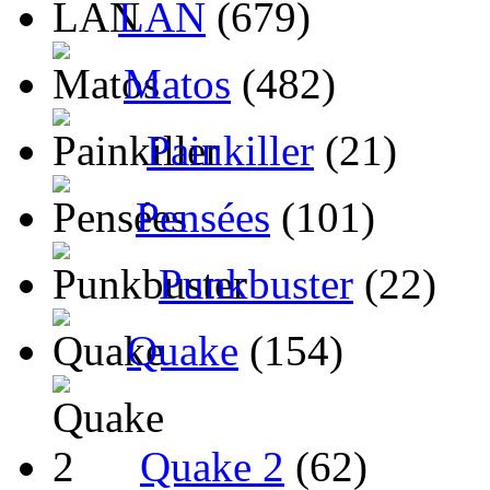
LAN
(679)
Matos
(482)
Painkiller
(21)
Pensées
(101)
Punkbuster
(22)
Quake
(154)
Quake 2
(62)