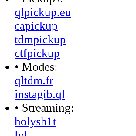
qlpickup.eu
capickup
tdmpickup
ctfpickup
• Modes:
qltdm.fr
instagib.ql
• Streaming:
holysh1t
lvl