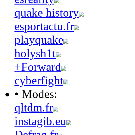
quake history
esportactu.fr
playquake
holysh1t
+Forward
cyberfight
• Modes:
qltdm.fr
instagib.eu
Defrag.fr