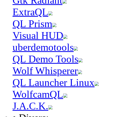
Gtk Radiant
ExtraQL
QL Prism
Visual HUD
uberdemotools
QL Demo Tools
Wolf Whisperer
QL Launcher Linux
WolfcamQL
J.A.C.K.