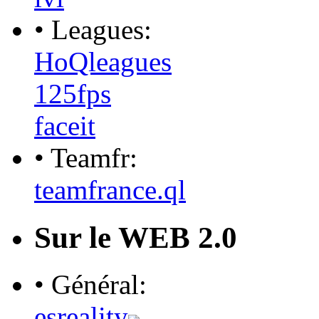
• Leagues:
HoQleagues
125fps
faceit
• Teamfr:
teamfrance.ql
Sur le WEB 2.0
• Général:
esreality