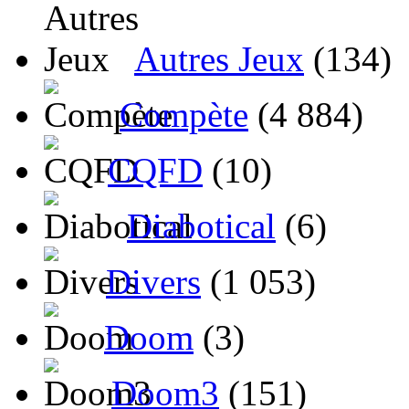
Autres Jeux
(134)
Compète
(4 884)
CQFD
(10)
Diabotical
(6)
Divers
(1 053)
Doom
(3)
Doom3
(151)