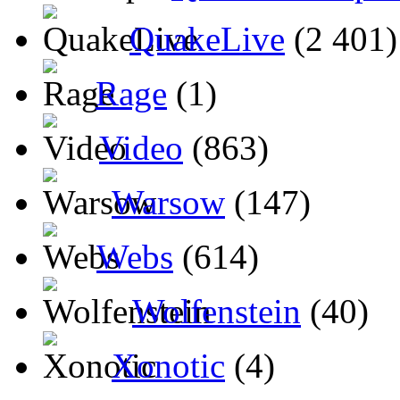
QuakeLive
(2 401)
Rage
(1)
Video
(863)
Warsow
(147)
Webs
(614)
Wolfenstein
(40)
Xonotic
(4)