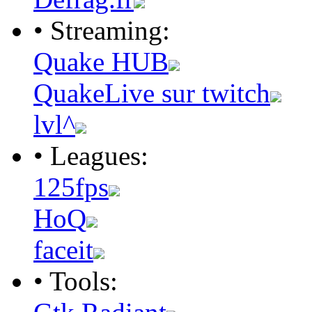
• Streaming:
Quake HUB
QuakeLive sur twitch
lvl^
• Leagues:
125fps
HoQ
faceit
• Tools: