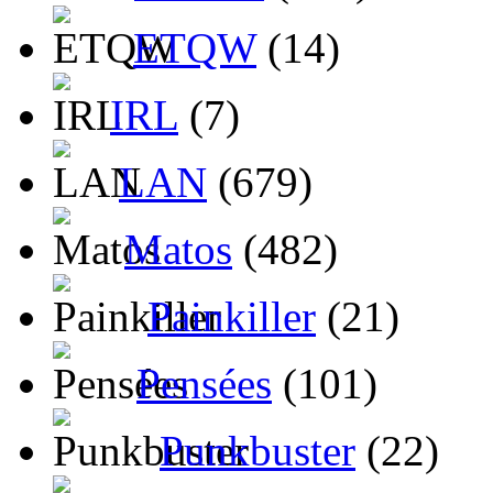
ETQW
(14)
IRL
(7)
LAN
(679)
Matos
(482)
Painkiller
(21)
Pensées
(101)
Punkbuster
(22)