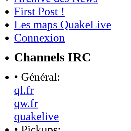
First Post !
Les maps QuakeLive
Connexion
Channels IRC
• Général:
ql.fr
qw.fr
quakelive
• Pickups: