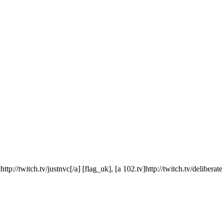
c]http://twitch.tv/justnvc[/a] [flag_uk], [a 102.tv]http://twitch.tv/delibe