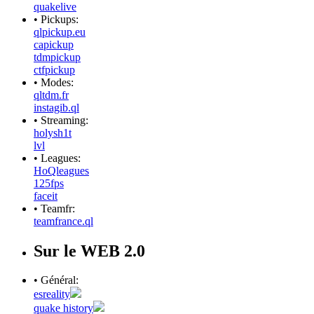
quakelive
• Pickups:
qlpickup.eu
capickup
tdmpickup
ctfpickup
• Modes:
qltdm.fr
instagib.ql
• Streaming:
holysh1t
lvl
• Leagues:
HoQleagues
125fps
faceit
• Teamfr:
teamfrance.ql
Sur le WEB 2.0
• Général:
esreality
quake history