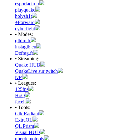
esportactu.fr
playquake
holysh1t
+Forward
cyberfight
• Modes:
qltdm.fr
instagib.eu
Defrag.fr
• Streaming:
Quake HUB
QuakeLive sur twitch
lvl^
• Leagues:
125fps
HoQ
faceit
• Tools:
Gtk Radiant
ExtraQL
QL Prism
Visual HUD
uberdemotools