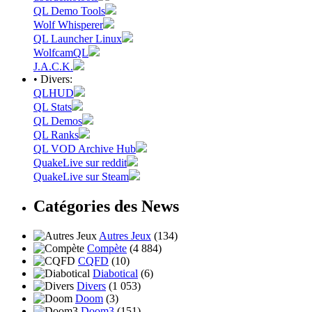
QL Demo Tools
Wolf Whisperer
QL Launcher Linux
WolfcamQL
J.A.C.K.
• Divers:
QLHUD
QL Stats
QL Demos
QL Ranks
QL VOD Archive Hub
QuakeLive sur reddit
QuakeLive sur Steam
Catégories des News
Autres Jeux
(134)
Compète
(4 884)
CQFD
(10)
Diabotical
(6)
Divers
(1 053)
Doom
(3)
Doom3
(151)