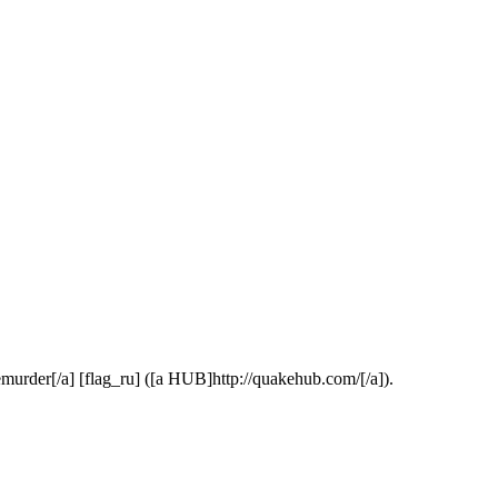
ratemurder[/a] [flag_ru] ([a HUB]http://quakehub.com/[/a]).