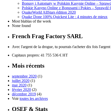
Bonusy i Automaty w Polskim Kasynie Online – Sprawd
Polskie Kasyno Online z Bonusami i Pokies – Sprawdź 
QuakeWorld AllStars édition 2020
Quake Done 100% Quickest Lite : 4 minutes de mieux
Most blablas of the week
None found
French Frag Factory SARL
Avec l'argent de la drogue, tu pourrais t'acheter dix fois l'argen
Capitaux propres: 41 755 536 € HT
Mois récents
septembre 2020
(1)
juillet 2020
(1)
mai 2020
(1)
février 2020
(2)
décembre 2019
(4)
Voir
toutes les archives
OSEF & Stats