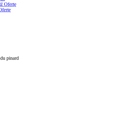
ź Ofertę
Ofertę
t du pinard