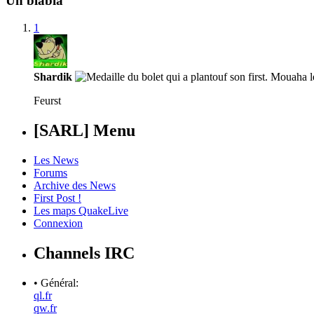
Un blabla
1
Shardik
Feurst
[SARL] Menu
Les News
Forums
Archive des News
First Post !
Les maps QuakeLive
Connexion
Channels IRC
• Général:
ql.fr
qw.fr