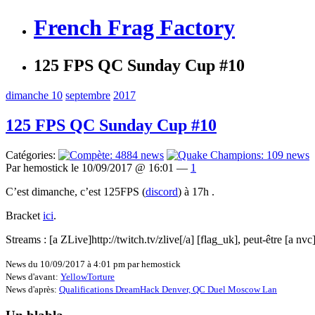
French Frag Factory
125 FPS QC Sunday Cup #10
dimanche 10
septembre
2017
125 FPS QC Sunday Cup #10
Catégories:
Par hemostick le 10/09/2017 @ 16:01 —
1
C’est dimanche, c’est 125FPS (
discord
) à 17h .
Bracket
ici
.
Streams : [a ZLive]http://twitch.tv/zlive[/a] [flag_uk], peut-être [a nv
News du 10/09/2017 à 4:01 pm par hemostick
News d'avant:
YellowTorture
News d'après:
Qualifications DreamHack Denver, QC Duel Moscow Lan