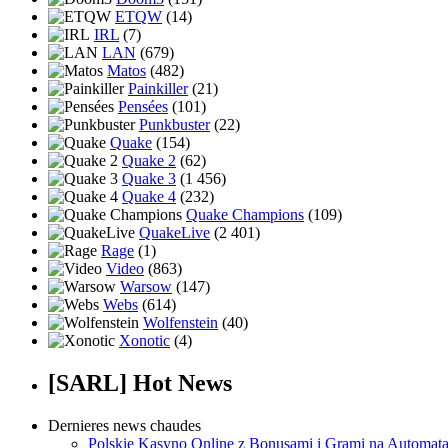
ETQW
(14)
IRL
(7)
LAN
(679)
Matos
(482)
Painkiller
(21)
Pensées
(101)
Punkbuster
(22)
Quake
(154)
Quake 2
(62)
Quake 3
(1 456)
Quake 4
(232)
Quake Champions
(109)
QuakeLive
(2 401)
Rage
(1)
Video
(863)
Warsow
(147)
Webs
(614)
Wolfenstein
(40)
Xonotic
(4)
[SARL] Hot News
Dernieres news chaudes
Polskie Kasyno Online z Bonusami i Grami na Automat