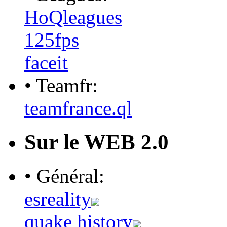
HoQleagues
125fps
faceit
• Teamfr:
teamfrance.ql
Sur le WEB 2.0
• Général:
esreality
quake history