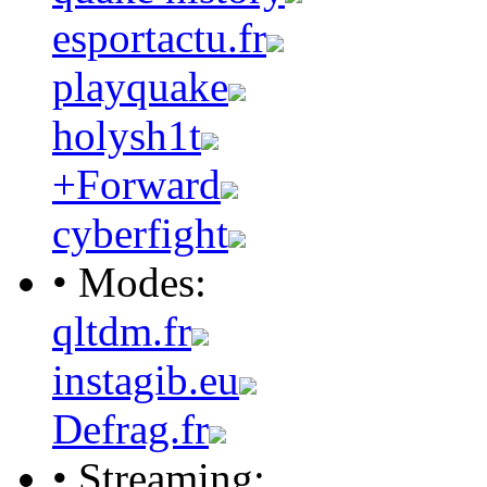
esportactu.fr
playquake
holysh1t
+Forward
cyberfight
• Modes:
qltdm.fr
instagib.eu
Defrag.fr
• Streaming: