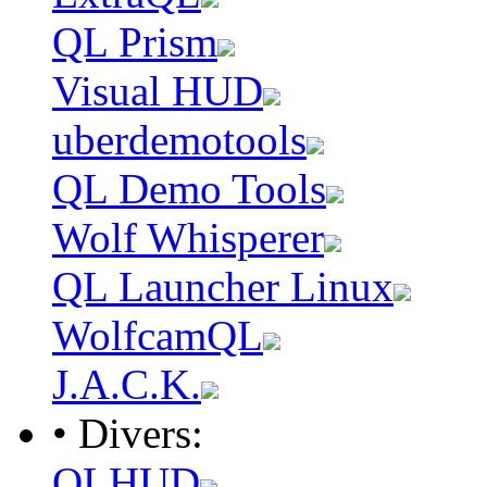
QL Prism
Visual HUD
uberdemotools
QL Demo Tools
Wolf Whisperer
QL Launcher Linux
WolfcamQL
J.A.C.K.
• Divers:
QLHUD