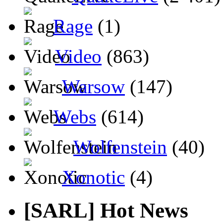
Rage
(1)
Video
(863)
Warsow
(147)
Webs
(614)
Wolfenstein
(40)
Xonotic
(4)
[SARL] Hot News