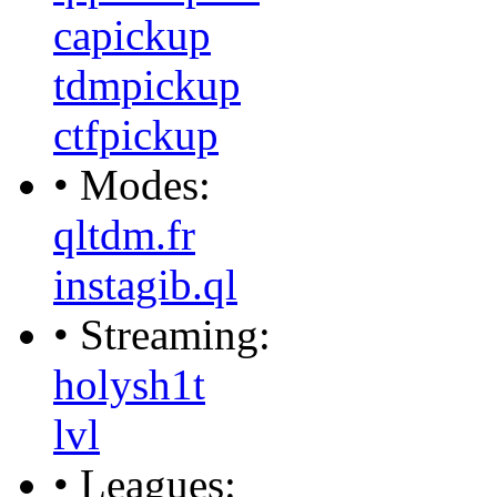
capickup
tdmpickup
ctfpickup
• Modes:
qltdm.fr
instagib.ql
• Streaming:
holysh1t
lvl
• Leagues: