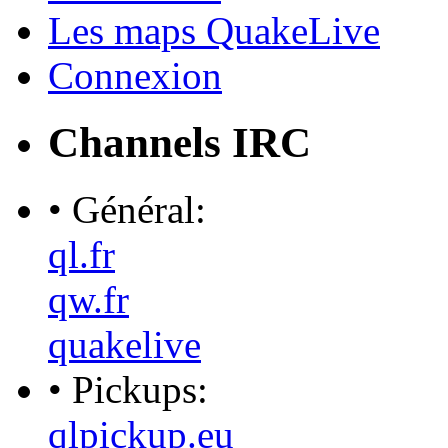
Les maps QuakeLive
Connexion
Channels IRC
• Général:
ql.fr
qw.fr
quakelive
• Pickups:
qlpickup.eu