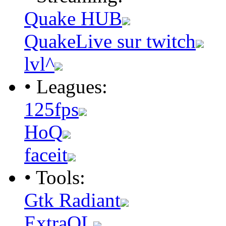
Quake HUB
QuakeLive sur twitch
lvl^
• Leagues:
125fps
HoQ
faceit
• Tools:
Gtk Radiant
ExtraQL