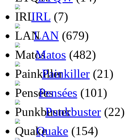
IRL
(7)
LAN
(679)
Matos
(482)
Painkiller
(21)
Pensées
(101)
Punkbuster
(22)
Quake
(154)