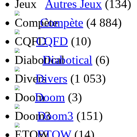
Autres Jeux
(134)
Compète
(4 884)
CQFD
(10)
Diabotical
(6)
Divers
(1 053)
Doom
(3)
Doom3
(151)
ETQW
(14)