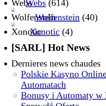
Webs
(614)
Wolfenstein
(40)
Xonotic
(4)
[SARL] Hot News
Dernieres news chaudes
Polskie Kasyno Online
Automatach
Bonusy i Automaty w 
Sprawdź Ofertę