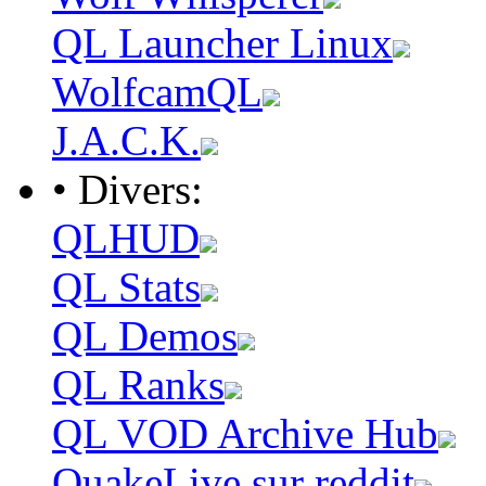
QL Launcher Linux
WolfcamQL
J.A.C.K.
• Divers:
QLHUD
QL Stats
QL Demos
QL Ranks
QL VOD Archive Hub
QuakeLive sur reddit