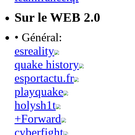
Sur le WEB 2.0
• Général:
esreality
quake history
esportactu.fr
playquake
holysh1t
+Forward
cyberfight