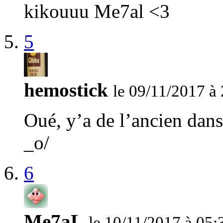
kikouuu Me7al <3
5
hemostick
le 09/11/2017 à
Oué, y’a de l’ancien dans
_o/
6
Me7aL
le 10/11/2017 à 05: