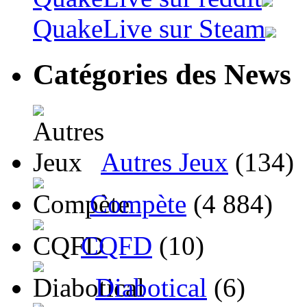
QuakeLive sur Steam
Catégories des News
Autres Jeux
(134)
Compète
(4 884)
CQFD
(10)
Diabotical
(6)