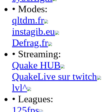
• Modes:
qltdm.fr
instagib.eu
Defrag.fr
• Streaming:
Quake HUB
QuakeLive sur twitch
lvl^
• Leagues:
125fps