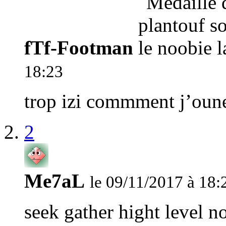
fTf-Footman
18:23
trop izi commment j’oune 
2
Me7aL
le 09/11/2017 à 18:
seek gather hight level 