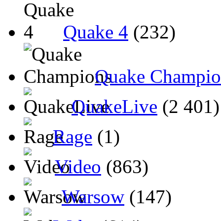
Quake 4
(232)
Quake Champio
QuakeLive
(2 401)
Rage
(1)
Video
(863)
Warsow
(147)