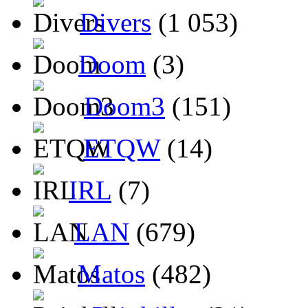
Divers
(1 053)
Doom
(3)
Doom3
(151)
ETQW
(14)
IRL
(7)
LAN
(679)
Matos
(482)