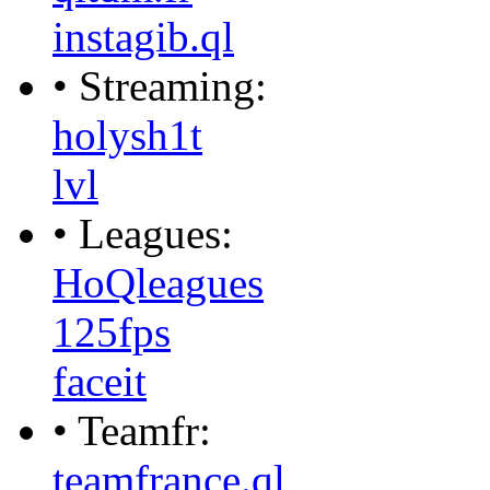
instagib.ql
• Streaming:
holysh1t
lvl
• Leagues:
HoQleagues
125fps
faceit
• Teamfr:
teamfrance.ql