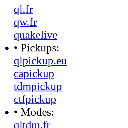
ql.fr
qw.fr
quakelive
• Pickups:
qlpickup.eu
capickup
tdmpickup
ctfpickup
• Modes:
qltdm.fr