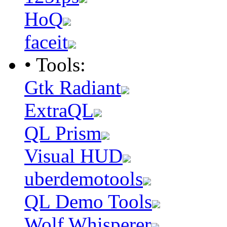
HoQ
faceit
• Tools:
Gtk Radiant
ExtraQL
QL Prism
Visual HUD
uberdemotools
QL Demo Tools
Wolf Whisperer