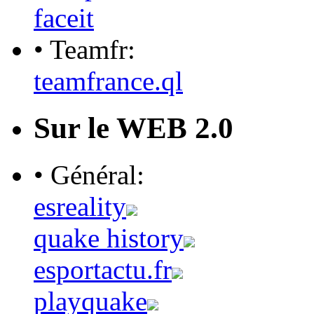
faceit
• Teamfr:
teamfrance.ql
Sur le WEB 2.0
• Général:
esreality
quake history
esportactu.fr
playquake