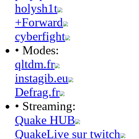
holysh1t
+Forward
cyberfight
• Modes:
qltdm.fr
instagib.eu
Defrag.fr
• Streaming:
Quake HUB
QuakeLive sur twitch