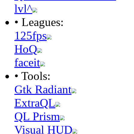
lvl^
• Leagues:
125fps
HoQ
faceit
• Tools:
Gtk Radiant
ExtraQL
QL Prism
Visual HUD