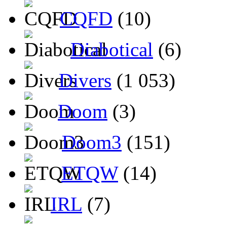
CQFD
(10)
Diabotical
(6)
Divers
(1 053)
Doom
(3)
Doom3
(151)
ETQW
(14)
IRL
(7)