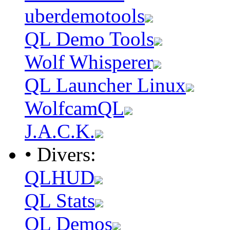
uberdemotools
QL Demo Tools
Wolf Whisperer
QL Launcher Linux
WolfcamQL
J.A.C.K.
• Divers:
QLHUD
QL Stats
QL Demos