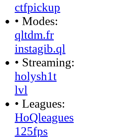
ctfpickup
• Modes:
qltdm.fr
instagib.ql
• Streaming:
holysh1t
lvl
• Leagues:
HoQleagues
125fps