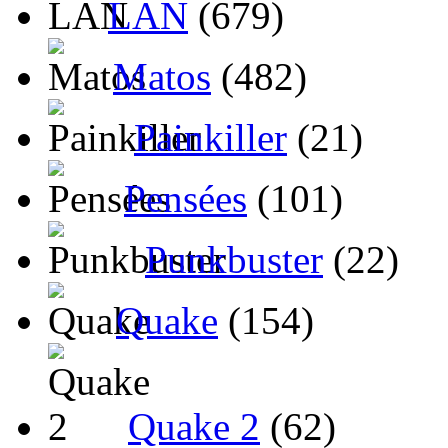
LAN
(679)
Matos
(482)
Painkiller
(21)
Pensées
(101)
Punkbuster
(22)
Quake
(154)
Quake 2
(62)