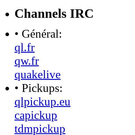
Channels IRC
• Général:
ql.fr
qw.fr
quakelive
• Pickups:
qlpickup.eu
capickup
tdmpickup