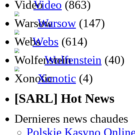
Video
(863)
Warsow
(147)
Webs
(614)
Wolfenstein
(40)
Xonotic
(4)
[SARL] Hot News
Dernieres news chaudes
Polskie Kasyno Online