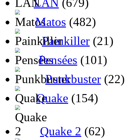
LAN
(679)
Matos
(482)
Painkiller
(21)
Pensées
(101)
Punkbuster
(22)
Quake
(154)
Quake 2
(62)