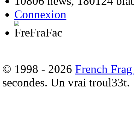
10806 news, 180124 blabl
Connexion
© 1998 - 2026
French Frag
secondes. Un vrai troul33t.