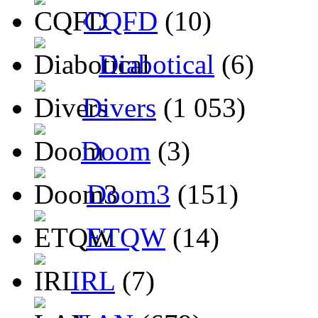
CQFD
(10)
Diabotical
(6)
Divers
(1 053)
Doom
(3)
Doom3
(151)
ETQW
(14)
IRL
(7)