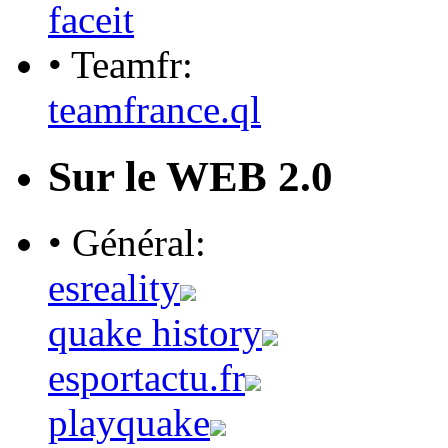
faceit
• Teamfr:
teamfrance.ql
Sur le WEB 2.0
• Général:
esreality
quake history
esportactu.fr
playquake