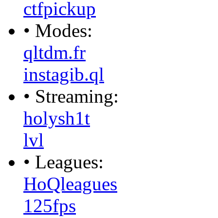
ctfpickup
• Modes:
qltdm.fr
instagib.ql
• Streaming:
holysh1t
lvl
• Leagues:
HoQleagues
125fps