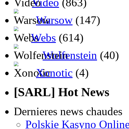
Video
(863)
Warsow
(147)
Webs
(614)
Wolfenstein
(40)
Xonotic
(4)
[SARL] Hot News
Dernieres news chaudes
Polskie Kasyno Online