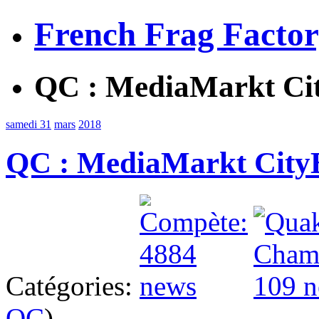
French Frag Facto
QC : MediaMarkt Cit
samedi 31
mars
2018
QC : MediaMarkt CityB
Catégories:
QC
)