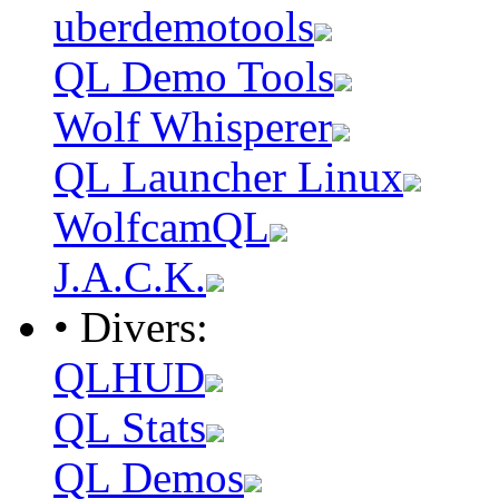
uberdemotools
QL Demo Tools
Wolf Whisperer
QL Launcher Linux
WolfcamQL
J.A.C.K.
• Divers:
QLHUD
QL Stats
QL Demos