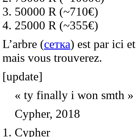
50000 R (~710€)
25000 R (~355€)
L’arbre (
сетка
) est par ici e
mais vous trouverez.
[update]
« ty finally i won smth »
Cypher, 2018
Cypher