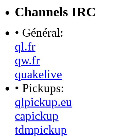
Channels IRC
• Général:
ql.fr
qw.fr
quakelive
• Pickups:
qlpickup.eu
capickup
tdmpickup