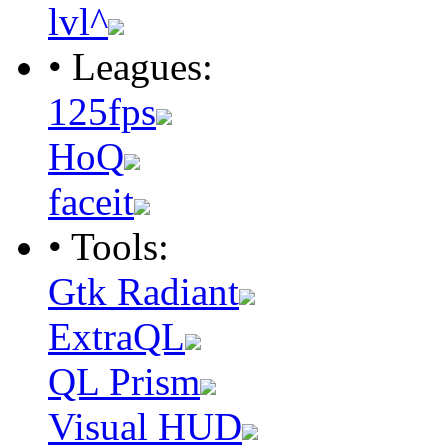
lvl^
• Leagues:
125fps
HoQ
faceit
• Tools:
Gtk Radiant
ExtraQL
QL Prism
Visual HUD