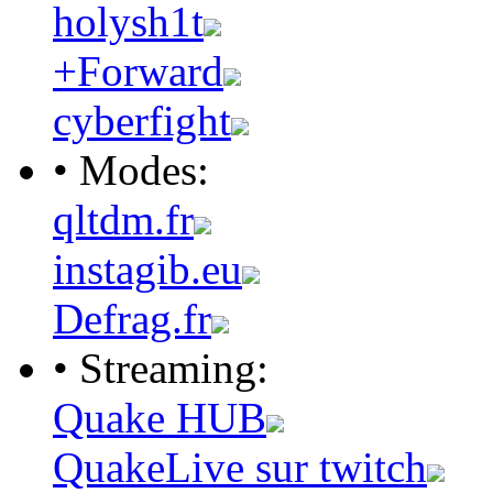
holysh1t
+Forward
cyberfight
• Modes:
qltdm.fr
instagib.eu
Defrag.fr
• Streaming:
Quake HUB
QuakeLive sur twitch