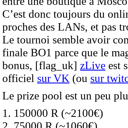
entre une boutique à Moscou
C’est donc toujours du onli
proches des LANs, et pas tr
Le tournoi semble avoir com
finale BO1 parce que le maga
bonus, [flag_uk]
zLive
est 
officiel
sur VK
(ou
sur twit
Le prize pool est un peu pl
150000 R (~2100€)
75000 R (~1060€)