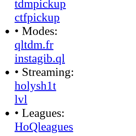
tdmpickup
ctfpickup
• Modes:
qltdm.fr
instagib.ql
• Streaming:
holysh1t
lvl
• Leagues:
HoQleagues