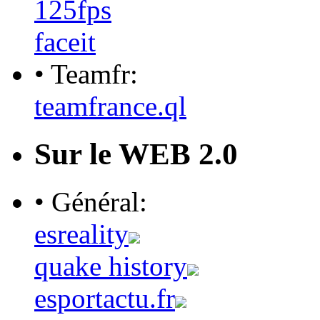
125fps
faceit
• Teamfr:
teamfrance.ql
Sur le WEB 2.0
• Général:
esreality
quake history
esportactu.fr