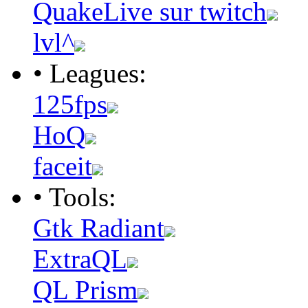
QuakeLive sur twitch
lvl^
• Leagues:
125fps
HoQ
faceit
• Tools:
Gtk Radiant
ExtraQL
QL Prism