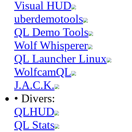
Visual HUD
uberdemotools
QL Demo Tools
Wolf Whisperer
QL Launcher Linux
WolfcamQL
J.A.C.K.
• Divers:
QLHUD
QL Stats