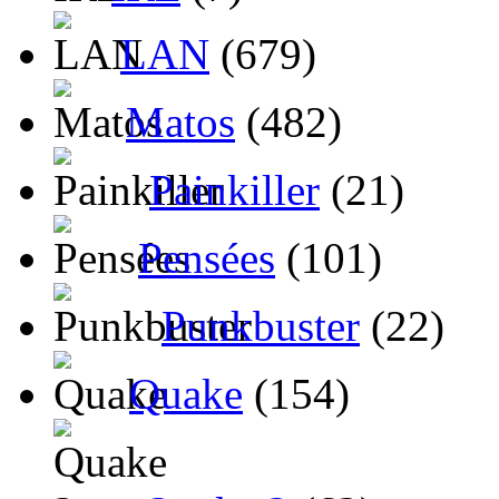
LAN
(679)
Matos
(482)
Painkiller
(21)
Pensées
(101)
Punkbuster
(22)
Quake
(154)