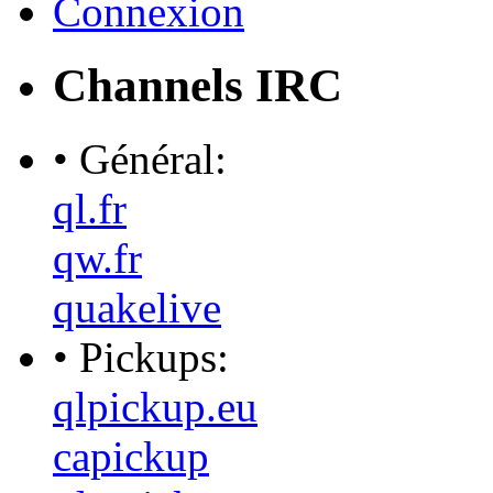
Connexion
Channels IRC
• Général:
ql.fr
qw.fr
quakelive
• Pickups:
qlpickup.eu
capickup