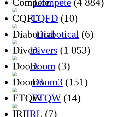
Compète
(4 884)
CQFD
(10)
Diabotical
(6)
Divers
(1 053)
Doom
(3)
Doom3
(151)
ETQW
(14)
IRL
(7)