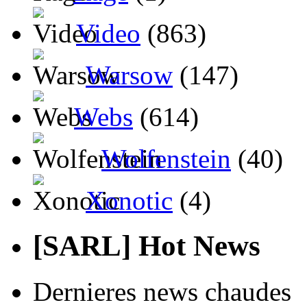
Video
(863)
Warsow
(147)
Webs
(614)
Wolfenstein
(40)
Xonotic
(4)
[SARL] Hot News
Dernieres news chaudes