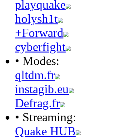
playquake
holysh1t
+Forward
cyberfight
• Modes:
qltdm.fr
instagib.eu
Defrag.fr
• Streaming:
Quake HUB