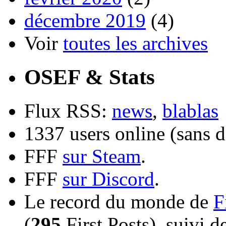
décembre 2019
(4)
Voir
toutes les archives
OSEF & Stats
Flux RSS:
news
,
blablas
1337 users online (sans d
FFF
sur Steam
.
FFF
sur Discord
.
Le record du monde de
F
(
295
First Posts), suivi 