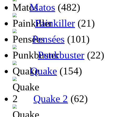
Matos
(482)
Painkiller
(21)
Pensées
(101)
Punkbuster
(22)
Quake
(154)
Quake 2
(62)