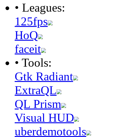
• Leagues:
125fps
HoQ
faceit
• Tools:
Gtk Radiant
ExtraQL
QL Prism
Visual HUD
uberdemotools