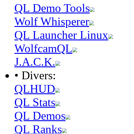
QL Demo Tools
Wolf Whisperer
QL Launcher Linux
WolfcamQL
J.A.C.K.
• Divers:
QLHUD
QL Stats
QL Demos
QL Ranks