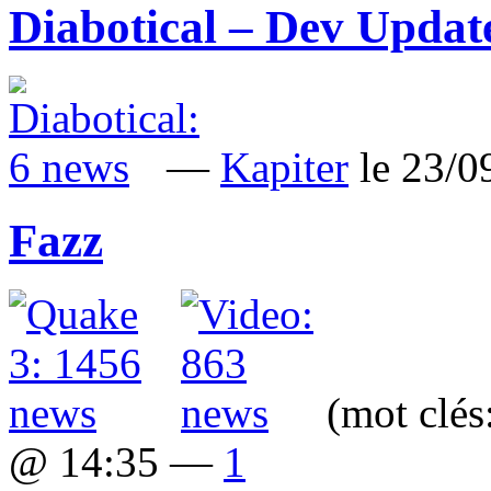
Diabotical – Dev Updat
—
Kapiter
le 23/
Fazz
(mot clés
@ 14:35 —
1