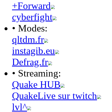
+Forward
cyberfight
• Modes:
qltdm.fr
instagib.eu
Defrag.fr
• Streaming:
Quake HUB
QuakeLive sur twitch
lvl^