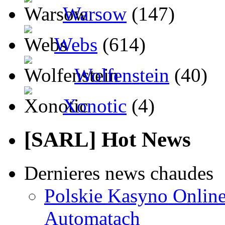
Warsow
(147)
Webs
(614)
Wolfenstein
(40)
Xonotic
(4)
[SARL] Hot News
Dernieres news chaudes
Polskie Kasyno Online
Automatach