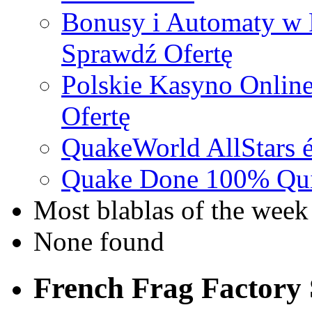
Bonusy i Automaty w 
Sprawdź Ofertę
Polskie Kasyno Online
Ofertę
QuakeWorld AllStars é
Quake Done 100% Quic
Most blablas of the week
None found
French Frag Factor