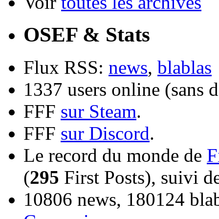
Voir
toutes les archives
OSEF & Stats
Flux RSS:
news
,
blablas
1337 users online (sans d
FFF
sur Steam
.
FFF
sur Discord
.
Le record du monde de
F
(
295
First Posts), suivi 
10806 news, 180124 blabl