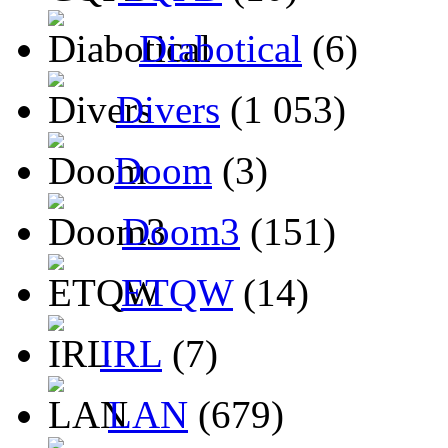
Diabotical
(6)
Divers
(1 053)
Doom
(3)
Doom3
(151)
ETQW
(14)
IRL
(7)
LAN
(679)