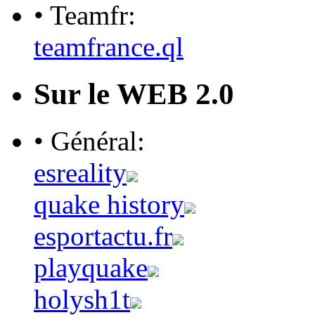
• Teamfr:
teamfrance.ql
Sur le WEB 2.0
• Général:
esreality
quake history
esportactu.fr
playquake
holysh1t