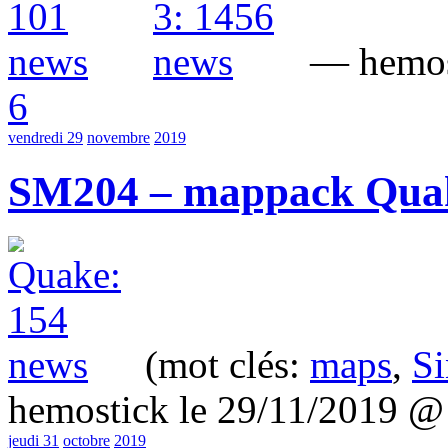
— hemost
6
vendredi 29
novembre
2019
SM204 – mappack Quak
(mot clés:
maps
,
Si
hemostick le 29/11/2019 
jeudi 31
octobre
2019