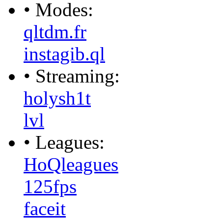
• Modes:
qltdm.fr
instagib.ql
• Streaming:
holysh1t
lvl
• Leagues:
HoQleagues
125fps
faceit