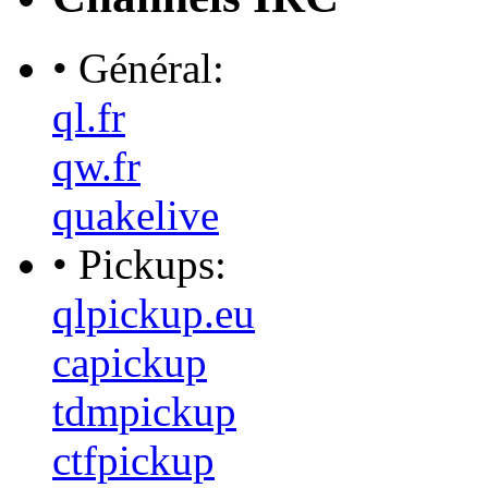
• Général:
ql.fr
qw.fr
quakelive
• Pickups:
qlpickup.eu
capickup
tdmpickup
ctfpickup