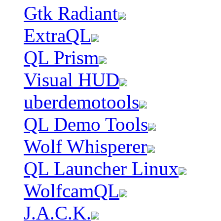
Gtk Radiant
ExtraQL
QL Prism
Visual HUD
uberdemotools
QL Demo Tools
Wolf Whisperer
QL Launcher Linux
WolfcamQL
J.A.C.K.