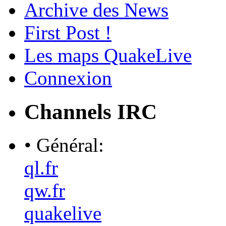
Archive des News
First Post !
Les maps QuakeLive
Connexion
Channels IRC
• Général:
ql.fr
qw.fr
quakelive