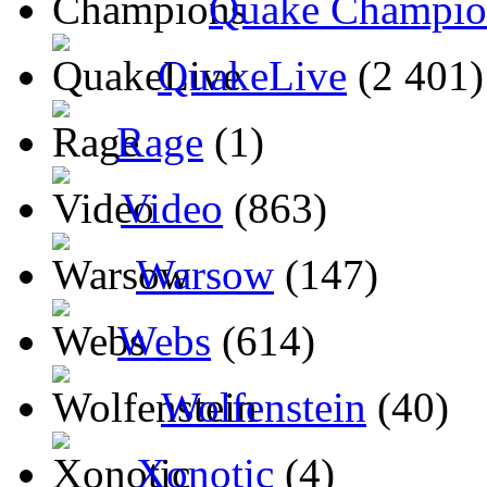
Quake Champio
QuakeLive
(2 401)
Rage
(1)
Video
(863)
Warsow
(147)
Webs
(614)
Wolfenstein
(40)
Xonotic
(4)