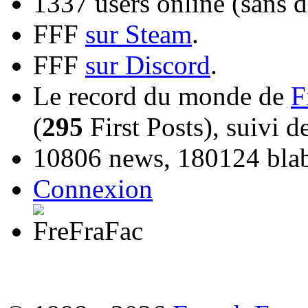
1337 users online (sans d
FFF
sur Steam
.
FFF
sur Discord
.
Le record du monde de
F
(
295
First Posts), suivi 
10806 news, 180124 blabl
Connexion