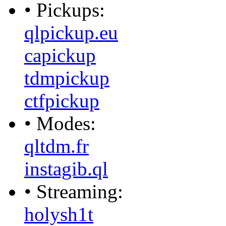
• Pickups:
qlpickup.eu
capickup
tdmpickup
ctfpickup
• Modes:
qltdm.fr
instagib.ql
• Streaming:
holysh1t