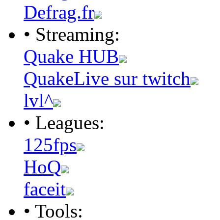
Defrag.fr
• Streaming:
Quake HUB
QuakeLive sur twitch
lvl^
• Leagues:
125fps
HoQ
faceit
• Tools: