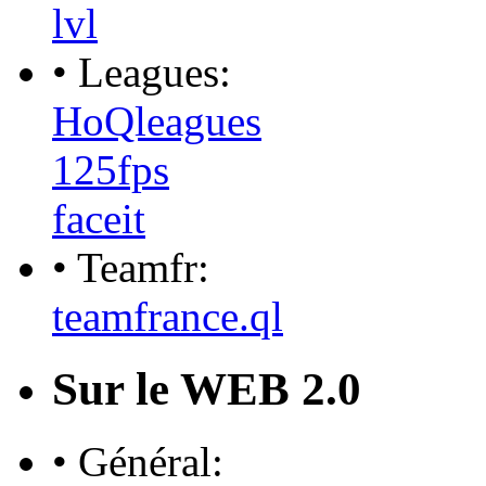
lvl
• Leagues:
HoQleagues
125fps
faceit
• Teamfr:
teamfrance.ql
Sur le WEB 2.0
• Général: