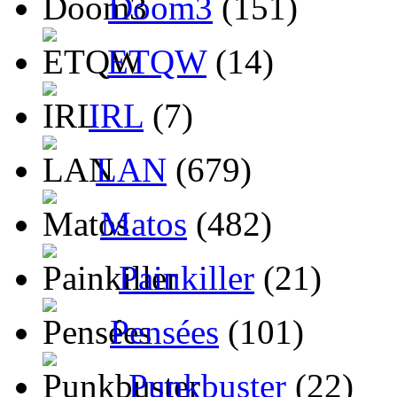
Doom3
(151)
ETQW
(14)
IRL
(7)
LAN
(679)
Matos
(482)
Painkiller
(21)
Pensées
(101)
Punkbuster
(22)