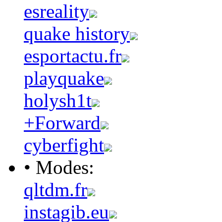
esreality
quake history
esportactu.fr
playquake
holysh1t
+Forward
cyberfight
• Modes:
qltdm.fr
instagib.eu