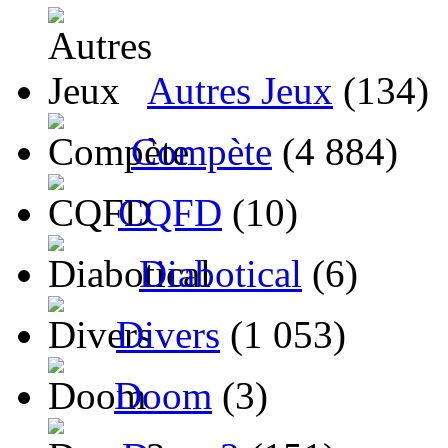
Autres Jeux
(134)
Compète
(4 884)
CQFD
(10)
Diabotical
(6)
Divers
(1 053)
Doom
(3)