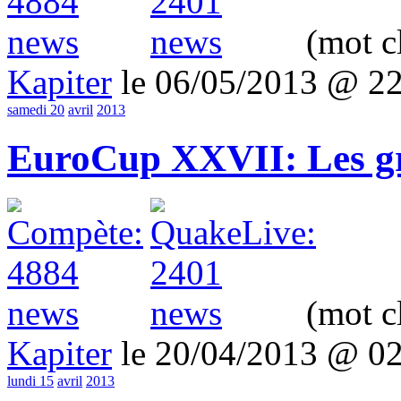
(mot c
Kapiter
le 06/05/2013 @ 2
samedi 20
avril
2013
EuroCup XXVII: Les g
(mot c
Kapiter
le 20/04/2013 @ 0
lundi 15
avril
2013