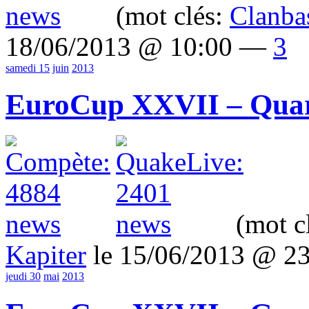
(mot clés:
Clanba
18/06/2013 @ 10:00 —
3
samedi 15
juin
2013
EuroCup XXVII – Quart
(mot c
Kapiter
le 15/06/2013 @ 2
jeudi 30
mai
2013