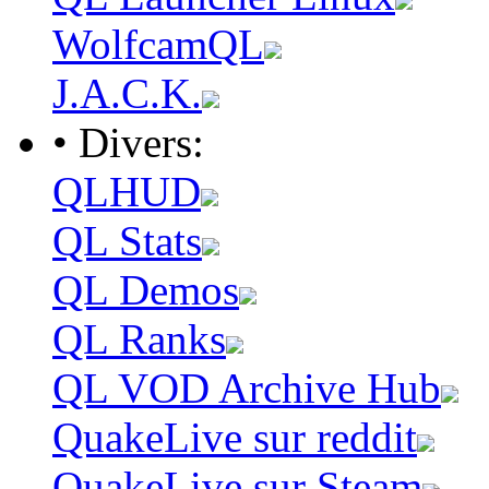
WolfcamQL
J.A.C.K.
• Divers:
QLHUD
QL Stats
QL Demos
QL Ranks
QL VOD Archive Hub
QuakeLive sur reddit
QuakeLive sur Steam