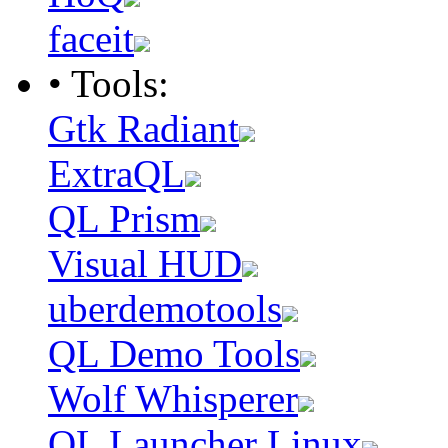
faceit
• Tools:
Gtk Radiant
ExtraQL
QL Prism
Visual HUD
uberdemotools
QL Demo Tools
Wolf Whisperer
QL Launcher Linux