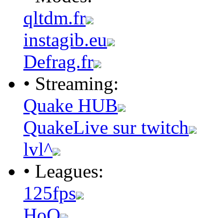
qltdm.fr
instagib.eu
Defrag.fr
• Streaming:
Quake HUB
QuakeLive sur twitch
lvl^
• Leagues:
125fps
HoQ