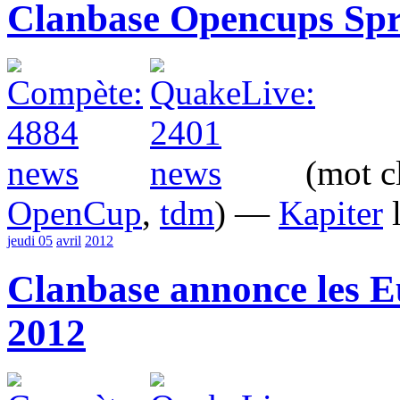
Clanbase Opencups Spri
(mot c
OpenCup
,
tdm
) —
Kapiter
l
jeudi 05
avril
2012
Clanbase annonce les 
2012