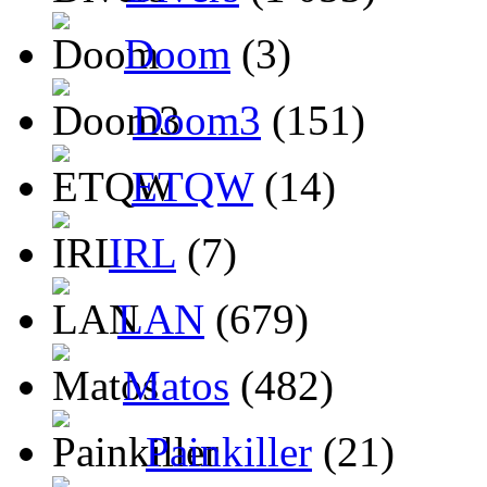
Doom
(3)
Doom3
(151)
ETQW
(14)
IRL
(7)
LAN
(679)
Matos
(482)
Painkiller
(21)