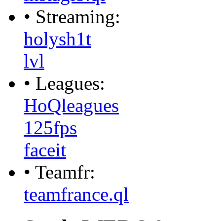
• Streaming:
holysh1t
lvl
• Leagues:
HoQleagues
125fps
faceit
• Teamfr:
teamfrance.ql