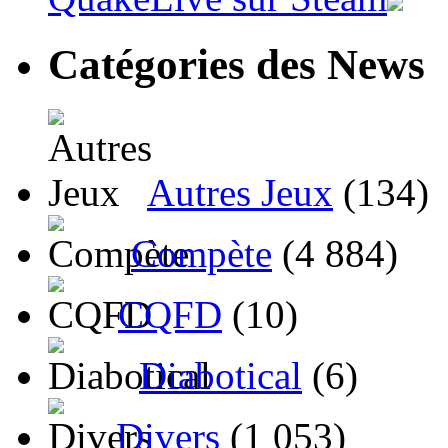
Catégories des News
Autres Jeux
(134)
Compète
(4 884)
CQFD
(10)
Diabotical
(6)
Divers
(1 053)