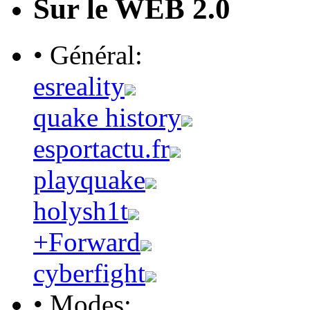
Sur le WEB 2.0
• Général:
esreality
quake history
esportactu.fr
playquake
holysh1t
+Forward
cyberfight
• Modes: