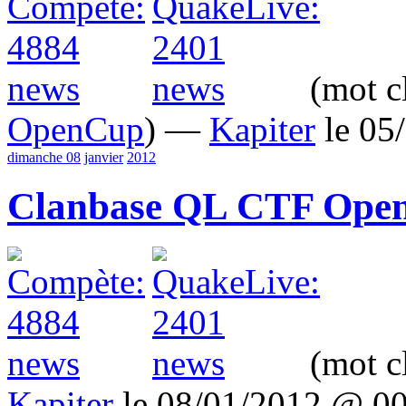
(mot c
OpenCup
) —
Kapiter
le 05
dimanche 08
janvier
2012
Clanbase QL CTF OpenC
(mot c
Kapiter
le 08/01/2012 @ 0