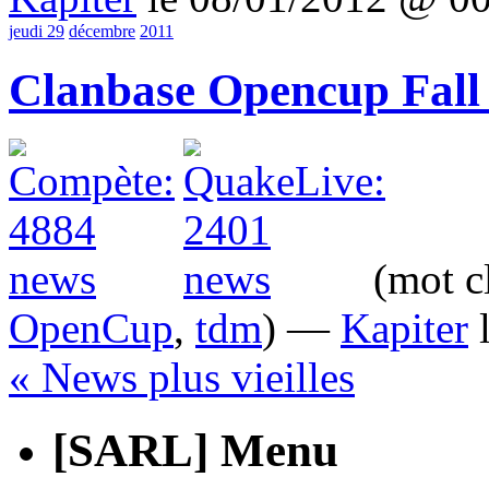
jeudi 29
décembre
2011
Clanbase Opencup Fall 
(mot c
OpenCup
,
tdm
) —
Kapiter
l
« News plus vieilles
[SARL] Menu