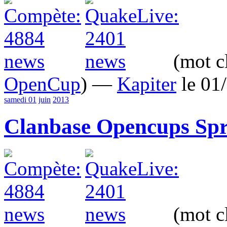
(mot c
OpenCup
) —
Kapiter
le 01
samedi 01
juin
2013
Clanbase Opencups Spri
(mot c