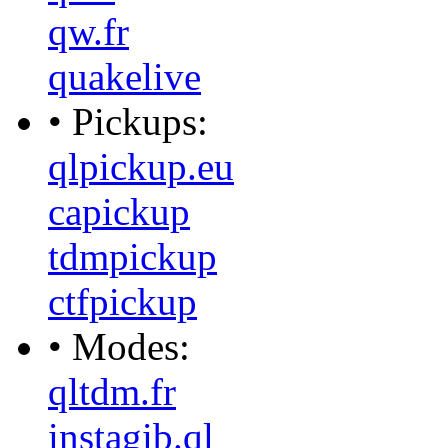
qw.fr
quakelive
• Pickups:
qlpickup.eu
capickup
tdmpickup
ctfpickup
• Modes:
qltdm.fr
instagib.ql