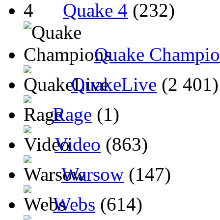
Quake 4
(232)
Quake Champio
QuakeLive
(2 401)
Rage
(1)
Video
(863)
Warsow
(147)
Webs
(614)