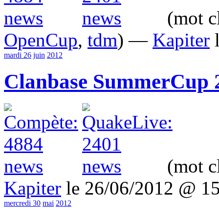
(mot c
OpenCup
,
tdm
) —
Kapiter
l
mardi 26
juin
2012
Clanbase SummerCup 20
(mot c
Kapiter
le 26/06/2012 @ 1
mercredi 30
mai
2012