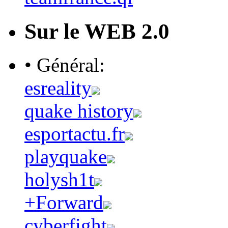
Sur le WEB 2.0
• Général:
esreality
quake history
esportactu.fr
playquake
holysh1t
+Forward
cyberfight