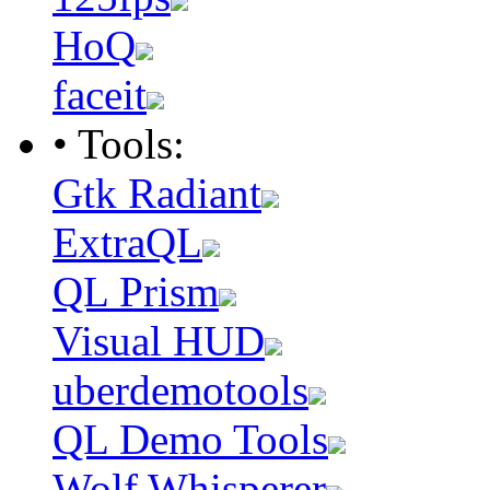
HoQ
faceit
• Tools:
Gtk Radiant
ExtraQL
QL Prism
Visual HUD
uberdemotools
QL Demo Tools
Wolf Whisperer