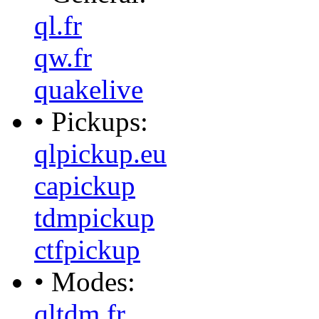
ql.fr
qw.fr
quakelive
• Pickups:
qlpickup.eu
capickup
tdmpickup
ctfpickup
• Modes:
qltdm.fr