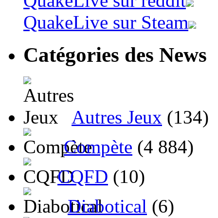
QuakeLive sur reddit
QuakeLive sur Steam
Catégories des News
Autres Jeux
(134)
Compète
(4 884)
CQFD
(10)
Diabotical
(6)