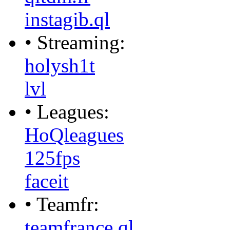
instagib.ql
• Streaming:
holysh1t
lvl
• Leagues:
HoQleagues
125fps
faceit
• Teamfr:
teamfrance.ql