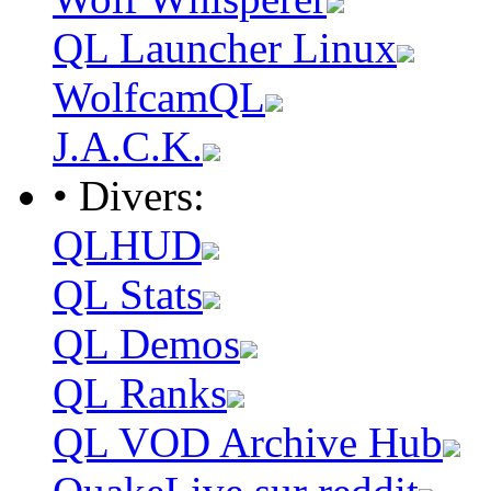
QL Launcher Linux
WolfcamQL
J.A.C.K.
• Divers:
QLHUD
QL Stats
QL Demos
QL Ranks
QL VOD Archive Hub