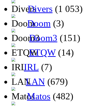
Divers
(1 053)
Doom
(3)
Doom3
(151)
ETQW
(14)
IRL
(7)
LAN
(679)
Matos
(482)