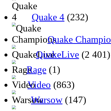
Quake 4
(232)
Quake Champio
QuakeLive
(2 401)
Rage
(1)
Video
(863)
Warsow
(147)