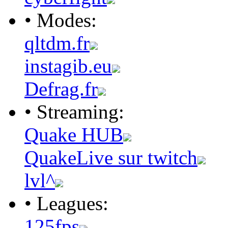
• Modes:
qltdm.fr
instagib.eu
Defrag.fr
• Streaming:
Quake HUB
QuakeLive sur twitch
lvl^
• Leagues:
125fps