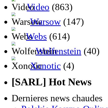
Video
(863)
Warsow
(147)
Webs
(614)
Wolfenstein
(40)
Xonotic
(4)
[SARL] Hot News
Dernieres news chaudes