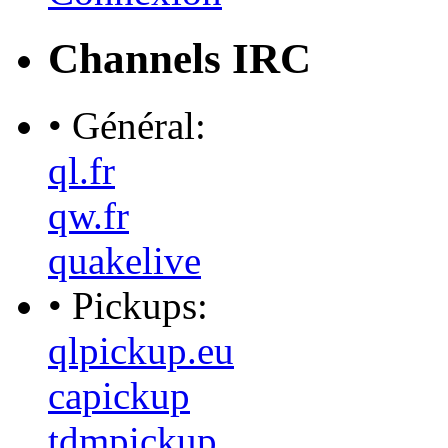
Channels IRC
• Général:
ql.fr
qw.fr
quakelive
• Pickups:
qlpickup.eu
capickup
tdmpickup