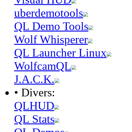
uberdemotools
QL Demo Tools
Wolf Whisperer
QL Launcher Linux
WolfcamQL
J.A.C.K.
• Divers:
QLHUD
QL Stats