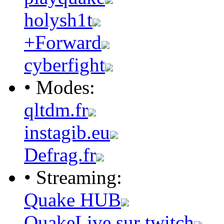
holysh1t
+Forward
cyberfight
• Modes:
qltdm.fr
instagib.eu
Defrag.fr
• Streaming:
Quake HUB
QuakeLive sur twitch