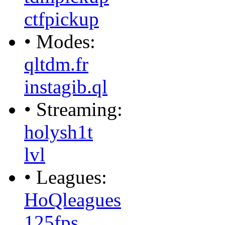
ctfpickup
• Modes:
qltdm.fr
instagib.ql
• Streaming:
holysh1t
lvl
• Leagues:
HoQleagues
125fps