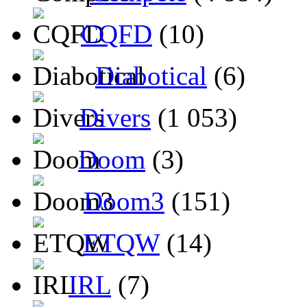
CQFD
(10)
Diabotical
(6)
Divers
(1 053)
Doom
(3)
Doom3
(151)
ETQW
(14)
IRL
(7)