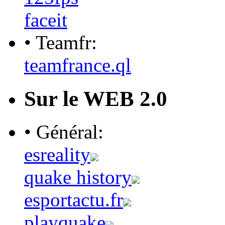
faceit
• Teamfr:
teamfrance.ql
Sur le WEB 2.0
• Général:
esreality
quake history
esportactu.fr
playquake