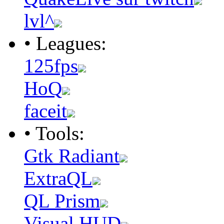
lvl^
• Leagues:
125fps
HoQ
faceit
• Tools:
Gtk Radiant
ExtraQL
QL Prism
Visual HUD