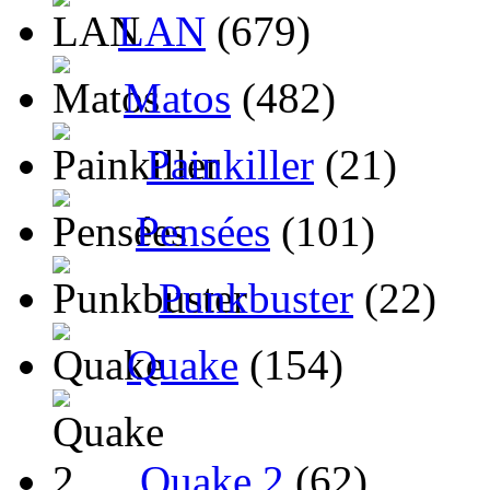
LAN
(679)
Matos
(482)
Painkiller
(21)
Pensées
(101)
Punkbuster
(22)
Quake
(154)
Quake 2
(62)