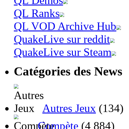
QL Demos
QL Ranks
QL VOD Archive Hub
QuakeLive sur reddit
QuakeLive sur Steam
Catégories des News
Autres Jeux
(134)
Compète
(4 884)