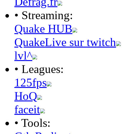
Defrag.fr
• Streaming:
Quake HUB
QuakeLive sur twitch
lvl^
• Leagues:
125fps
HoQ
faceit
• Tools: