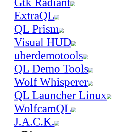
Gtk Radiant
ExtraQL
QL Prism
Visual HUD
uberdemotools
QL Demo Tools
Wolf Whisperer
QL Launcher Linux
WolfcamQL
J.A.C.K.