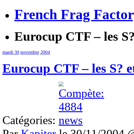
French Frag Facto
Eurocup CTF – les S? 
mardi 30
novembre
2004
Eurocup CTF – les S? et
Catégories:
Par
Kapiter
le 30/11/2004