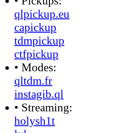
• Pickups:
qlpickup.eu
capickup
tdmpickup
ctfpickup
• Modes:
qltdm.fr
instagib.ql
• Streaming:
holysh1t