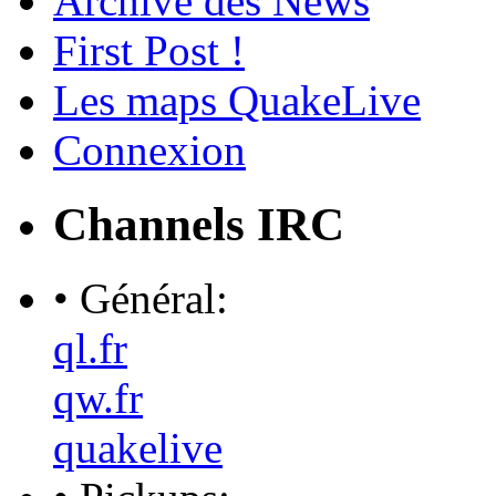
Archive des News
First Post !
Les maps QuakeLive
Connexion
Channels IRC
• Général:
ql.fr
qw.fr
quakelive