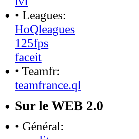
lvl
• Leagues:
HoQleagues
125fps
faceit
• Teamfr:
teamfrance.ql
Sur le WEB 2.0
• Général: