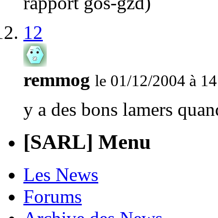
rapport gos-gzd)
12
remmog
le 01/12/2004 à 14
y a des bons lamers qu
[SARL] Menu
Les News
Forums