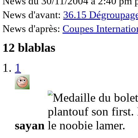
News du 30/11/2004 à 2:40 pm 
News d'avant:
36.15 Dégroupag
News d'après:
Coupes Internatio
12 blablas
1
sayan