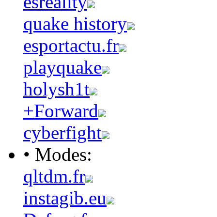
esreality
quake history
esportactu.fr
playquake
holysh1t
+Forward
cyberfight
• Modes:
qltdm.fr
instagib.eu