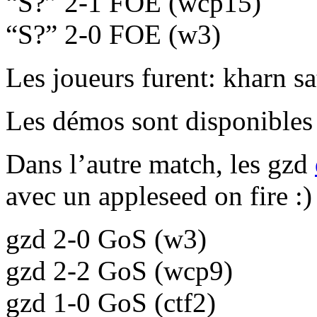
S?
2-1 FOE (wcp15)
S?
2-0 FOE (w3)
Les joueurs furent: kharn s
Les démos sont disponibles
Dans l’autre match, les gzd
avec un appleseed on fire :)
gzd 2-0 GoS (w3)
gzd 2-2 GoS (wcp9)
gzd 1-0 GoS (ctf2)