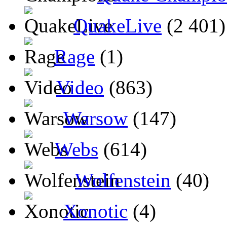
QuakeLive
(2 401)
Rage
(1)
Video
(863)
Warsow
(147)
Webs
(614)
Wolfenstein
(40)
Xonotic
(4)