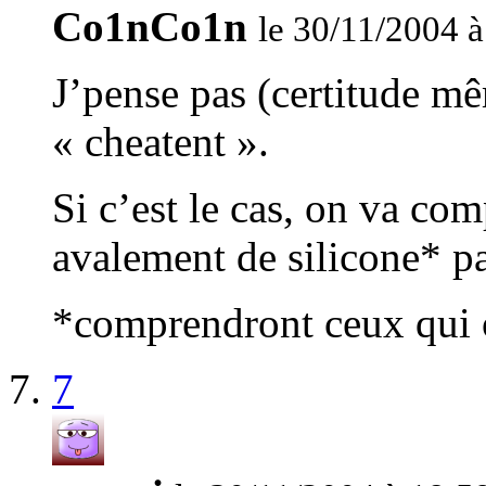
Co1nCo1n
le 30/11/2004 à
J’pense pas (certitude m
« cheatent ».
Si c’est le cas, on va co
avalement de silicone* pa
*comprendront ceux qui on
7