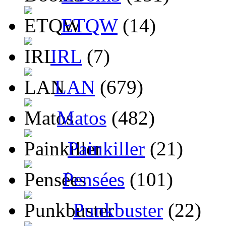
ETQW
(14)
IRL
(7)
LAN
(679)
Matos
(482)
Painkiller
(21)
Pensées
(101)
Punkbuster
(22)