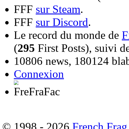
FFF
sur Steam
.
FFF
sur Discord
.
Le record du monde de
F
(
295
First Posts), suivi 
10806 news, 180124 blabl
Connexion
© 1998 - 2026
French Frag