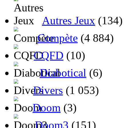
Autres Jeux
(134)
Compète
(4 884)
CQFD
(10)
Diabotical
(6)
Divers
(1 053)
Doom
(3)
Doom3
(151)