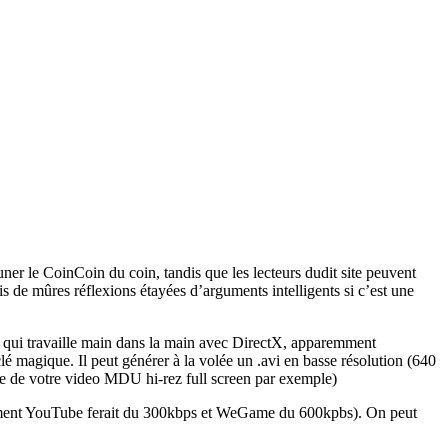
er le CoinCoin du coin, tandis que les lecteurs dudit site peuvent
is de mûres réflexions étayées d’arguments intelligents si c’est une
 qui travaille main dans la main avec DirectX, apparemment
é magique. Il peut générer à la volée un .avi en basse résolution (640
age de votre video MDU hi-rez full screen par exemple)
emment YouTube ferait du 300kbps et WeGame du 600kpbs). On peut