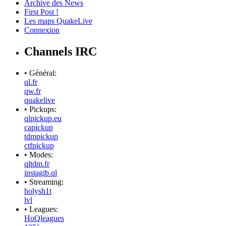
Archive des News
First Post !
Les maps QuakeLive
Connexion
Channels IRC
• Général:
ql.fr
qw.fr
quakelive
• Pickups:
qlpickup.eu
capickup
tdmpickup
ctfpickup
• Modes:
qltdm.fr
instagib.ql
• Streaming:
holysh1t
lvl
• Leagues:
HoQleagues