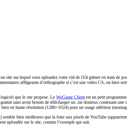
 site sur lequel vous uploadez votre vid de l33t g4mer en train de poun
ommentaires affligeants d’orthographe si c’est une video CS, ou bien sert
 logiciel que le site propose. Le
WeGame Client
est un petit programme
atuit sans avoir besoin de télécharger un .rar douteux contenant une cl
, ou bien en haute résolution (1280×1024) pour un usage ultérieur (mont
e
) semble bien meilleures que la foire aux pixels de YouTube (appar
t uploadée sur le site, comme l’exemple qui suit.