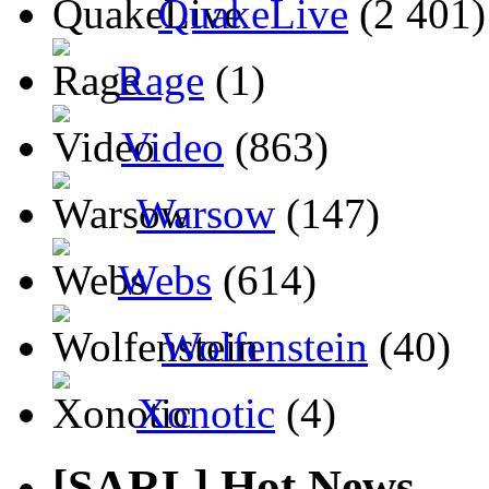
QuakeLive
(2 401)
Rage
(1)
Video
(863)
Warsow
(147)
Webs
(614)
Wolfenstein
(40)
Xonotic
(4)
[SARL] Hot News