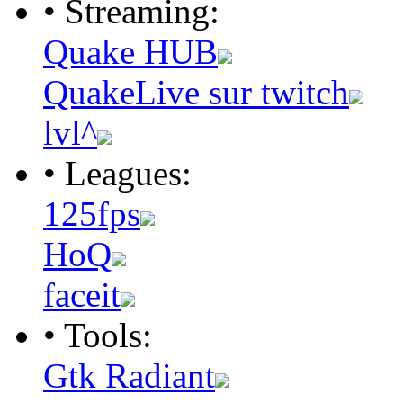
• Streaming:
Quake HUB
QuakeLive sur twitch
lvl^
• Leagues:
125fps
HoQ
faceit
• Tools:
Gtk Radiant