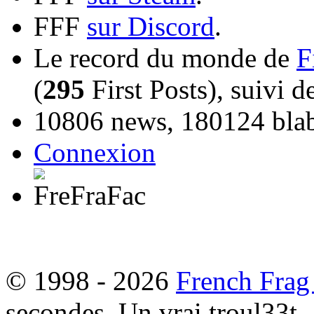
FFF
sur Discord
.
Le record du monde de
F
(
295
First Posts), suivi 
10806 news, 180124 blabl
Connexion
© 1998 - 2026
French Frag
secondes. Un vrai troul33t.