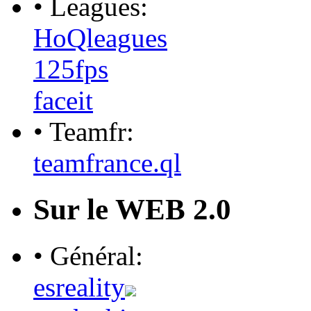
• Leagues:
HoQleagues
125fps
faceit
• Teamfr:
teamfrance.ql
Sur le WEB 2.0
• Général:
esreality