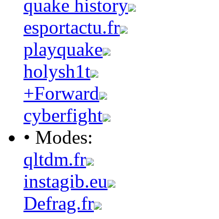
quake history
esportactu.fr
playquake
holysh1t
+Forward
cyberfight
• Modes:
qltdm.fr
instagib.eu
Defrag.fr