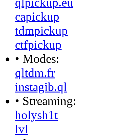
qlpickup.eu
capickup
tdmpickup
ctfpickup
• Modes:
qltdm.fr
instagib.ql
• Streaming:
holysh1t
lvl