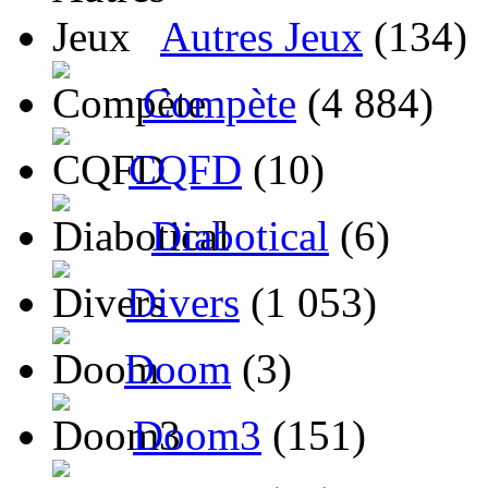
Autres Jeux
(134)
Compète
(4 884)
CQFD
(10)
Diabotical
(6)
Divers
(1 053)
Doom
(3)
Doom3
(151)