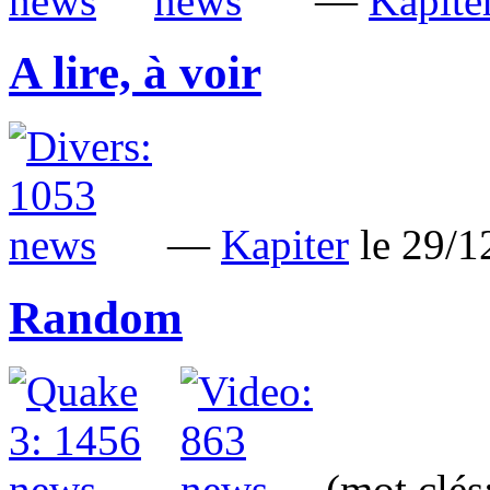
—
Kapite
A lire, à voir
—
Kapiter
le 29/
Random
(mot clés