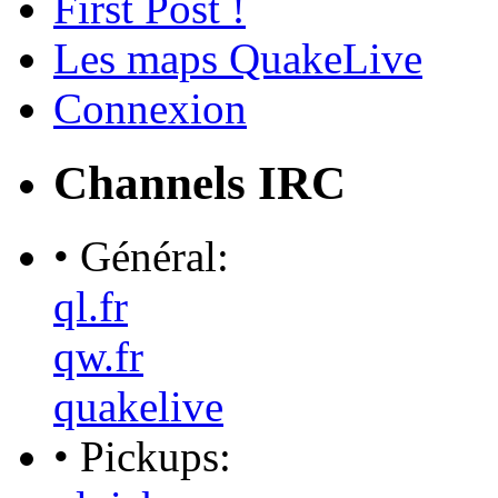
First Post !
Les maps QuakeLive
Connexion
Channels IRC
• Général:
ql.fr
qw.fr
quakelive
• Pickups: