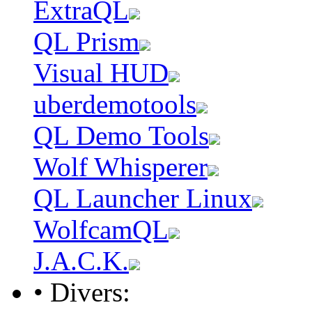
ExtraQL
QL Prism
Visual HUD
uberdemotools
QL Demo Tools
Wolf Whisperer
QL Launcher Linux
WolfcamQL
J.A.C.K.
• Divers: