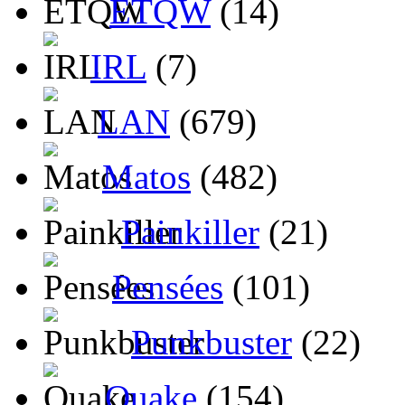
ETQW
(14)
IRL
(7)
LAN
(679)
Matos
(482)
Painkiller
(21)
Pensées
(101)
Punkbuster
(22)
Quake
(154)