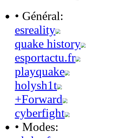
• Général:
esreality
quake history
esportactu.fr
playquake
holysh1t
+Forward
cyberfight
• Modes: