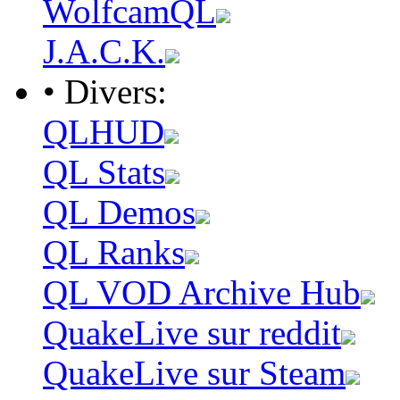
WolfcamQL
J.A.C.K.
• Divers:
QLHUD
QL Stats
QL Demos
QL Ranks
QL VOD Archive Hub
QuakeLive sur reddit
QuakeLive sur Steam