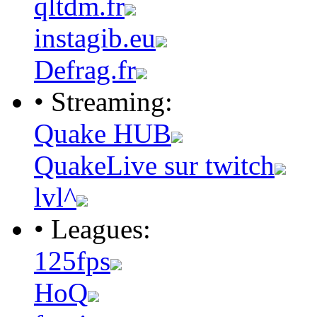
qltdm.fr
instagib.eu
Defrag.fr
• Streaming:
Quake HUB
QuakeLive sur twitch
lvl^
• Leagues:
125fps
HoQ