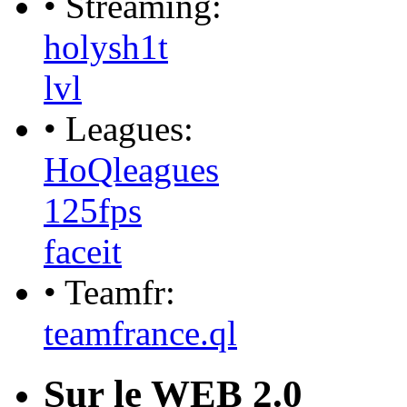
• Streaming:
holysh1t
lvl
• Leagues:
HoQleagues
125fps
faceit
• Teamfr:
teamfrance.ql
Sur le WEB 2.0