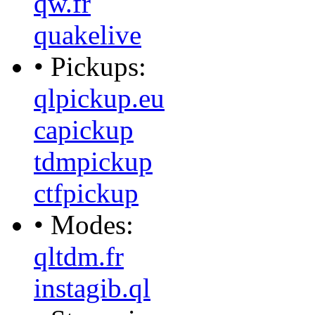
qw.fr
quakelive
• Pickups:
qlpickup.eu
capickup
tdmpickup
ctfpickup
• Modes:
qltdm.fr
instagib.ql