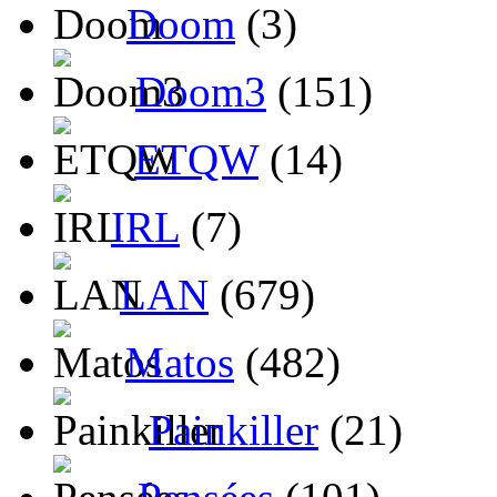
Doom
(3)
Doom3
(151)
ETQW
(14)
IRL
(7)
LAN
(679)
Matos
(482)
Painkiller
(21)