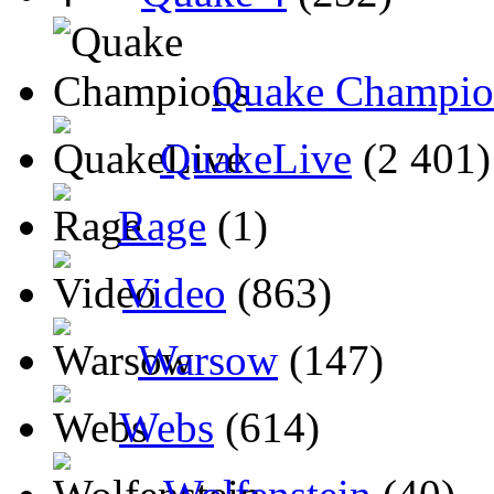
Quake Champio
QuakeLive
(2 401)
Rage
(1)
Video
(863)
Warsow
(147)
Webs
(614)