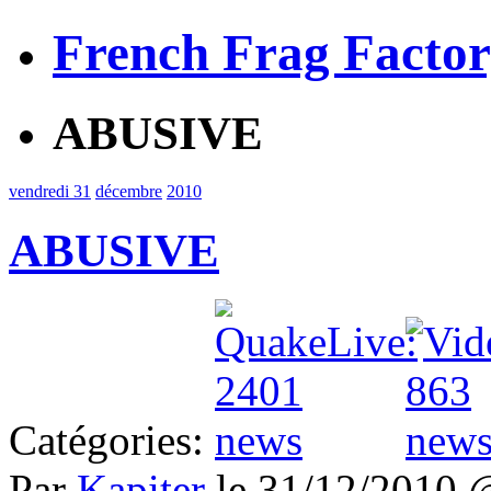
French Frag Facto
ABUSIVE
vendredi 31
décembre
2010
ABUSIVE
Catégories:
Par
Kapiter
le 31/12/2010