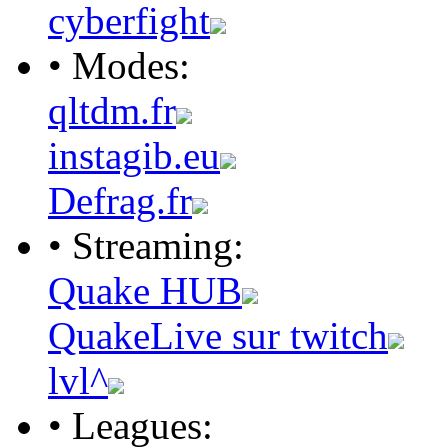
cyberfight
• Modes:
qltdm.fr
instagib.eu
Defrag.fr
• Streaming:
Quake HUB
QuakeLive sur twitch
lvl^
• Leagues: