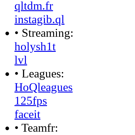
qltdm.fr
instagib.ql
• Streaming:
holysh1t
lvl
• Leagues:
HoQleagues
125fps
faceit
• Teamfr: