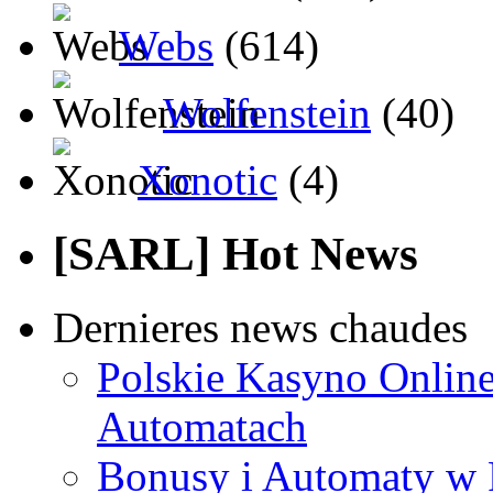
Webs
(614)
Wolfenstein
(40)
Xonotic
(4)
[SARL] Hot News
Dernieres news chaudes
Polskie Kasyno Online
Automatach
Bonusy i Automaty w 