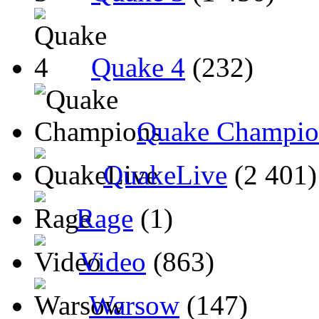
Quake 4
(232)
Quake Champio
QuakeLive
(2 401)
Rage
(1)
Video
(863)
Warsow
(147)