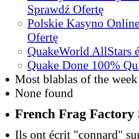
Sprawdź Ofertę
Polskie Kasyno Online
Ofertę
QuakeWorld AllStars é
Quake Done 100% Quic
Most blablas of the week
None found
French Frag Factor
Ils ont écrit "connard" sur