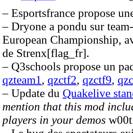
– Esportsfrance propose u
– Dryone a pondu sur team
European Championship, ave
de Strenx[flag_fr].
– Q3schools propose un paq
qzteam1
,
qzctf2
,
qzctf9
,
qzc
– Update du
Quakelive sta
mention that this mod inclu
players in your demos
w00t