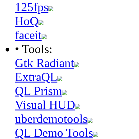
125fps
HoQ
faceit
• Tools:
Gtk Radiant
ExtraQL
QL Prism
Visual HUD
uberdemotools
QL Demo Tools