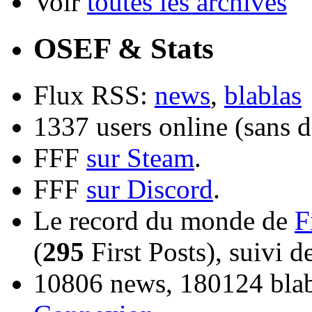
Voir
toutes les archives
OSEF & Stats
Flux RSS:
news
,
blablas
1337 users online (sans d
FFF
sur Steam
.
FFF
sur Discord
.
Le record du monde de
F
(
295
First Posts), suivi 
10806 news, 180124 blabl