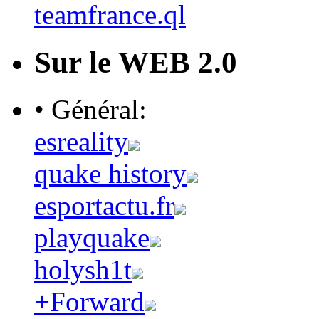
teamfrance.ql
Sur le WEB 2.0
• Général:
esreality
quake history
esportactu.fr
playquake
holysh1t
+Forward