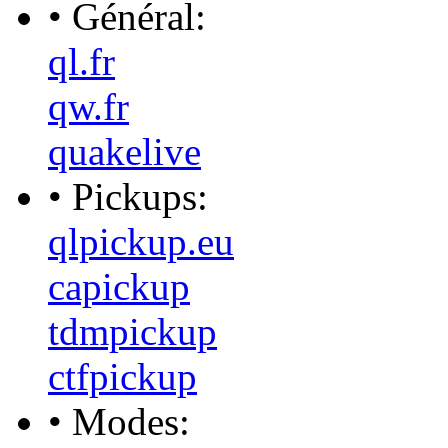
• Général:
ql.fr
qw.fr
quakelive
• Pickups:
qlpickup.eu
capickup
tdmpickup
ctfpickup
• Modes: