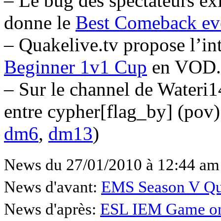
– Le bug des spectateurs ex
donne le
Best Comeback ev
– Quakelive.tv propose l’in
Beginner 1v1 Cup
en VOD.
– Sur le channel de Wateri1
entre cypher[flag_by] (pov)
dm6
,
dm13
)
News du 27/01/2010 à 12:44 am
News d'avant:
EMS Season V Qua
News d'après:
ESL IEM Game on –