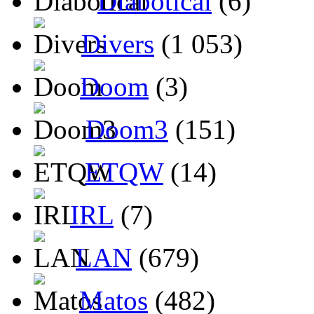
Diabotical
(6)
Divers
(1 053)
Doom
(3)
Doom3
(151)
ETQW
(14)
IRL
(7)
LAN
(679)
Matos
(482)