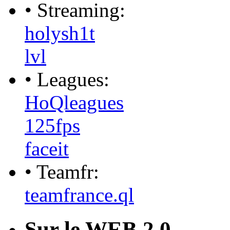
• Streaming:
holysh1t
lvl
• Leagues:
HoQleagues
125fps
faceit
• Teamfr:
teamfrance.ql
Sur le WEB 2.0