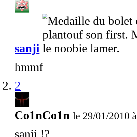
sanji
hmmf
2
Co1nCo1n
le 29/01/2010 à
sanji !?