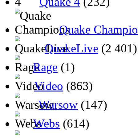
Quake 4
(232)
Quake Champio
QuakeLive
(2 401)
Rage
(1)
Video
(863)
Warsow
(147)
Webs
(614)