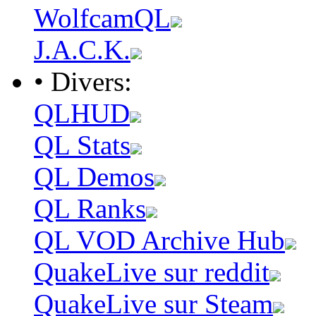
WolfcamQL
J.A.C.K.
• Divers:
QLHUD
QL Stats
QL Demos
QL Ranks
QL VOD Archive Hub
QuakeLive sur reddit
QuakeLive sur Steam