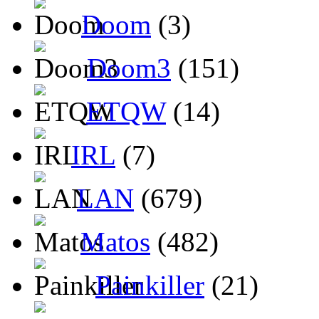
Doom
(3)
Doom3
(151)
ETQW
(14)
IRL
(7)
LAN
(679)
Matos
(482)
Painkiller
(21)