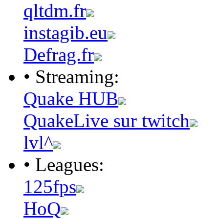
qltdm.fr
instagib.eu
Defrag.fr
• Streaming:
Quake HUB
QuakeLive sur twitch
lvl^
• Leagues:
125fps
HoQ