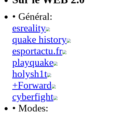
• Général:
esreality
quake history
esportactu.fr
playquake
holysh1t
+Forward
cyberfight
• Modes: