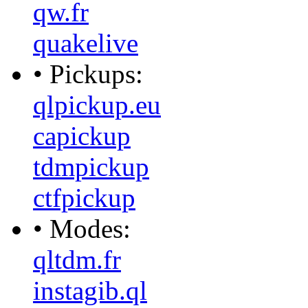
qw.fr
quakelive
• Pickups:
qlpickup.eu
capickup
tdmpickup
ctfpickup
• Modes:
qltdm.fr
instagib.ql