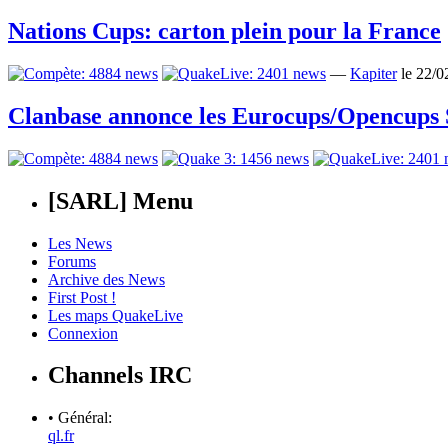
Nations Cups: carton plein pour la France
—
Kapiter
le 22/
Clanbase annonce les Eurocups/Opencups 
[SARL] Menu
Les News
Forums
Archive des News
First Post !
Les maps QuakeLive
Connexion
Channels IRC
• Général:
ql.fr