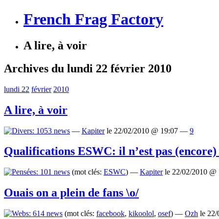
French Frag Factory
A lire, à voir
Archives du lundi 22 février 2010
lundi 22
février
2010
A lire, à voir
—
Kapiter
le 22/02/2010 @ 19:07 —
9
Qualifications ESWC: il n’est pas (encore) 
(mot clés:
ESWC
) —
Kapiter
le 22/02/2010 @
Ouais on a plein de fans \o/
(mot clés:
facebook
,
kikoolol
,
osef
) —
Ozh
le 22