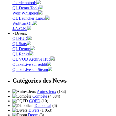
uberdemotools
QL Demo Tools
Wolf Whisperer
QL Launcher Linux
WolfcamQL
J.A.C.K.
• Divers:
QLHUD
QL Stats
QL Demos
QL Ranks
QL VOD Archive Hub
QuakeLive sur reddit
QuakeLive sur Steam
Catégories des News
Autres Jeux
(134)
Compète
(4 884)
CQFD
(10)
Diabotical
(6)
Divers
(1 053)
Doom
(3)