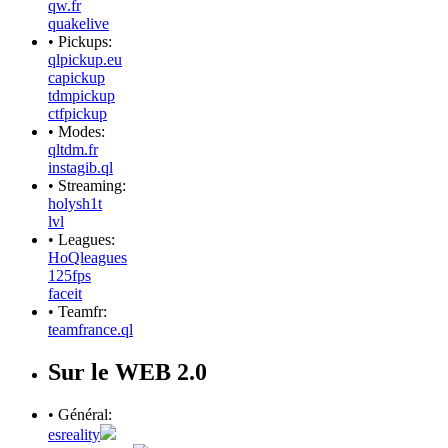
qw.fr
quakelive
• Pickups:
qlpickup.eu
capickup
tdmpickup
ctfpickup
• Modes:
qltdm.fr
instagib.ql
• Streaming:
holysh1t
lvl
• Leagues:
HoQleagues
125fps
faceit
• Teamfr:
teamfrance.ql
Sur le WEB 2.0
• Général:
esreality