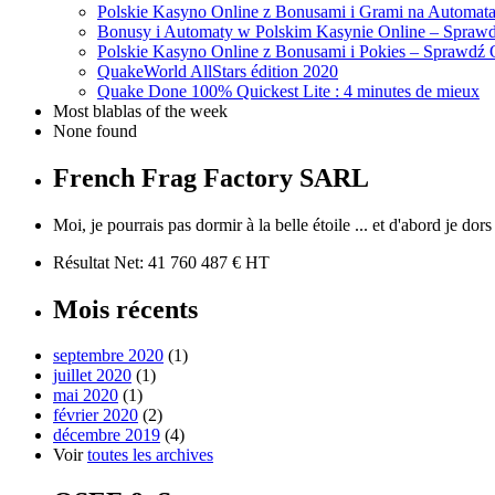
Polskie Kasyno Online z Bonusami i Grami na Automat
Bonusy i Automaty w Polskim Kasynie Online – Sprawd
Polskie Kasyno Online z Bonusami i Pokies – Sprawdź 
QuakeWorld AllStars édition 2020
Quake Done 100% Quickest Lite : 4 minutes de mieux
Most blablas of the week
None found
French Frag Factory SARL
Moi, je pourrais pas dormir à la belle étoile ... et d'abord je dors
Résultat Net: 41 760 487 € HT
Mois récents
septembre 2020
(1)
juillet 2020
(1)
mai 2020
(1)
février 2020
(2)
décembre 2019
(4)
Voir
toutes les archives