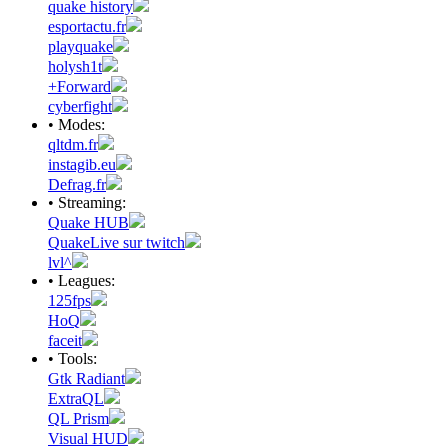
quake history
esportactu.fr
playquake
holysh1t
+Forward
cyberfight
• Modes:
qltdm.fr
instagib.eu
Defrag.fr
• Streaming:
Quake HUB
QuakeLive sur twitch
lvl^
• Leagues:
125fps
HoQ
faceit
• Tools:
Gtk Radiant
ExtraQL
QL Prism
Visual HUD