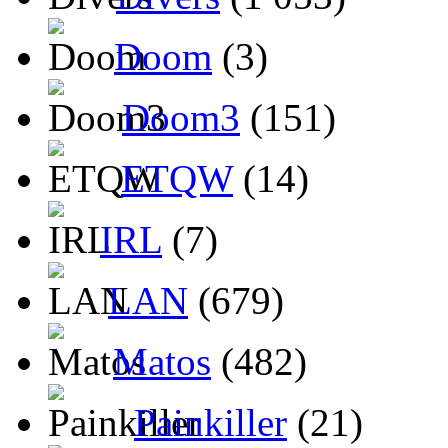
Doom
(3)
Doom3
(151)
ETQW
(14)
IRL
(7)
LAN
(679)
Matos
(482)
Painkiller
(21)