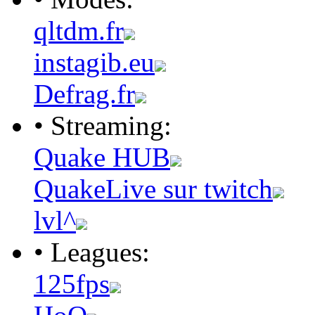
qltdm.fr
instagib.eu
Defrag.fr
• Streaming:
Quake HUB
QuakeLive sur twitch
lvl^
• Leagues:
125fps