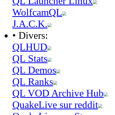
QL Launcher Linux
WolfcamQL
J.A.C.K.
• Divers:
QLHUD
QL Stats
QL Demos
QL Ranks
QL VOD Archive Hub
QuakeLive sur reddit