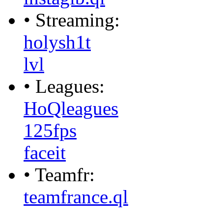
• Streaming:
holysh1t
lvl
• Leagues:
HoQleagues
125fps
faceit
• Teamfr:
teamfrance.ql