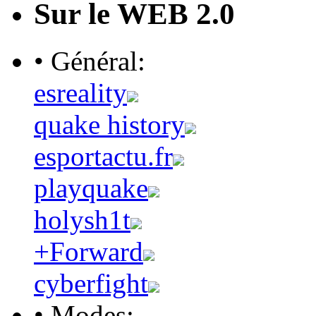
Sur le WEB 2.0
• Général:
esreality
quake history
esportactu.fr
playquake
holysh1t
+Forward
cyberfight
• Modes: