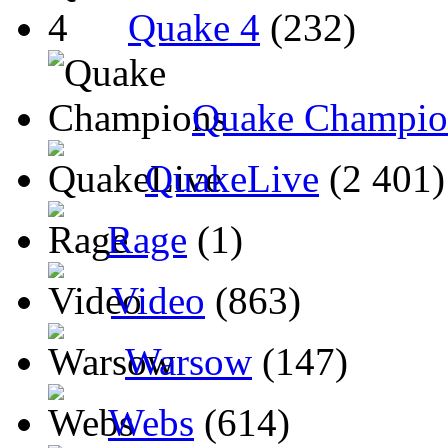
Quake 4
(232)
Quake Champio
QuakeLive
(2 401)
Rage
(1)
Video
(863)
Warsow
(147)
Webs
(614)