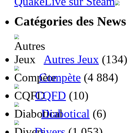
QuakeLive sur Steam
Catégories des News
Autres Jeux
(134)
Compète
(4 884)
CQFD
(10)
Diabotical
(6)
Divers
(1 053)