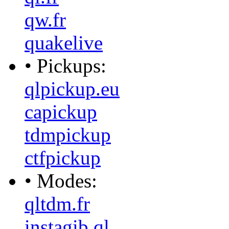
qw.fr
quakelive
• Pickups:
qlpickup.eu
capickup
tdmpickup
ctfpickup
• Modes:
qltdm.fr
instagib.ql