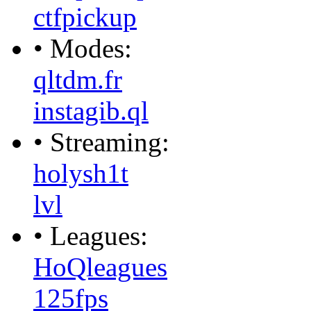
ctfpickup
• Modes:
qltdm.fr
instagib.ql
• Streaming:
holysh1t
lvl
• Leagues:
HoQleagues
125fps