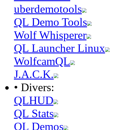
uberdemotools
QL Demo Tools
Wolf Whisperer
QL Launcher Linux
WolfcamQL
J.A.C.K.
• Divers:
QLHUD
QL Stats
QL Demos