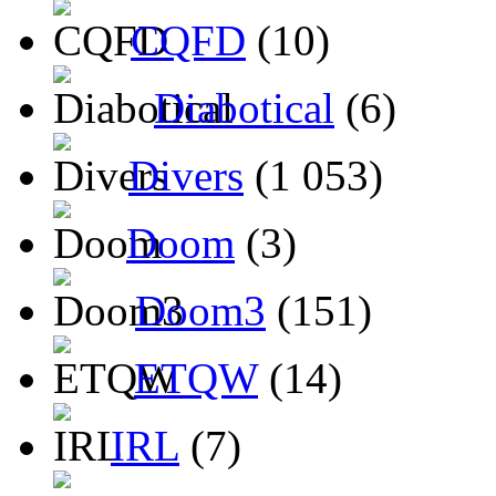
CQFD
(10)
Diabotical
(6)
Divers
(1 053)
Doom
(3)
Doom3
(151)
ETQW
(14)
IRL
(7)