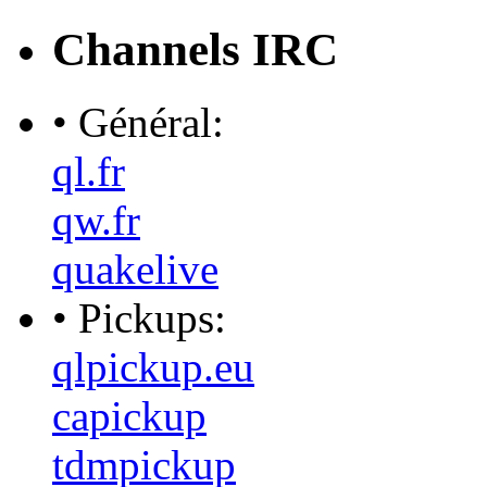
Channels IRC
• Général:
ql.fr
qw.fr
quakelive
• Pickups:
qlpickup.eu
capickup
tdmpickup