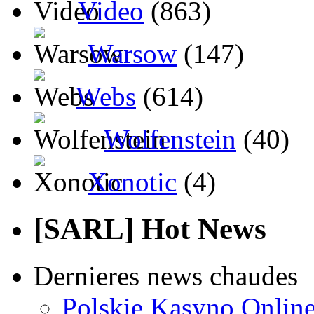
Video
(863)
Warsow
(147)
Webs
(614)
Wolfenstein
(40)
Xonotic
(4)
[SARL] Hot News
Dernieres news chaudes
Polskie Kasyno Online