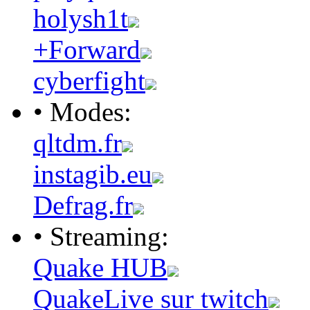
holysh1t
+Forward
cyberfight
• Modes:
qltdm.fr
instagib.eu
Defrag.fr
• Streaming:
Quake HUB
QuakeLive sur twitch