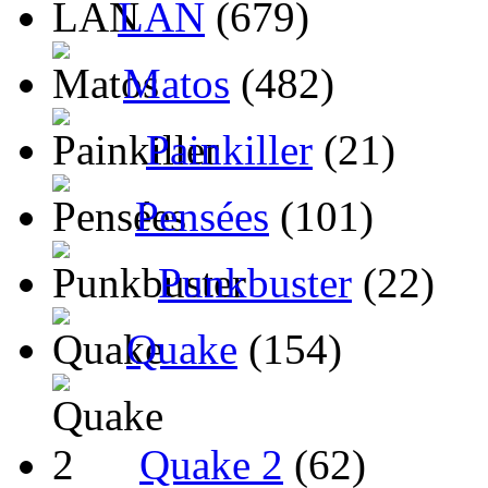
LAN
(679)
Matos
(482)
Painkiller
(21)
Pensées
(101)
Punkbuster
(22)
Quake
(154)
Quake 2
(62)