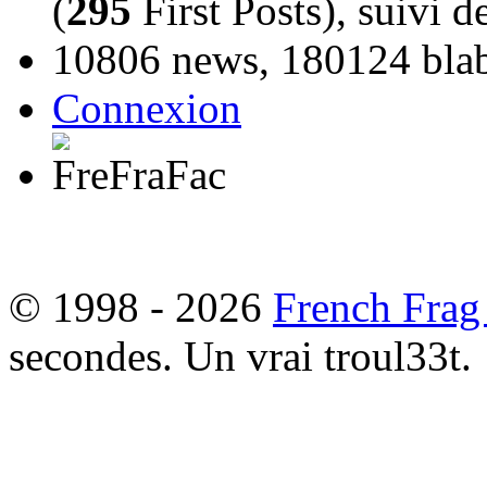
(
295
First Posts), suivi 
10806 news, 180124 blabl
Connexion
© 1998 - 2026
French Frag
secondes. Un vrai troul33t.