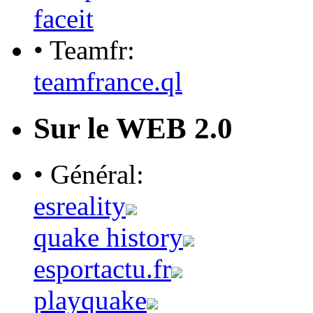
faceit
• Teamfr:
teamfrance.ql
Sur le WEB 2.0
• Général:
esreality
quake history
esportactu.fr
playquake