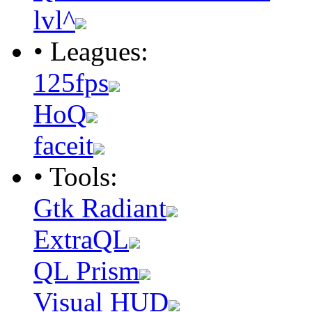
lvl^
• Leagues:
125fps
HoQ
faceit
• Tools:
Gtk Radiant
ExtraQL
QL Prism
Visual HUD