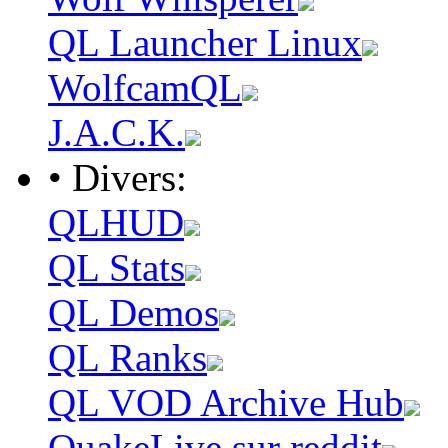
QL Launcher Linux
WolfcamQL
J.A.C.K.
• Divers:
QLHUD
QL Stats
QL Demos
QL Ranks
QL VOD Archive Hub
QuakeLive sur reddit