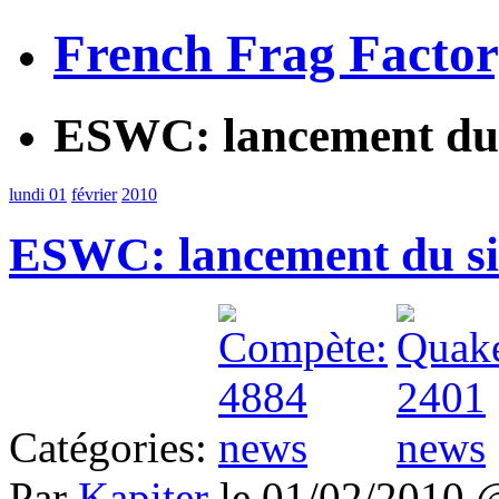
French Frag Facto
ESWC: lancement du 
lundi 01
février
2010
ESWC: lancement du si
Catégories:
Par
Kapiter
le 01/02/2010