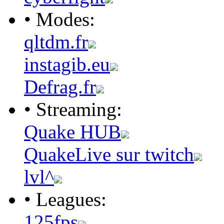
• Modes:
qltdm.fr
instagib.eu
Defrag.fr
• Streaming:
Quake HUB
QuakeLive sur twitch
lvl^
• Leagues:
125fps