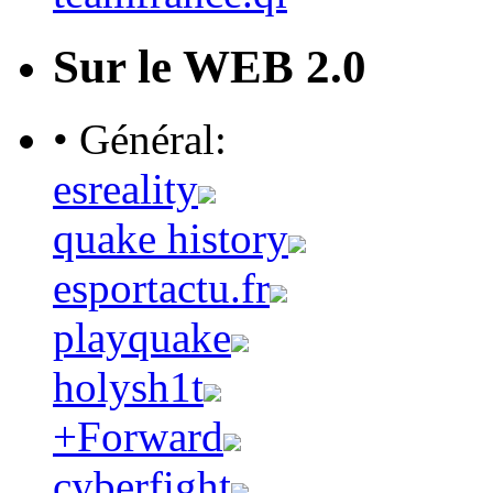
Sur le WEB 2.0
• Général:
esreality
quake history
esportactu.fr
playquake
holysh1t
+Forward
cyberfight