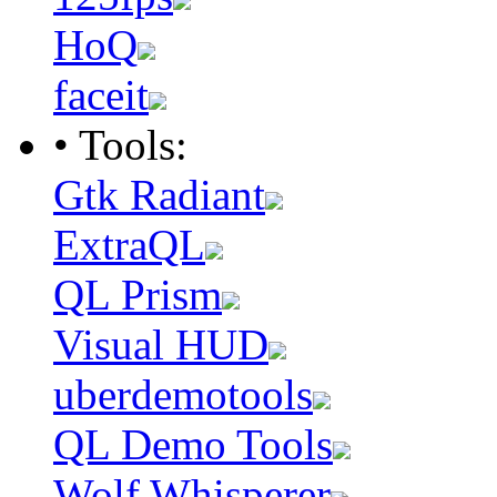
HoQ
faceit
• Tools:
Gtk Radiant
ExtraQL
QL Prism
Visual HUD
uberdemotools
QL Demo Tools
Wolf Whisperer