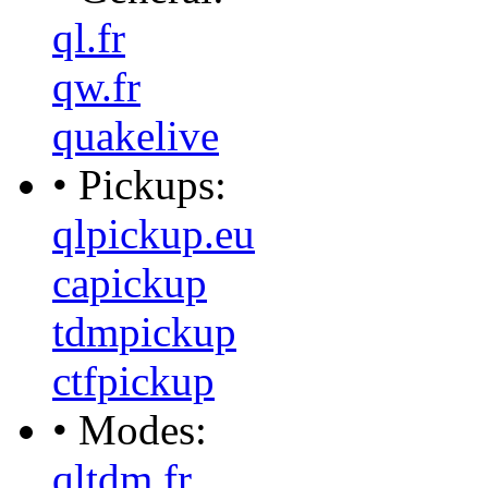
ql.fr
qw.fr
quakelive
• Pickups:
qlpickup.eu
capickup
tdmpickup
ctfpickup
• Modes:
qltdm.fr