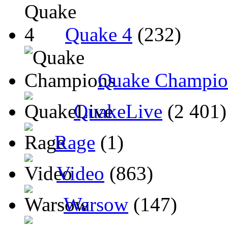
Quake 4
(232)
Quake Champio
QuakeLive
(2 401)
Rage
(1)
Video
(863)
Warsow
(147)