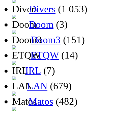
Divers
(1 053)
Doom
(3)
Doom3
(151)
ETQW
(14)
IRL
(7)
LAN
(679)
Matos
(482)