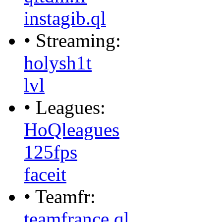
instagib.ql
• Streaming:
holysh1t
lvl
• Leagues:
HoQleagues
125fps
faceit
• Teamfr:
teamfrance.ql