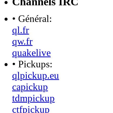
Channels IRC
• Général:
ql.fr
qw.fr
quakelive
• Pickups:
qlpickup.eu
capickup
tdmpickup
ctfpickup