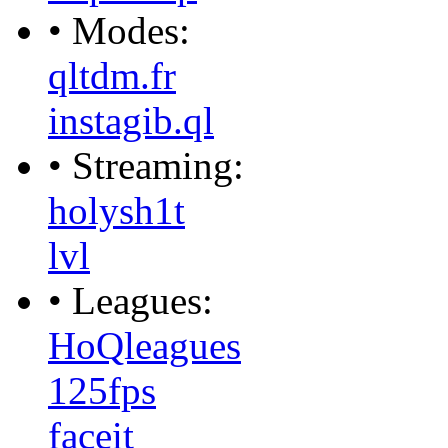
• Modes:
qltdm.fr
instagib.ql
• Streaming:
holysh1t
lvl
• Leagues:
HoQleagues
125fps
faceit