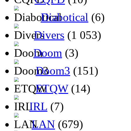
Diabotical
(6)
Divers
(1 053)
Doom
(3)
Doom3
(151)
ETQW
(14)
IRL
(7)
LAN
(679)