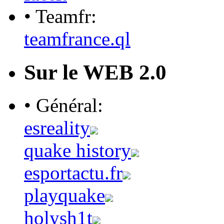
• Teamfr:
teamfrance.ql
Sur le WEB 2.0
• Général:
esreality
quake history
esportactu.fr
playquake
holysh1t