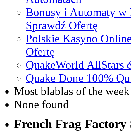
Bonusy i Automaty w 
Sprawdź Ofertę
Polskie Kasyno Online
Ofertę
QuakeWorld AllStars é
Quake Done 100% Quic
Most blablas of the week
None found
French Frag Factor