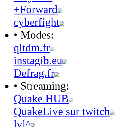
+Forward
cyberfight
• Modes:
qltdm.fr
instagib.eu
Defrag.fr
• Streaming:
Quake HUB
QuakeLive sur twitch
lvl^