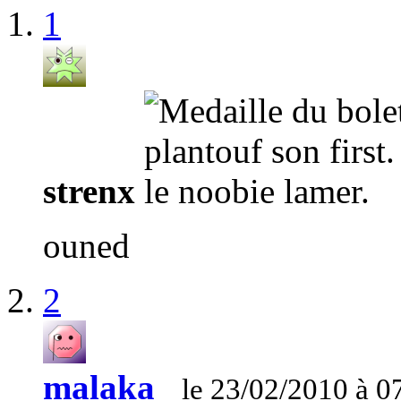
1
strenx
ouned
2
malaka_
le 23/02/2010 à 0