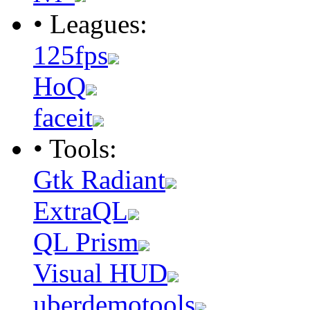
• Leagues:
125fps
HoQ
faceit
• Tools:
Gtk Radiant
ExtraQL
QL Prism
Visual HUD
uberdemotools