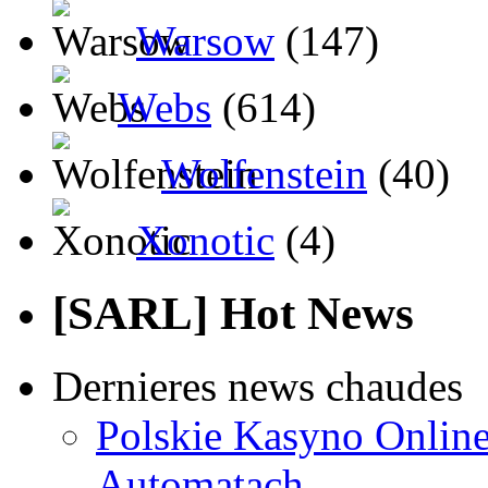
Warsow
(147)
Webs
(614)
Wolfenstein
(40)
Xonotic
(4)
[SARL] Hot News
Dernieres news chaudes
Polskie Kasyno Online
Automatach