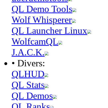
QL Demo Tools
Wolf Whisperer
QL Launcher Linux
WolfcamQL
J.A.C.K.
• Divers:
QLHUD
QL Stats
QL Demos
QL Ranks