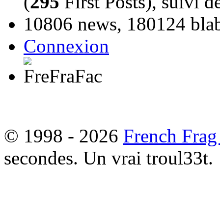
(
295
First Posts), suivi 
10806 news, 180124 blabl
Connexion
© 1998 - 2026
French Frag
secondes. Un vrai troul33t.