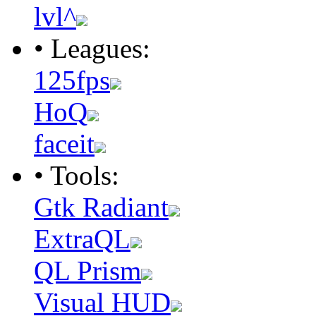
lvl^
• Leagues:
125fps
HoQ
faceit
• Tools:
Gtk Radiant
ExtraQL
QL Prism
Visual HUD