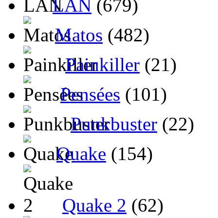
LAN
(679)
Matos
(482)
Painkiller
(21)
Pensées
(101)
Punkbuster
(22)
Quake
(154)
Quake 2
(62)