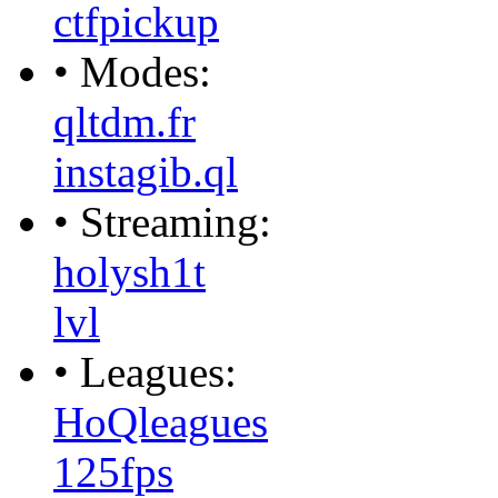
ctfpickup
• Modes:
qltdm.fr
instagib.ql
• Streaming:
holysh1t
lvl
• Leagues:
HoQleagues
125fps