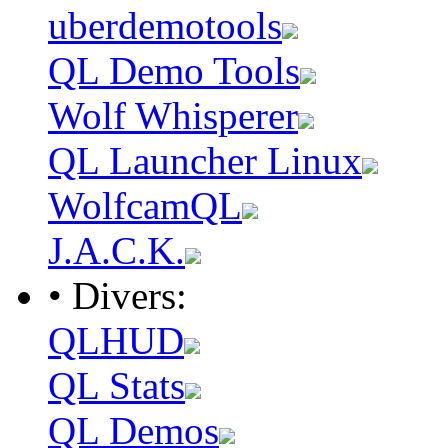
uberdemotools
QL Demo Tools
Wolf Whisperer
QL Launcher Linux
WolfcamQL
J.A.C.K.
• Divers:
QLHUD
QL Stats
QL Demos