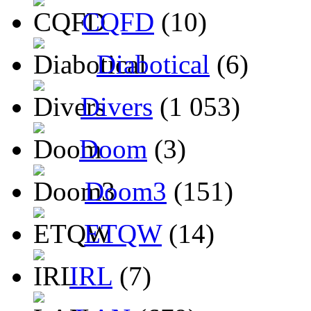
CQFD
(10)
Diabotical
(6)
Divers
(1 053)
Doom
(3)
Doom3
(151)
ETQW
(14)
IRL
(7)