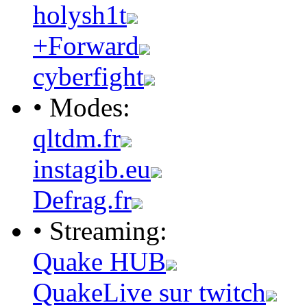
holysh1t
+Forward
cyberfight
• Modes:
qltdm.fr
instagib.eu
Defrag.fr
• Streaming:
Quake HUB
QuakeLive sur twitch