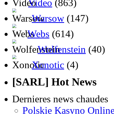
Video
(863)
Warsow
(147)
Webs
(614)
Wolfenstein
(40)
Xonotic
(4)
[SARL] Hot News
Dernieres news chaudes
Polskie Kasyno Online