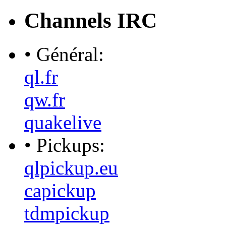
Channels IRC
• Général:
ql.fr
qw.fr
quakelive
• Pickups:
qlpickup.eu
capickup
tdmpickup