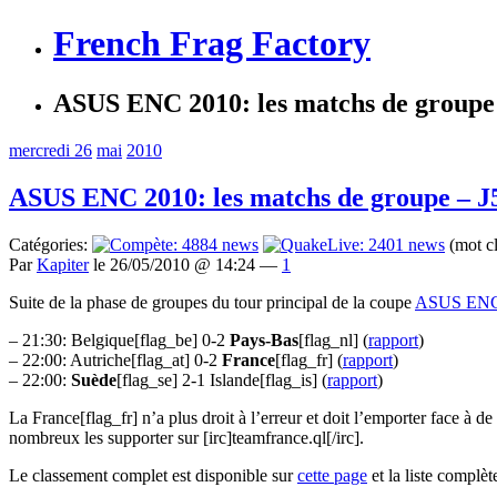
French Frag Factory
ASUS ENC 2010: les matchs de groupe
mercredi 26
mai
2010
ASUS ENC 2010: les matchs de groupe – J
Catégories:
(mot c
Par
Kapiter
le 26/05/2010 @ 14:24 —
1
Suite de la phase de groupes du tour principal de la coupe
ASUS ENC
– 21:30: Belgique[flag_be] 0-2
Pays-Bas
[flag_nl] (
rapport
)
– 22:00: Autriche[flag_at] 0-2
France
[flag_fr] (
rapport
)
– 22:00:
Suède
[flag_se] 2-1 Islande[flag_is] (
rapport
)
La France[flag_fr] n’a plus droit à l’erreur et doit l’emporter face à 
nombreux les supporter sur [irc]teamfrance.ql[/irc].
Le classement complet est disponible sur
cette page
et la liste complè