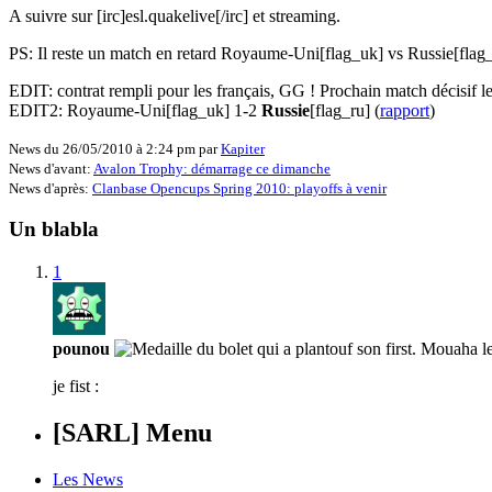
A suivre sur [irc]esl.quakelive[/irc] et streaming.
PS: Il reste un match en retard Royaume-Uni[flag_uk] vs Russie[flag_
EDIT: contrat rempli pour les français, GG ! Prochain match décisif l
EDIT2: Royaume-Uni[flag_uk] 1-2
Russie
[flag_ru] (
rapport
)
News du 26/05/2010 à 2:24 pm par
Kapiter
News d'avant:
Avalon Trophy: démarrage ce dimanche
News d'après:
Clanbase Opencups Spring 2010: playoffs à venir
Un blabla
1
pounou
je fist :
[SARL] Menu
Les News