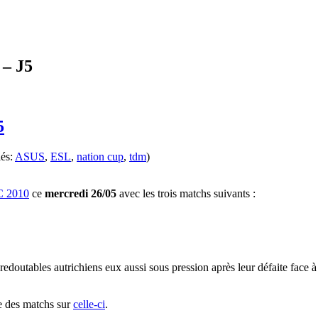
 – J5
5
lés:
ASUS
,
ESL
,
nation cup
,
tdm
)
 2010
ce
mercredi 26/05
avec les trois matchs suivants :
de redoutables autrichiens eux aussi sous pression après leur défaite face
te des matchs sur
celle-ci
.