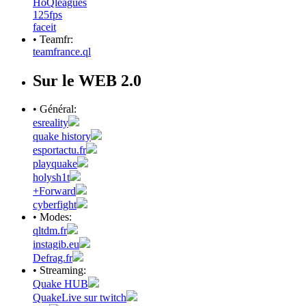
HoQleagues
125fps
faceit
• Teamfr:
teamfrance.ql
Sur le WEB 2.0
• Général:
esreality
quake history
esportactu.fr
playquake
holysh1t
+Forward
cyberfight
• Modes:
qltdm.fr
instagib.eu
Defrag.fr
• Streaming:
Quake HUB
QuakeLive sur twitch