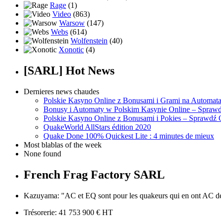
Rage
(1)
Video
(863)
Warsow
(147)
Webs
(614)
Wolfenstein
(40)
Xonotic
(4)
[SARL] Hot News
Dernieres news chaudes
Polskie Kasyno Online z Bonusami i Grami na Automat
Bonusy i Automaty w Polskim Kasynie Online – Sprawd
Polskie Kasyno Online z Bonusami i Pokies – Sprawdź 
QuakeWorld AllStars édition 2020
Quake Done 100% Quickest Lite : 4 minutes de mieux
Most blablas of the week
None found
French Frag Factory SARL
Kazuyama: "AC et EQ sont pour les quakeurs qui en ont AC de 
Trésorerie: 41 753 900 € HT