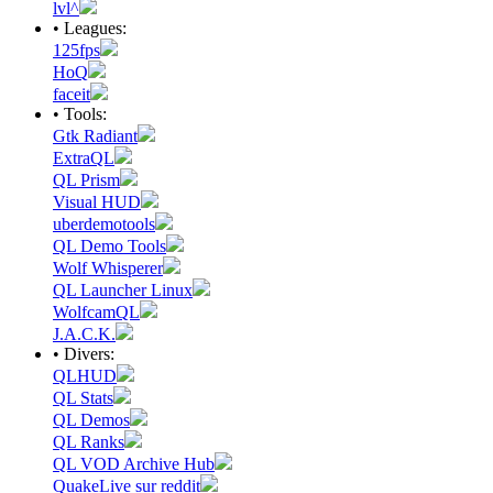
lvl^
• Leagues:
125fps
HoQ
faceit
• Tools:
Gtk Radiant
ExtraQL
QL Prism
Visual HUD
uberdemotools
QL Demo Tools
Wolf Whisperer
QL Launcher Linux
WolfcamQL
J.A.C.K.
• Divers:
QLHUD
QL Stats
QL Demos
QL Ranks
QL VOD Archive Hub
QuakeLive sur reddit