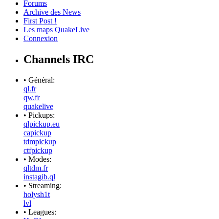
Forums
Archive des News
First Post !
Les maps QuakeLive
Connexion
Channels IRC
• Général:
ql.fr
qw.fr
quakelive
• Pickups:
qlpickup.eu
capickup
tdmpickup
ctfpickup
• Modes:
qltdm.fr
instagib.ql
• Streaming:
holysh1t
lvl
• Leagues: