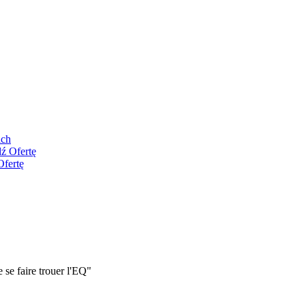
ach
ź Ofertę
Ofertę
se faire trouer l'EQ"