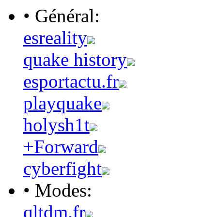
• Général:
esreality
quake history
esportactu.fr
playquake
holysh1t
+Forward
cyberfight
• Modes:
qltdm.fr