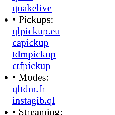
quakelive
• Pickups:
qlpickup.eu
capickup
tdmpickup
ctfpickup
• Modes:
qltdm.fr
instagib.ql
• Streaming: