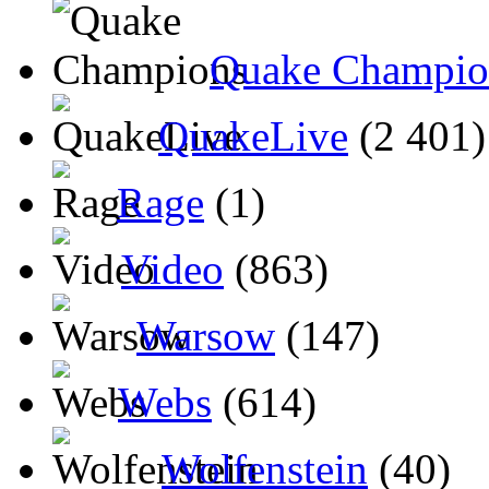
Quake Champio
QuakeLive
(2 401)
Rage
(1)
Video
(863)
Warsow
(147)
Webs
(614)
Wolfenstein
(40)