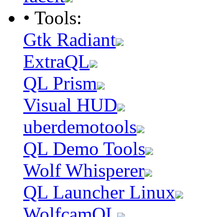
• Tools:
Gtk Radiant
ExtraQL
QL Prism
Visual HUD
uberdemotools
QL Demo Tools
Wolf Whisperer
QL Launcher Linux
WolfcamQL