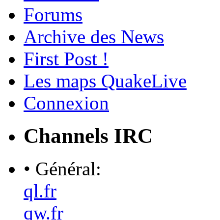
Forums
Archive des News
First Post !
Les maps QuakeLive
Connexion
Channels IRC
• Général:
ql.fr
qw.fr