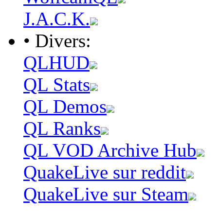
J.A.C.K.
• Divers:
QLHUD
QL Stats
QL Demos
QL Ranks
QL VOD Archive Hub
QuakeLive sur reddit
QuakeLive sur Steam