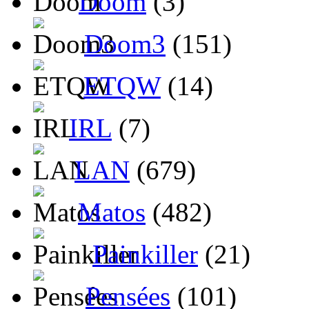
Doom
(3)
Doom3
(151)
ETQW
(14)
IRL
(7)
LAN
(679)
Matos
(482)
Painkiller
(21)
Pensées
(101)