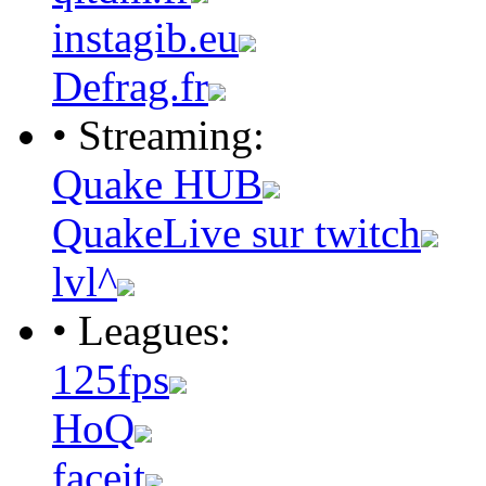
instagib.eu
Defrag.fr
• Streaming:
Quake HUB
QuakeLive sur twitch
lvl^
• Leagues:
125fps
HoQ
faceit