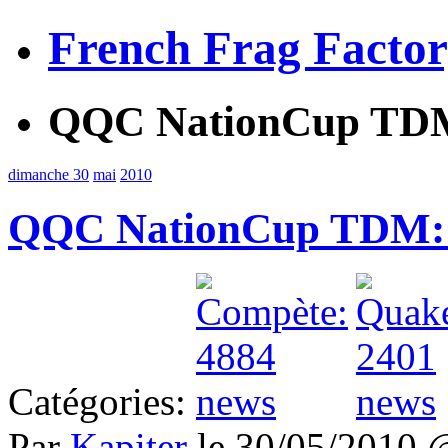
French Frag Facto
QQC NationCup TDM:
dimanche 30
mai
2010
QQC NationCup TDM: 
Catégories:
Par
Kapiter
le 30/05/2010