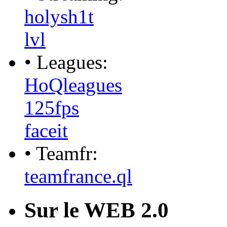
holysh1t
lvl
• Leagues:
HoQleagues
125fps
faceit
• Teamfr:
teamfrance.ql
Sur le WEB 2.0