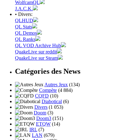
WolfcamQL
J.A.C.K.
• Divers:
QLHUD
QL Stats
QL Demos
QL Ranks
QL VOD Archive Hub
QuakeLive sur reddit
QuakeLive sur Steam
Catégories des News
Autres Jeux
(134)
Compète
(4 884)
CQFD
(10)
Diabotical
(6)
Divers
(1 053)
Doom
(3)
Doom3
(151)
ETQW
(14)
IRL
(7)
LAN
(679)