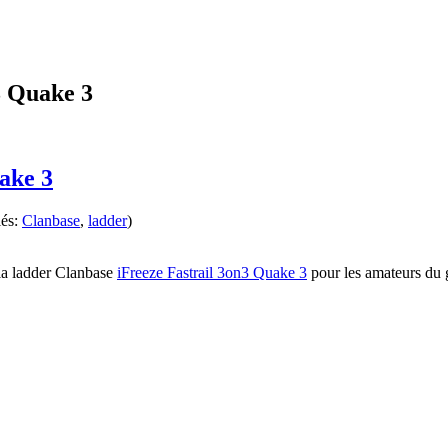
3 Quake 3
ake 3
lés:
Clanbase
,
ladder
)
 la ladder Clanbase
iFreeze Fastrail 3on3 Quake 3
pour les amateurs du 