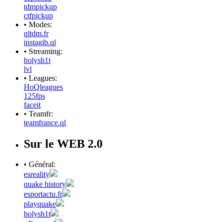
tdmpickup
ctfpickup
• Modes:
qltdm.fr
instagib.ql
• Streaming:
holysh1t
lvl
• Leagues:
HoQleagues
125fps
faceit
• Teamfr:
teamfrance.ql
Sur le WEB 2.0
• Général:
esreality
quake history
esportactu.fr
playquake
holysh1t