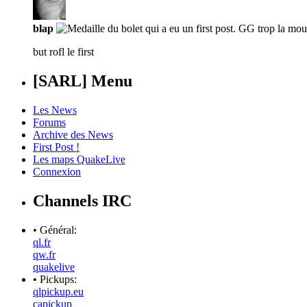
blap
but rofl le first
[SARL] Menu
Les News
Forums
Archive des News
First Post !
Les maps QuakeLive
Connexion
Channels IRC
• Général:
ql.fr
qw.fr
quakelive
• Pickups:
qlpickup.eu
capickup