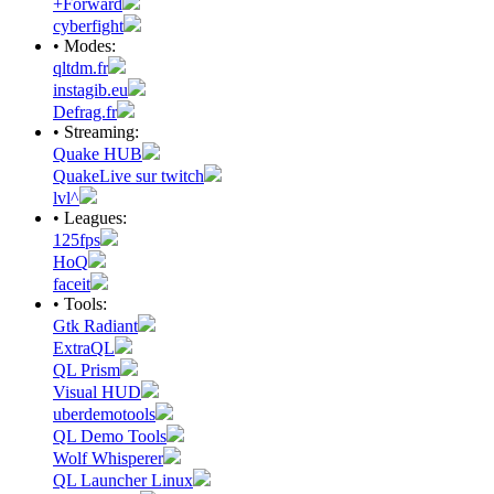
+Forward
cyberfight
• Modes:
qltdm.fr
instagib.eu
Defrag.fr
• Streaming:
Quake HUB
QuakeLive sur twitch
lvl^
• Leagues:
125fps
HoQ
faceit
• Tools:
Gtk Radiant
ExtraQL
QL Prism
Visual HUD
uberdemotools
QL Demo Tools
Wolf Whisperer
QL Launcher Linux