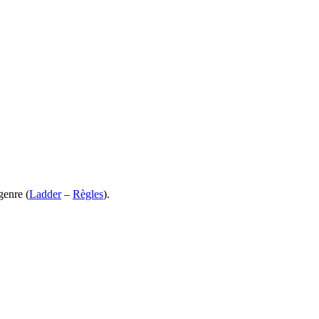
genre (
Ladder
–
Règles
).