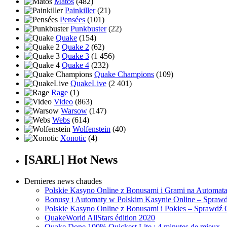
Matos
(482)
Painkiller
(21)
Pensées
(101)
Punkbuster
(22)
Quake
(154)
Quake 2
(62)
Quake 3
(1 456)
Quake 4
(232)
Quake Champions
(109)
QuakeLive
(2 401)
Rage
(1)
Video
(863)
Warsow
(147)
Webs
(614)
Wolfenstein
(40)
Xonotic
(4)
[SARL] Hot News
Dernieres news chaudes
Polskie Kasyno Online z Bonusami i Grami na Automat
Bonusy i Automaty w Polskim Kasynie Online – Sprawd
Polskie Kasyno Online z Bonusami i Pokies – Sprawdź 
QuakeWorld AllStars édition 2020
Quake Done 100% Quickest Lite : 4 minutes de mieux