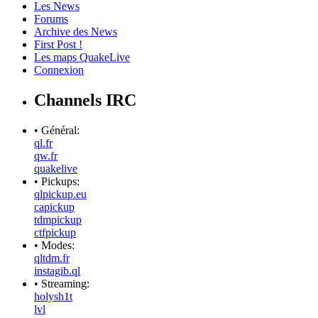
Les News
Forums
Archive des News
First Post !
Les maps QuakeLive
Connexion
Channels IRC
• Général:
ql.fr
qw.fr
quakelive
• Pickups:
qlpickup.eu
capickup
tdmpickup
ctfpickup
• Modes:
qltdm.fr
instagib.ql
• Streaming:
holysh1t
lvl