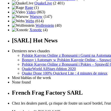
QuakeLive
(2 401)
Rage
(1)
Video
(863)
Warsow
(147)
Webs
(614)
Wolfenstein
(40)
Xonotic
(4)
[SARL] Hot News
Dernieres news chaudes
Polskie Kasyno Online z Bonusami i Grami na Automat
Bonusy i Automaty w Polskim Kasynie Online – Sprawd
Polskie Kasyno Online z Bonusami i Pokies – Sprawdź 
QuakeWorld AllStars édition 2020
Quake Done 100% Quickest Lite : 4 minutes de mieux
Most blablas of the week
None found
French Frag Factory SARL
Chez les dealers pareil, ça risque de foutre un sacré bordel, l'eu