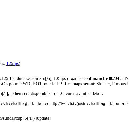
lés:
125fps
)
3/125-fps-duel-season-35/[/a], 125fps organise ce
dimanche 09/04 à 17
 BO3 pour le WB, BO1 pour le LB. Les maps seront: Sinister, Furious 
/a], le lien sera disponible 1 ou 2 heures avant le début.
tv/zlive[/a][flag_uk], [a nvc]http://twitch.tv/justnvc[/a][flag_uk] ou [a 1
om/sundaycup75[/a]) [update]