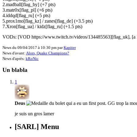
2.madball[flag_by] (+7 pts)
3.matr0x[flag_pl] (+6 pts)
4.iddqd[flag_ru] (+5 pts)
5.prox1mo[flag_kz] / zanes[flag_de] (+3.5 pts)
7.Xron[flag_ua] / kidz[flag_ru] (+1.5 pts)
VODs: [VOD https://www.twitch.tv/videos/134485563][flag_uk], [a 
News du 09/04/2017 à 10:30 pm par
Kapiter
News d'avant:
Alors, Quake Champions?
News d'après:
kRoNic
Un blabla
1
Deus
je suis un gros lamer
[SARL] Menu