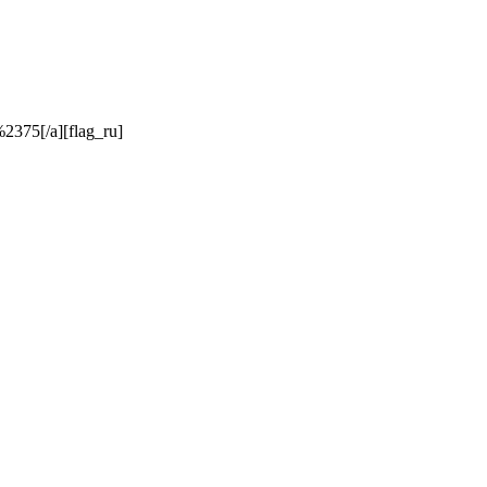
2375[/a][flag_ru]