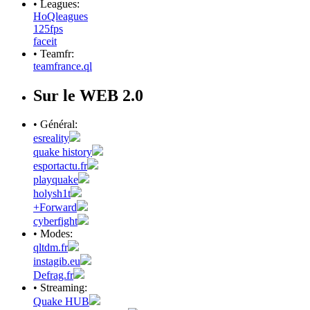
• Leagues:
HoQleagues
125fps
faceit
• Teamfr:
teamfrance.ql
Sur le WEB 2.0
• Général:
esreality
quake history
esportactu.fr
playquake
holysh1t
+Forward
cyberfight
• Modes:
qltdm.fr
instagib.eu
Defrag.fr
• Streaming:
Quake HUB