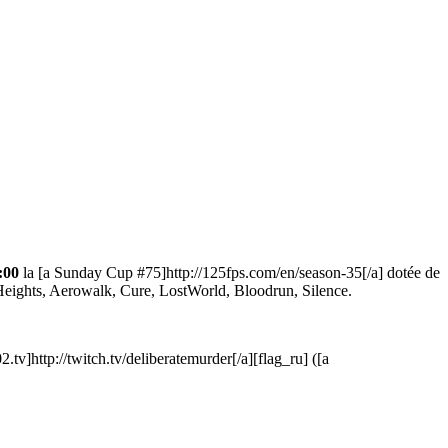
:00
la [a Sunday Cup #75]http://125fps.com/en/season-35[/a] dotée de
Heights, Aerowalk, Cure, LostWorld, Bloodrun, Silence.
02.tv]http://twitch.tv/deliberatemurder[/a][flag_ru] ([a