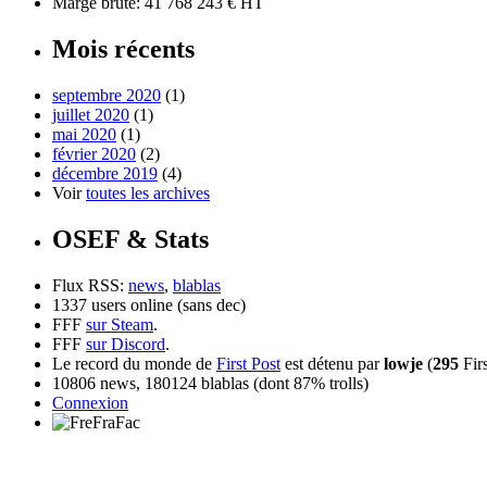
Marge brute: 41 768 243 € HT
Mois récents
septembre 2020
(1)
juillet 2020
(1)
mai 2020
(1)
février 2020
(2)
décembre 2019
(4)
Voir
toutes les archives
OSEF & Stats
Flux RSS:
news
,
blablas
1337 users online (sans dec)
FFF
sur Steam
.
FFF
sur Discord
.
Le record du monde de
First Post
est détenu par
lowje
(
295
Firs
10806 news, 180124 blablas (dont 87% trolls)
Connexion