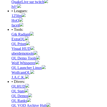
QuakeLive sur twitch
lvl^
• Leagues:
125fps
HoQ
faceit
• Tools:
Gtk Radiant
ExtraQL
QL Prism
Visual HUD
uberdemotools
QL Demo Tools
Wolf Whisperer
QL Launcher Linux
WolfcamQL
J.A.C.K.
• Divers:
QLHUD
QL Stats
QL Demos
QL Ranks
QL VOD Archive Hub