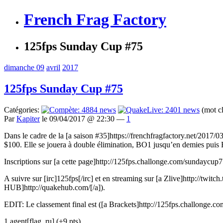
French Frag Factory
125fps Sunday Cup #75
dimanche 09
avril
2017
125fps Sunday Cup #75
Catégories:
(mot c
Par
Kapiter
le 09/04/2017 @ 22:30 —
1
Dans le cadre de la [a saison #35]https://frenchfragfactory.net/2017/0
$100. Elle se jouera à double élimination, BO1 jusqu’en demies puis
Inscriptions sur [a cette page]http://125fps.challonge.com/sundaycup75[
A suivre sur [irc]125fps[/irc] et en streaming sur [a Zlive]http://twitch.
HUB]http://quakehub.com/[/a]).
EDIT: Le classement final est ([a Brackets]http://125fps.challonge.c
1.agent[flag_ru] (+9 pts)