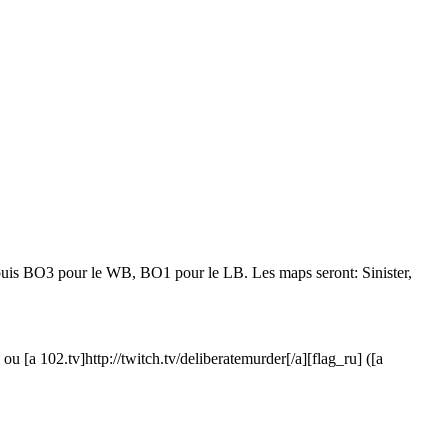
puis BO3 pour le WB, BO1 pour le LB. Les maps seront: Sinister,
] ou [a 102.tv]http://twitch.tv/deliberatemurder[/a][flag_ru] ([a