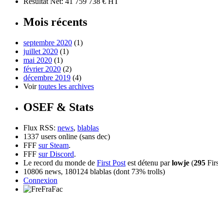
Résultat Net: 41 759 738 € HT
Mois récents
septembre 2020
(1)
juillet 2020
(1)
mai 2020
(1)
février 2020
(2)
décembre 2019
(4)
Voir
toutes les archives
OSEF & Stats
Flux RSS:
news
,
blablas
1337 users online (sans dec)
FFF
sur Steam
.
FFF
sur Discord
.
Le record du monde de
First Post
est détenu par
lowje
(
295
Firs
10806 news, 180124 blablas (dont 73% trolls)
Connexion