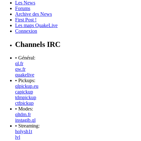
Les News
Forums
Archive des News
First Post !
Les maps QuakeLive
Connexion
Channels IRC
• Général:
ql.fr
qw.fr
quakelive
• Pickups:
qlpickup.eu
capickup
tdmpickup
ctfpickup
• Modes:
qltdm.fr
instagib.ql
• Streaming:
holysh1t
lvl