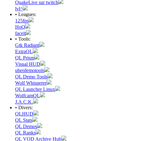
QuakeLive sur twitch
lvl^
• Leagues:
125fps
HoQ
faceit
• Tools:
Gtk Radiant
ExtraQL
QL Prism
Visual HUD
uberdemotools
QL Demo Tools
Wolf Whisperer
QL Launcher Linux
WolfcamQL
J.A.C.K.
• Divers:
QLHUD
QL Stats
QL Demos
QL Ranks
QL VOD Archive Hub