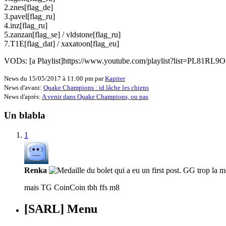
2.znes[flag_de]
3.pavel[flag_ru]
4.inz[flag_ru]
5.zanzan[flag_se] / vldstone[flag_ru]
7.T1E[flag_dat] / xaxatoon[flag_eu]
VODs: [a Playlist]https://www.youtube.com/playlist?list=PL8
News du 15/05/2017 à 11:00 pm par
Kapiter
News d'avant:
Quake Champions : id lâche les chiens
News d'après:
A venir dans Quake Champions, ou pas
Un blabla
1
Renka
mais TG CoinCoin tbh ffs m8
[SARL] Menu