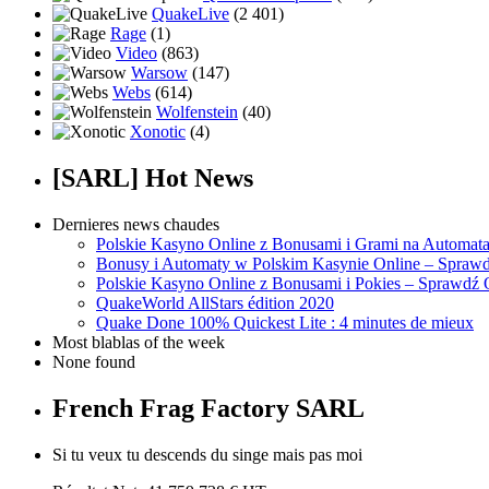
QuakeLive
(2 401)
Rage
(1)
Video
(863)
Warsow
(147)
Webs
(614)
Wolfenstein
(40)
Xonotic
(4)
[SARL] Hot News
Dernieres news chaudes
Polskie Kasyno Online z Bonusami i Grami na Automat
Bonusy i Automaty w Polskim Kasynie Online – Sprawd
Polskie Kasyno Online z Bonusami i Pokies – Sprawdź 
QuakeWorld AllStars édition 2020
Quake Done 100% Quickest Lite : 4 minutes de mieux
Most blablas of the week
None found
French Frag Factory SARL
Si tu veux tu descends du singe mais pas moi