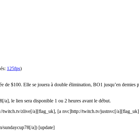
lés:
125fps
)
ée de $100. Elle se jouera à double élimination, BO1 jusqu’en demies 
/a], le lien sera disponible 1 ou 2 heures avant le début.
//twitch.tv/zlive[/a][flag_uk], [a nvc]http://twitch.tv/justnvc[/a][flag_uk
om/sundaycup78[/a]) [update]