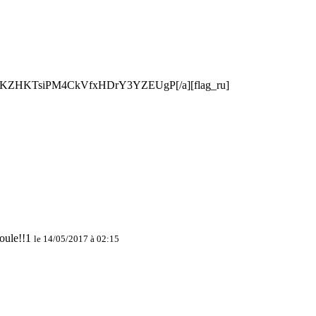
1RL9OKZHKTsiPM4CkVfxHDrY3YZEUgP[/a][flag_ru]
le 14/05/2017 à 02:15