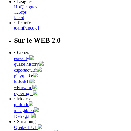
• Leagues:
HoQleagues
125fps
faceit
• Teamfr:
teamfrance.ql
Sur le WEB 2.0
• Général:
esreality
quake history
esportactu.fr
playquake
holysh1t
+Forward
cyberfight
• Modes:
qltdm.fr
instagib.eu
Defrag.fr
• Streaming:
Quake HUB