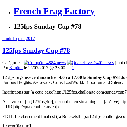
French Frag Factory
125fps Sunday Cup #78
lundi 15
mai
2017
125fps Sunday Cup #78
Catégories:
(mot c
Par
Kapiter
le 15/05/2017 @ 23:00 —
1
125fps organise ce
dimanche 14/05 à 17:00
la
Sunday Cup #78
dot
Furious Heights, Aerowalk, Cure, LostWorld, Bloodrun and Silenc.
Inscriptions sur [a cette page]http://125fps.challonge.com/sundaycup78[
A suivre sur [irc]125fps[/irc], discord et en streaming sur [a Zlive]http:
HUB]http://quakehub.com/[/a]).
EDIT: Le classement final est ([a Brackets]http://125fps.challonge.c
1.agent[flag_ru]