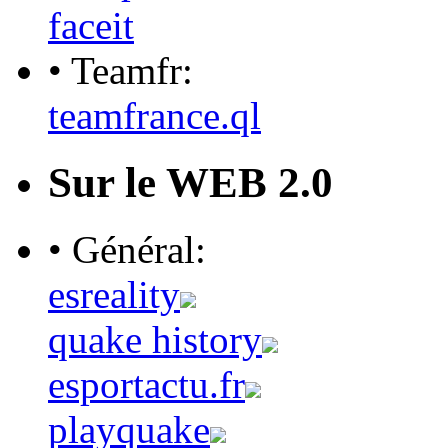
faceit
• Teamfr:
teamfrance.ql
Sur le WEB 2.0
• Général:
esreality
quake history
esportactu.fr
playquake