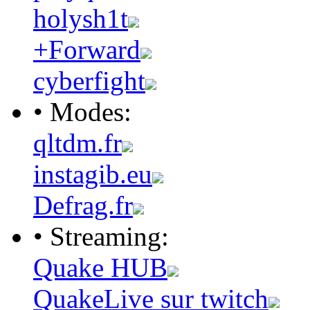
holysh1t
+Forward
cyberfight
• Modes:
qltdm.fr
instagib.eu
Defrag.fr
• Streaming:
Quake HUB
QuakeLive sur twitch