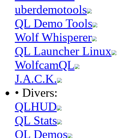
uberdemotools
QL Demo Tools
Wolf Whisperer
QL Launcher Linux
WolfcamQL
J.A.C.K.
• Divers:
QLHUD
QL Stats
QL Demos