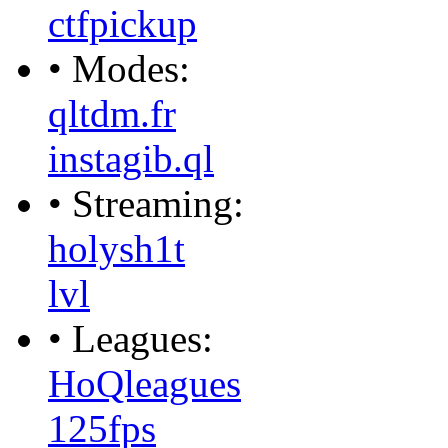
ctfpickup
• Modes:
qltdm.fr
instagib.ql
• Streaming:
holysh1t
lvl
• Leagues:
HoQleagues
125fps