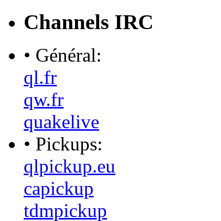
Channels IRC
• Général:
ql.fr
qw.fr
quakelive
• Pickups:
qlpickup.eu
capickup
tdmpickup