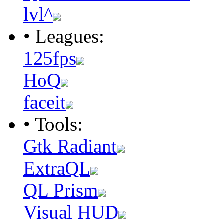
lvl^
• Leagues:
125fps
HoQ
faceit
• Tools:
Gtk Radiant
ExtraQL
QL Prism
Visual HUD