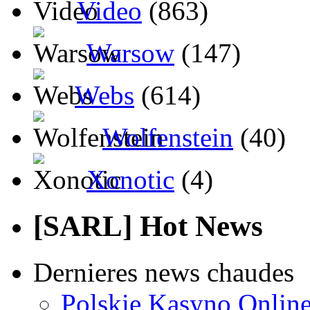
Video
(863)
Warsow
(147)
Webs
(614)
Wolfenstein
(40)
Xonotic
(4)
[SARL] Hot News
Dernieres news chaudes
Polskie Kasyno Online