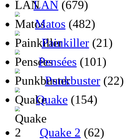
LAN
(679)
Matos
(482)
Painkiller
(21)
Pensées
(101)
Punkbuster
(22)
Quake
(154)
Quake 2
(62)